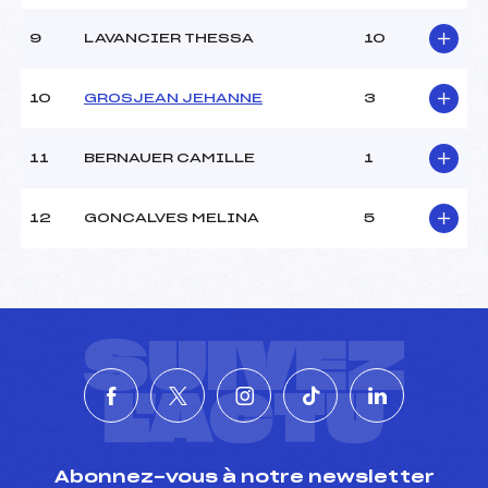
9
LAVANCIER THESSA
10
10
GROSJEAN JEHANNE
3
11
BERNAUER CAMILLE
1
12
GONCALVES MELINA
5
SUIVEZ
L'ACTU
Abonnez-vous à notre newsletter