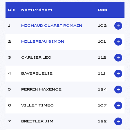
(MJ)
D.T Adjoint :
–
Clt
Nom Prénom
Dos
Dir. Epreuve :
BARRAND BERNARD (MJ)
1
MICHAUD CLARET ROMAIN
102
CARACTÉRISTIQUES DE LA PISTE
2
MILLEREAU SIMON
101
Piste :
Le Pré Poncet
Distance :
3 km
Point Haut :
–
3
CARLIER LEO
112
Point Bas :
–
Montée Tot. :
–
4
BAVEREL ELIE
111
Montée Max. :
–
Homologation :
–
5
PERRIN MAXENCE
124
Pénalité appliquée :
–
6
VILLET TIMEO
107
Coefficient :
–
Catégorie :
U12
7
BREITLER JIM
122
Style :
C