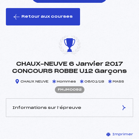
Retour aux courses
foi(s) le ski
CHAUX-NEUVE 6 Janvier 2017
CONCOURS ROBBE U12 Garçons
CHAUX NEUVE
Hommes
06/01/18
MASS
FMJM0092
Informations sur l’épreuve
JURY DE COMPÉTITION
Imprimer
Délégué Technique :
HENRIET JEAN PIERRE