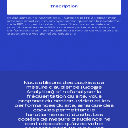
Inscription
En cliquant sur « inscription », j’autorise la FFS à utiliser mon
adresse email pour m’envoyer périodiquement la newsletter
de la FFS, qui peut contenir des offres commerciales et
promotionnelles de la FFS ou de ses partenaires. Pour plus
d’informations sur les modalités d’exercice de vos droits et
la gestion de vos données, cliquez
ici
CONTACT
Nous utilisons des cookies de
ESPACE PRESSE
mesure d’audience (Google
Analytics) afin d’analyser la
fréquentation du site, vous
Ressources
proposer du contenu vidéo et les
performances du site, ainsi que des
Pass’Neige
cookies permettant le
Projet sportif fédéral
fonctionnement du site. Les
cookies de mesure d’audience ne
Projet de performance fédéral
sont déposés qu’avec votre
Antidopage