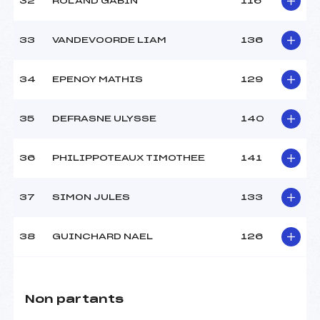
32
ROLAND GABIN
116
33
VANDEVOORDE LIAM
136
34
EPENOY MATHIS
129
35
DEFRASNE ULYSSE
140
36
PHILIPPOTEAUX TIMOTHEE
141
37
SIMON JULES
133
38
GUINCHARD NAEL
126
Non partants