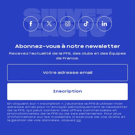
SUIVEZ
L'ACTU
Abonnez-vous à notre newsletter
Recevez l’actualité de la FFS, des clubs et des Équipes
de France.
Inscription
En cliquant sur « inscription », j’autorise la FFS à utiliser mon
adresse email pour m’envoyer périodiquement la newsletter
de la FFS, qui peut contenir des offres commerciales et
promotionnelles de la FFS ou de ses partenaires. Pour plus
d’informations sur les modalités d’exercice de vos droits et
la gestion de vos données, cliquez
ici