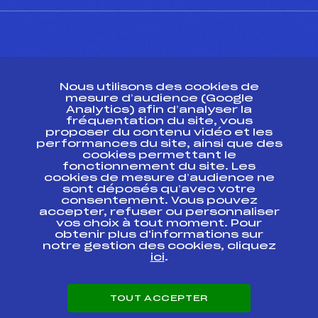
CONTACT
Nous utilisons des cookies de
ESPACE PRESSE
mesure d’audience (Google
Analytics) afin d’analyser la
fréquentation du site, vous
Ressources
proposer du contenu vidéo et les
performances du site, ainsi que des
Pass’Neige
cookies permettant le
Projet sportif fédéral
fonctionnement du site. Les
cookies de mesure d’audience ne
Projet de performance fédéral
sont déposés qu’avec votre
Antidopage
consentement. Vous pouvez
Pôle Développement, Formation, Suivi
accepter, refuser ou personnaliser
Scientifique
vos choix à tout moment. Pour
Listes ministérielles
obtenir plus d'informations sur
notre gestion des cookies, cliquez
Pôle vie de l’athlète
ici
.
Enseignement professionnel
Informatique et chronométrage
Circuits
TOUT ACCEPTER
Carrières