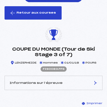
Retour aux courses
foi(s) le ski
COUPE DU MONDE (Tour de Ski
Stage 3 of 7)
LENZERHEIDE
Hommes
01/01/18
POURS
FIS0083.FFS
Informations sur l’épreuve
JURY DE COMPÉTITION
Imprimer
Délégué Technique :
–