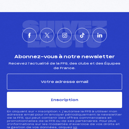
SUIVEZ
L'ACTU
Abonnez-vous à notre newsletter
Recevez l’actualité de la FFS, des clubs et des Équipes
de France.
Inscription
En cliquant sur « inscription », j’autorise la FFS à utiliser mon
adresse email pour m’envoyer périodiquement la newsletter
de la FFS, qui peut contenir des offres commerciales et
promotionnelles de la FFS ou de ses partenaires. Pour plus
d’informations sur les modalités d’exercice de vos droits et
la gestion de vos données, cliquez
ici