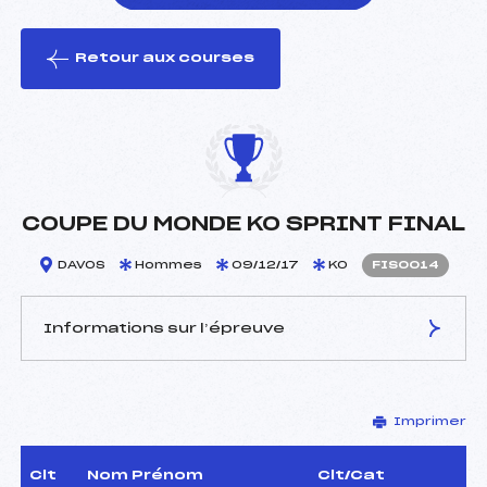
Retour aux courses
foi(s) le ski
COUPE DU MONDE KO SPRINT FINAL
DAVOS
Hommes
09/12/17
KO
FIS0014
Informations sur l’épreuve
JURY DE COMPÉTITION
Imprimer
Délégué Technique :
–
D.T Adjoint :
–
Dir. Epreuve :
–
Clt
Nom Prénom
Clt/Cat