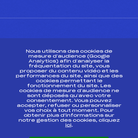
CONTACT
Nous utilisons des cookies de
ESPACE PRESSE
mesure d’audience (Google
Analytics) afin d’analyser la
fréquentation du site, vous
Ressources
proposer du contenu vidéo et les
performances du site, ainsi que des
Pass’Neige
cookies permettant le
Projet sportif fédéral
fonctionnement du site. Les
cookies de mesure d’audience ne
Projet de performance fédéral
sont déposés qu’avec votre
Antidopage
consentement. Vous pouvez
Pôle Développement, Formation, Suivi
accepter, refuser ou personnaliser
Scientifique
vos choix à tout moment. Pour
Listes ministérielles
obtenir plus d'informations sur
notre gestion des cookies, cliquez
Pôle vie de l’athlète
ici
.
Enseignement professionnel
Informatique et chronométrage