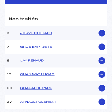
CARACTÉRISTIQUES DE LA PISTE
Non traités
Piste :
DAVOS
Distance :
1.5 km
Point Haut :
–
5
JOUVE RICHARD
Point Bas :
–
Montée Tot. :
–
7
GROS BAPTISTE
Montée Max. :
–
Homologation :
–
8
JAY RENAUD
Pénalité appliquée :
–
17
CHANAVAT LUCAS
Coefficient :
–
Catégorie :
SEN
33
GOALABRE PAUL
Style :
C
37
ARNAULT CLEMENT