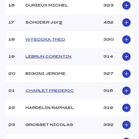
16
DURIEUX MICHEL
323
17
SCHODER Jorg
452
18
WYSOCKA THEO
330
19
LEBRUN CORENTIN
314
20
BIGONI JEROME
327
21
CHARLET FREDERIC
316
22
HARDELIN RAPHAEL
319
23
GROSSET NICOLAS
332