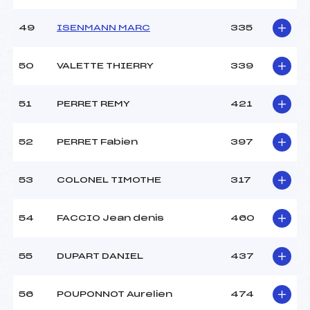
49
ISENMANN MARC
335
50
VALETTE THIERRY
339
51
PERRET REMY
421
52
PERRET Fabien
397
53
COLONEL TIMOTHE
317
54
FACCIO Jean denis
460
55
DUPART DANIEL
437
56
POUPONNOT Aurelien
474