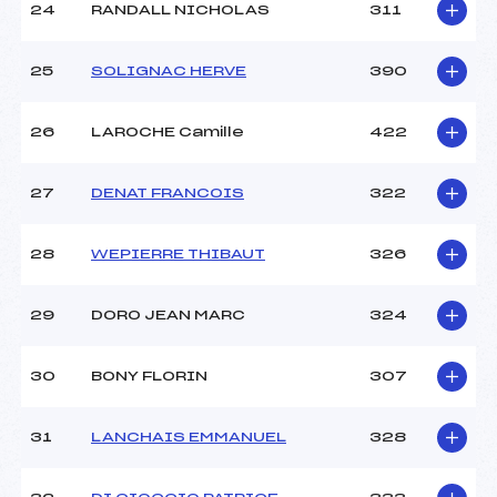
24
RANDALL NICHOLAS
311
25
SOLIGNAC HERVE
390
26
LAROCHE Camille
422
27
DENAT FRANCOIS
322
28
WEPIERRE THIBAUT
326
29
DORO JEAN MARC
324
30
BONY FLORIN
307
31
LANCHAIS EMMANUEL
328