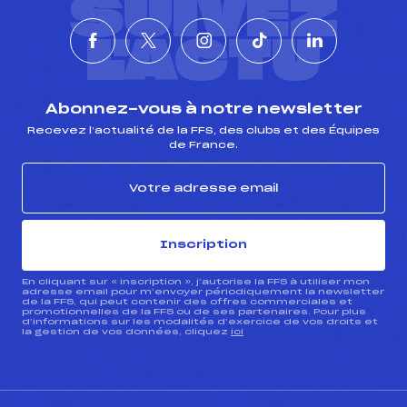
SUIVEZ
L'ACTU
Abonnez-vous à notre newsletter
Recevez l’actualité de la FFS, des clubs et des Équipes
de France.
Inscription
En cliquant sur « inscription », j’autorise la FFS à utiliser mon
adresse email pour m’envoyer périodiquement la newsletter
de la FFS, qui peut contenir des offres commerciales et
promotionnelles de la FFS ou de ses partenaires. Pour plus
d’informations sur les modalités d’exercice de vos droits et
la gestion de vos données, cliquez
ici