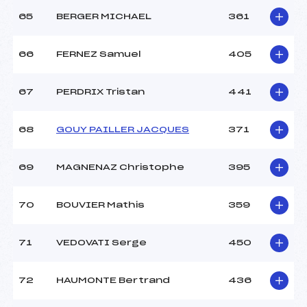
65
BERGER MICHAEL
361
66
FERNEZ Samuel
405
67
PERDRIX Tristan
441
68
GOUY PAILLER JACQUES
371
69
MAGNENAZ Christophe
395
70
BOUVIER Mathis
359
71
VEDOVATI Serge
450
72
HAUMONTE Bertrand
436