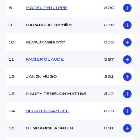
8
MOREL PHILIPPE
320
9
CAPARROS Camille
372
10
REVAUX Valentin
355
11
FAVIER CLAUDE
387
12
JANIN HUGO
321
13
MAURY PENELON MATISS
312
14
HERVIEU SAMUEL
318
15
GENDARME ADRIEN
331