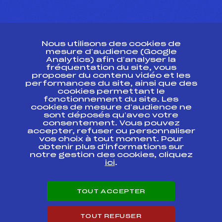
CONTACT
Nous utilisons des cookies de
ESPACE PRESSE
mesure d’audience (Google
Analytics) afin d’analyser la
fréquentation du site, vous
Ressources
proposer du contenu vidéo et les
performances du site, ainsi que des
Pass’Neige
cookies permettant le
Projet sportif fédéral
fonctionnement du site. Les
cookies de mesure d’audience ne
Projet de performance fédéral
sont déposés qu’avec votre
Antidopage
consentement. Vous pouvez
Pôle Développement, Formation, Suivi
accepter, refuser ou personnaliser
Scientifique
vos choix à tout moment. Pour
Listes ministérielles
obtenir plus d'informations sur
notre gestion des cookies, cliquez
Pôle vie de l’athlète
ici
.
Enseignement professionnel
Informatique et chronométrage
Circuits
TOUT ACCEPTER
Carrières
Développement des habiletés mentales
TOUT REFUSER