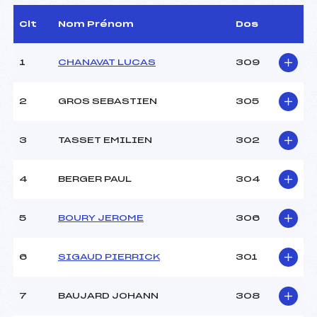
D.T Adjoint :
–
Dir. Epreuve :
GUEDON PIERRE (SA)
Clt
Nom Prénom
Dos
1
CHANAVAT LUCAS
309
CARACTÉRISTIQUES DE LA PISTE
Piste :
Site de Replis
2
GROS SEBASTIEN
305
Distance :
21 km
Point Haut :
–
3
TASSET EMILIEN
302
Point Bas :
–
Montée Tot. :
–
Montée Max. :
–
4
BERGER PAUL
304
Homologation :
–
5
BOURY JEROME
306
Pénalité appliquée :
44.7100
Coefficient :
1400
6
SIGAUD PIERRICK
301
Catégorie :
U18->M12
Style :
L
7
BAUJARD JOHANN
308