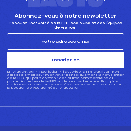
L'ACTU
Abonnez-vous à notre newsletter
Recevez l’actualité de la FFS, des clubs et des Équipes
de France.
Inscription
En cliquant sur « inscription », j’autorise la FFS à utiliser mon
adresse email pour m’envoyer périodiquement la newsletter
de la FFS, qui peut contenir des offres commerciales et
promotionnelles de la FFS ou de ses partenaires. Pour plus
d’informations sur les modalités d’exercice de vos droits et
la gestion de vos données, cliquez
ici
CONTACT