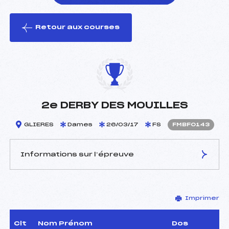
Retour aux courses
foi(s) le ski
2e DERBY DES MOUILLES
GLIERES
Dames
26/03/17
FS
FMBF0143
Informations sur l’épreuve
JURY DE COMPÉTITION
Imprimer
Délégué Technique :
ROCHET JOANNY (MB)
D.T Adjoint :
–
Dir. Epreuve :
ROGUET JEAN CLAUDE
Clt
Nom Prénom
Dos