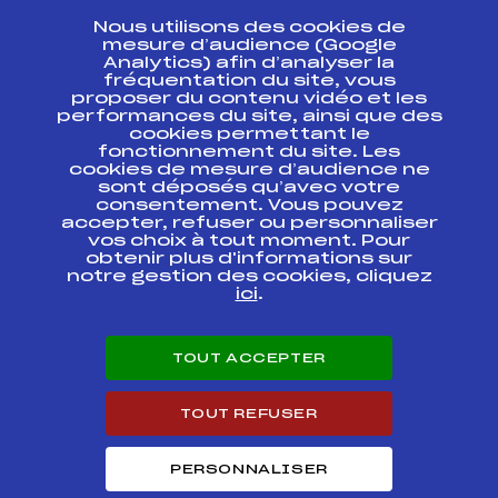
Nous utilisons des cookies de
ESPACE PRESSE
mesure d’audience (Google
Analytics) afin d’analyser la
fréquentation du site, vous
Ressources
proposer du contenu vidéo et les
performances du site, ainsi que des
Pass’Neige
cookies permettant le
Projet sportif fédéral
fonctionnement du site. Les
cookies de mesure d’audience ne
Projet de performance fédéral
sont déposés qu’avec votre
Antidopage
consentement. Vous pouvez
Pôle Développement, Formation, Suivi
accepter, refuser ou personnaliser
Scientifique
vos choix à tout moment. Pour
Listes ministérielles
obtenir plus d'informations sur
notre gestion des cookies, cliquez
Pôle vie de l’athlète
ici
.
Enseignement professionnel
Informatique et chronométrage
Circuits
TOUT ACCEPTER
Carrières
Développement des habiletés mentales
TOUT REFUSER
PERSONNALISER
© 2026 Fédération Française de Ski
Mentions légales
Politique de