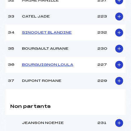
32
MAIRE MANILLE
237
33
CATEL JADE
223
34
SINOQUET BLANDINE
232
35
BOURGAULT AURANE
230
36
BOURGUIGNON LOULA
227
37
DUPONT ROMANE
229
Non partants
JEANSON NOEMIE
231