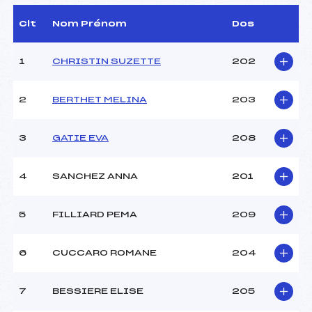
D.T Adjoint :
–
Dir. Epreuve :
HELDENBERGH NICOLAS
Clt
Nom Prénom
Dos
(DA)
1
CHRISTIN SUZETTE
202
CARACTÉRISTIQUES DE LA PISTE
2
BERTHET MELINA
203
Piste :
Site de Replis
Distance :
3 km
Point Haut :
–
3
GATIE EVA
208
Point Bas :
–
Montée Tot. :
–
4
SANCHEZ ANNA
201
Montée Max. :
–
Homologation :
–
5
FILLIARD PEMA
209
Pénalité appliquée :
–
6
CUCCARO ROMANE
204
Coefficient :
–
Catégorie :
U14
7
BESSIERE ELISE
205
Style :
L