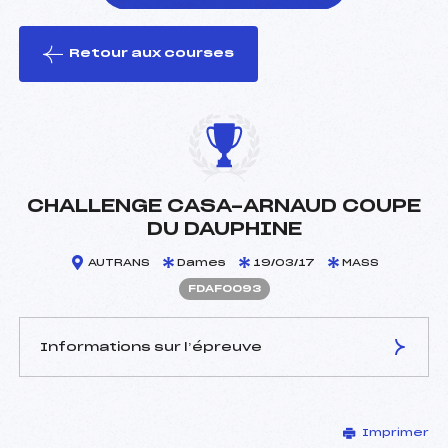
Retour aux courses
foi(s) le ski
CHALLENGE CASA-ARNAUD COUPE
DU DAUPHINE
AUTRANS
Dames
19/03/17
MASS
FDAF0093
Informations sur l’épreuve
JURY DE COMPÉTITION
Imprimer
Délégué Technique :
LECOCQ ALAIN (DA)