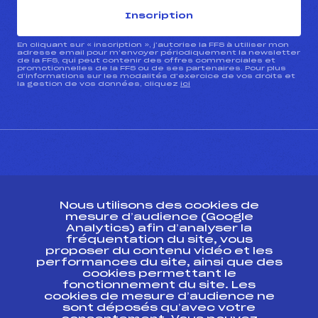
Inscription
En cliquant sur « inscription », j’autorise la FFS à utiliser mon
adresse email pour m’envoyer périodiquement la newsletter
de la FFS, qui peut contenir des offres commerciales et
promotionnelles de la FFS ou de ses partenaires. Pour plus
d’informations sur les modalités d’exercice de vos droits et
la gestion de vos données, cliquez
ici
CONTACT
Nous utilisons des cookies de
ESPACE PRESSE
mesure d’audience (Google
Analytics) afin d’analyser la
fréquentation du site, vous
Ressources
proposer du contenu vidéo et les
performances du site, ainsi que des
Pass’Neige
cookies permettant le
Projet sportif fédéral
fonctionnement du site. Les
cookies de mesure d’audience ne
Projet de performance fédéral
sont déposés qu’avec votre
Antidopage