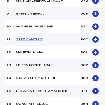
8
MARTIN CHENAULT PAULA
973
9
SAMSON EMMA
958
10
MATHE MARCELLINE
970
11
SIRE CAMILLE
960
12
MAURIN Noëlie
961
13
LEMENAGER ELISA
962
14
BAL VILLET MATHILDE
969
15
SERAFIN BEAUTE AMANDINE
971
16
CONSTANT ELISE
964