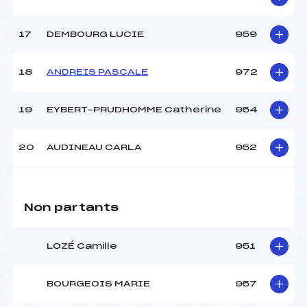
17
DEMBOURG LUCIE
959
18
ANDREIS PASCALE
972
19
EYBERT-PRUDHOMME Catherine
954
20
AUDINEAU CARLA
952
Non partants
LOZÉ Camille
951
BOURGEOIS MARIE
957