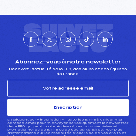
SUIVEZ
L'ACTU
Abonnez-vous à notre newsletter
Recevez l’actualité de la FFS, des clubs et des Équipes
de France.
Inscription
En cliquant sur « inscription », j’autorise la FFS à utiliser mon
adresse email pour m’envoyer périodiquement la newsletter
de la FFS, qui peut contenir des offres commerciales et
promotionnelles de la FFS ou de ses partenaires. Pour plus
d’informations sur les modalités d’exercice de vos droits et