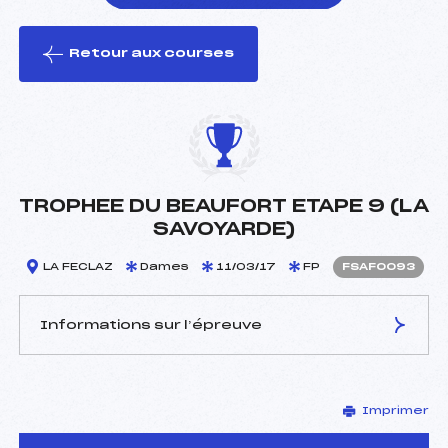
Retour aux courses
foi(s) le ski
TROPHEE DU BEAUFORT ETAPE 9 (LA
SAVOYARDE)
LA FECLAZ
Dames
11/03/17
FP
FSAF0093
Informations sur l’épreuve
JURY DE COMPÉTITION
Imprimer
Délégué Technique :
DHEYRIAT FABIENNE (SA)
D.T Adjoint :
–