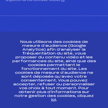
la gestion de vos données, cliquez
ici
CONTACT
Nous utilisons des cookies de
ESPACE PRESSE
mesure d’audience (Google
Analytics) afin d’analyser la
fréquentation du site, vous
Ressources
proposer du contenu vidéo et les
performances du site, ainsi que des
Pass’Neige
cookies permettant le
Projet sportif fédéral
fonctionnement du site. Les
cookies de mesure d’audience ne
Projet de performance fédéral
sont déposés qu’avec votre
Antidopage
consentement. Vous pouvez
Pôle Développement, Formation, Suivi
accepter, refuser ou personnaliser
Scientifique
vos choix à tout moment. Pour
Listes ministérielles
obtenir plus d'informations sur
notre gestion des cookies, cliquez
Pôle vie de l’athlète
ici
.
Enseignement professionnel
Informatique et chronométrage