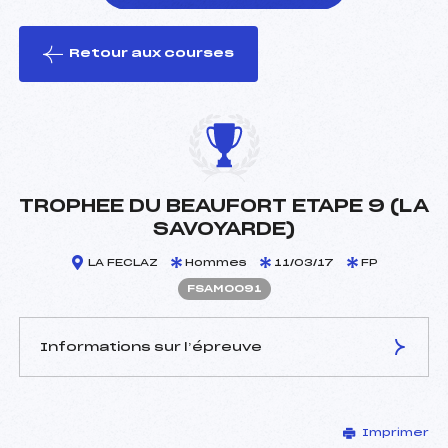
Retour aux courses
foi(s) le ski
TROPHEE DU BEAUFORT ETAPE 9 (LA
SAVOYARDE)
LA FECLAZ
Hommes
11/03/17
FP
FSAM0091
Informations sur l’épreuve
JURY DE COMPÉTITION
Imprimer
Délégué Technique :
DHEYRIAT FABIENNE (SA)