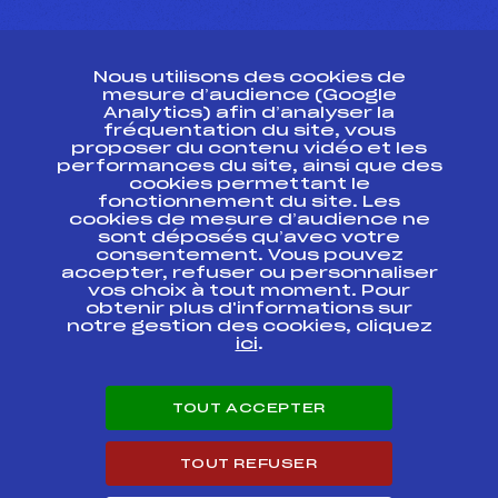
CONTACT
Nous utilisons des cookies de
ESPACE PRESSE
mesure d’audience (Google
Analytics) afin d’analyser la
fréquentation du site, vous
Ressources
proposer du contenu vidéo et les
performances du site, ainsi que des
Pass’Neige
cookies permettant le
Projet sportif fédéral
fonctionnement du site. Les
cookies de mesure d’audience ne
Projet de performance fédéral
sont déposés qu’avec votre
Antidopage
consentement. Vous pouvez
Pôle Développement, Formation, Suivi
accepter, refuser ou personnaliser
Scientifique
vos choix à tout moment. Pour
Listes ministérielles
obtenir plus d'informations sur
notre gestion des cookies, cliquez
Pôle vie de l’athlète
ici
.
Enseignement professionnel
Informatique et chronométrage
Circuits
TOUT ACCEPTER
Carrières
Développement des habiletés mentales
TOUT REFUSER