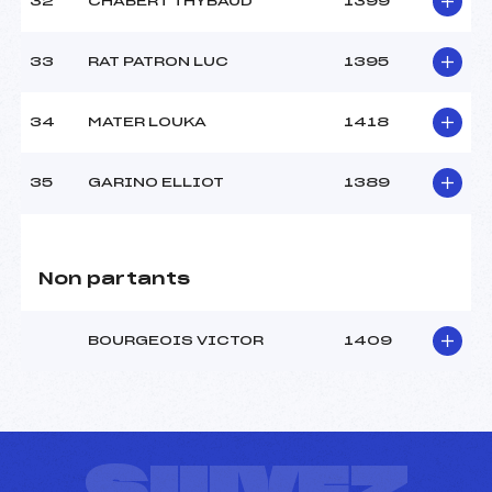
32
CHABERT THYBAUD
1399
33
RAT PATRON LUC
1395
34
MATER LOUKA
1418
35
GARINO ELLIOT
1389
Non partants
BOURGEOIS VICTOR
1409