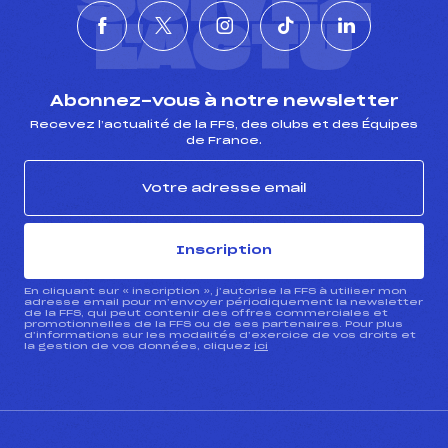
SUIVEZ
L'ACTU
Abonnez-vous à notre newsletter
Recevez l’actualité de la FFS, des clubs et des Équipes
de France.
Inscription
En cliquant sur « inscription », j’autorise la FFS à utiliser mon
adresse email pour m’envoyer périodiquement la newsletter
de la FFS, qui peut contenir des offres commerciales et
promotionnelles de la FFS ou de ses partenaires. Pour plus
d’informations sur les modalités d’exercice de vos droits et
la gestion de vos données, cliquez
ici