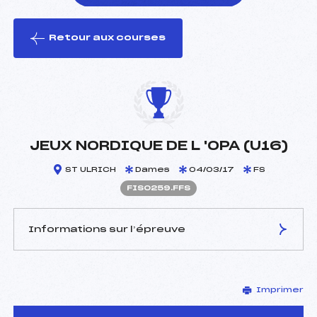
Retour aux courses
foi(s) le ski
JEUX NORDIQUE DE L 'OPA (U16)
ST ULRICH
Dames
04/03/17
FS
FIS0259.FFS
Informations sur l’épreuve
JURY DE COMPÉTITION
Imprimer
Délégué Technique :
–
D.T Adjoint :
–