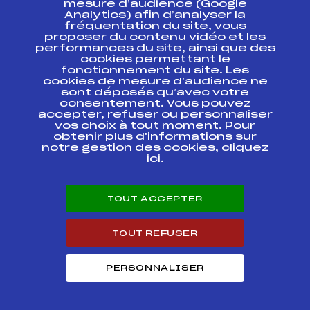
mesure d’audience (Google
Analytics) afin d’analyser la
fréquentation du site, vous
Ressources
proposer du contenu vidéo et les
performances du site, ainsi que des
Pass’Neige
cookies permettant le
Projet sportif fédéral
fonctionnement du site. Les
cookies de mesure d’audience ne
Projet de performance fédéral
sont déposés qu’avec votre
Antidopage
consentement. Vous pouvez
Pôle Développement, Formation, Suivi
accepter, refuser ou personnaliser
Scientifique
vos choix à tout moment. Pour
Listes ministérielles
obtenir plus d'informations sur
notre gestion des cookies, cliquez
Pôle vie de l’athlète
ici
.
Enseignement professionnel
Informatique et chronométrage
Circuits
TOUT ACCEPTER
Carrières
Développement des habiletés mentales
TOUT REFUSER
PERSONNALISER
© 2026 Fédération Française de Ski
Mentions légales
Politique de
confidentialité
Cookies