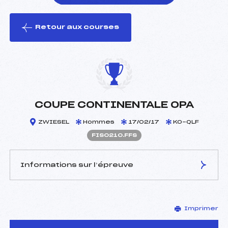
Retour aux courses
foi(s) le ski
COUPE CONTINENTALE OPA
ZWIESEL
Hommes
17/02/17
KO-QLF
FIS0210.FFS
Informations sur l’épreuve
JURY DE COMPÉTITION
Imprimer
Délégué Technique :
–
D.T Adjoint :
–