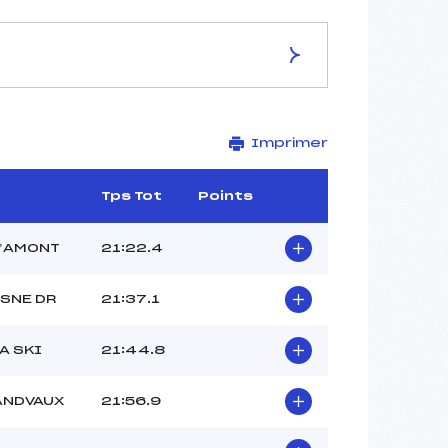
ES DE LA PISTE
Imprimer
Stade de la Côte Feuillée
6 km
–
Tps Tot
Points
–
–
D’AMONT
21:22.4
–
–
SNE DR
21:37.1
A SKI
21:44.8
ANDVAUX
21:56.9