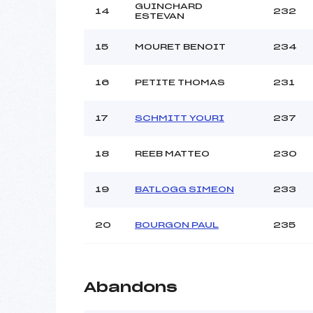
GUINCHARD
14
232
ESTEVAN
15
MOURET BENOIT
234
16
PETITE THOMAS
231
17
SCHMITT YOURI
237
18
REEB MATTEO
230
19
BATLOGG SIMEON
233
20
BOURGON PAUL
235
Abandons