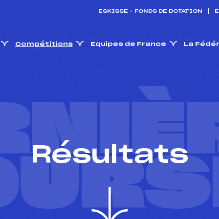
ESKISSE – FONDS DE DOTATION
E
Compétitions
Equipes de France
La Fédé
RNIÈ
Résultats
OURS