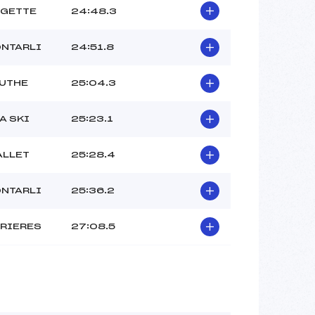
UGETTE
24:48.3
ONTARLI
24:51.8
OUTHE
25:04.3
A SKI
25:23.1
ALLET
25:28.4
ONTARLI
25:36.2
RRIERES
27:08.5