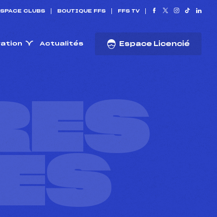
SPACE CLUBS
BOUTIQUE FFS
FFS TV
ration
Actualités
Espace Licencié
RES
ES