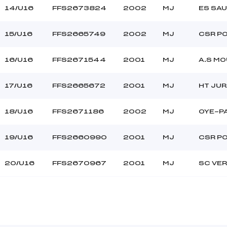
14/U16
FFS2673824
2002
MJ
ES SA
15/U16
FFS2665749
2002
MJ
CSR P
16/U16
FFS2671544
2001
MJ
A.S M
17/U16
FFS2665672
2001
MJ
HT JUR
18/U16
FFS2671186
2002
MJ
OYE-P
19/U16
FFS2660990
2001
MJ
CSR P
20/U16
FFS2670967
2001
MJ
SC VE