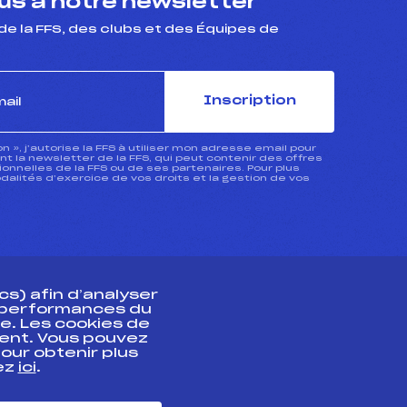
s à notre newsletter
de la FFS, des clubs et des Équipes de
Inscription
ion », j’autorise la FFS à utiliser mon adresse email pour
 la newsletter de la FFS, qui peut contenir des offres
nnelles de la FFS ou de ses partenaires. Pour plus
dalités d’exercice de vos droits et la gestion de vos
s) afin d’analyser
s performances du
e. Les cookies de
ent. Vous pouvez
athlète
our obtenir plus
uez
ici
.
t professionnel
e et chronométrage