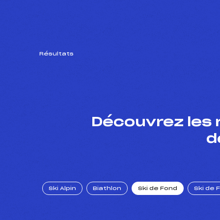
Résultats
Découvrez les 
d
Ski Alpin
Biathlon
Ski de Fond
Ski de 