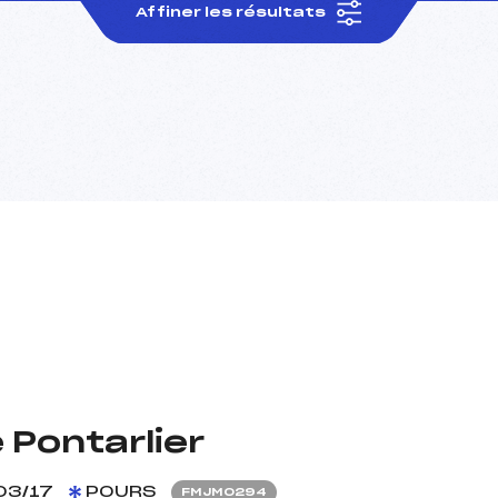
Affiner les résultats
e Pontarlier
03/17
POURS
FMJM0294