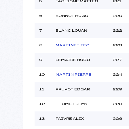
5
TAGLIONE MATTEO
221
6
BONNOT HUGO
220
7
BLANC LOUAN
222
8
MARTINET TEO
223
9
LEMAIRE HUGO
227
10
MARTIN PIERRE
224
11
PRUVOT EDGAR
229
12
THOMET REMY
228
13
FAIVRE ALIX
226