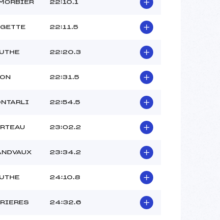
MORBIER
22:10.1
UGETTE
22:11.5
OUTHE
22:20.3
RON
22:31.5
ONTARLI
22:54.5
ORTEAU
23:02.2
ANDVAUX
23:34.2
OUTHE
24:10.8
RRIERES
24:32.6