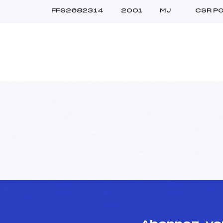
FFS2682314
2001
MJ
CSR P