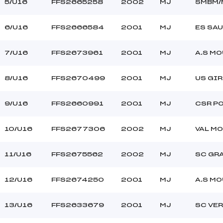
5/U16
FFS2665258
2002
MJ
SMBM/
6/U16
FFS2666584
2001
MJ
ES SA
7/U16
FFS2673961
2001
MJ
A.S M
8/U16
FFS2670499
2001
MJ
US GI
9/U16
FFS2660991
2001
MJ
CSR P
10/U16
FFS2677306
2002
MJ
VAL M
11/U16
FFS2675562
2002
MJ
SC GR
12/U16
FFS2674250
2001
MJ
A.S M
13/U16
FFS2633679
2001
MJ
SC VE