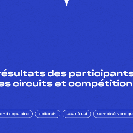
résultats des participants
es circuits et compétition
Fond Populaire
Rollerski
Saut à Ski
Combiné Nordiq