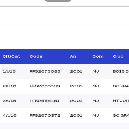
CARACTÉRISTIQU
FERREUX PASCAL (MJ)
Piste :
–
Distance :
TISSOT DAMIEN (MJ)
Point Haut :
Clt/Cat
Code
An
Com
Club
Point Bas :
Montée Tot. :
1/U16
FFS2673083
2001
MJ
BOIS 
Montée Max. :
Homologation :
2/U16
FFS2666589
2001
MJ
SC FRA
3/U16
FFS2668451
2001
MJ
HT JUR
–
–
U16
4/U16
FFS2670372
2001
MJ
SC GR
C