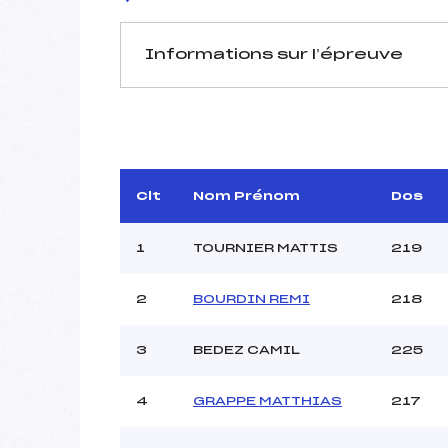
Informations sur l’épreuve
JURY DE COMPÉTITION
Délégué Technique :
D.T Adjoint :
Dir. Epreuve :
Clt
Nom Prénom
Dos
1
TOURNIER MATTIS
219
2
BOURDIN REMI
218
3
BEDEZ CAMIL
225
Pénalité appliquée :
Coefficient :
Catégorie :
4
GRAPPE MATTHIAS
217
Style :