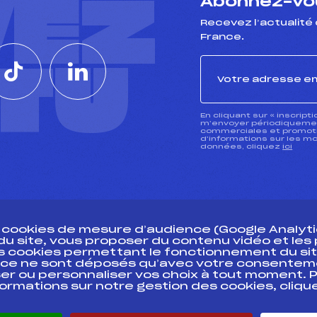
VEZ
Abonnez-vou
Recevez l’actualité 
France.
CTU
En cliquant sur « inscript
m’envoyer périodiquement
commerciales et promotio
d’informations sur les mo
données, cliquez
ici
s cookies de mesure d’audience (Google Analytic
 du site, vous proposer du contenu vidéo et le
des cookies permettant le fonctionnement du sit
essources
ce ne sont déposés qu’avec votre consentem
Pass’Neige
Pôle vie de l’
er ou personnaliser vos choix à tout moment. P
formations sur notre gestion des cookies, cliq
Projet sportif fédéral
Enseignemen
Projet de performance fédéral
Informatiqu