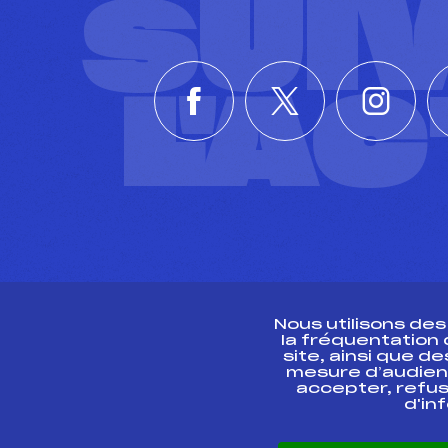
SUI
L'A
Nous utilisons de
la fréquentation
site, ainsi que 
R
mesure d’audien
accepter, refus
d'in
CONTACT