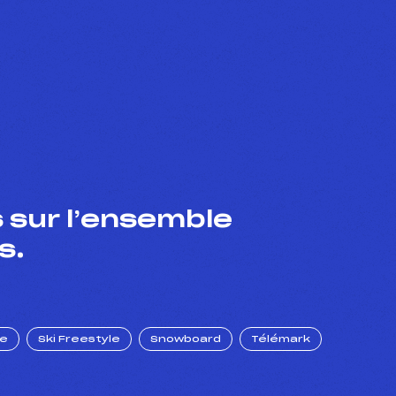
 sur l’ensemble
s.
ue
Ski Freestyle
Snowboard
Télémark