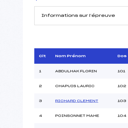
Informations sur l’épreuve
JURY DE COMPÉTITION
Délégué Technique :
HUMB
D.T Adjoint :
Dir. Epreuve :
Clt
Nom Prénom
Dos
1
ABDULHAK FLORIN
101
2
CHAPUIS LAURIC
102
Pénalité appliquée :
3
RICHARD CLEMENT
103
Coefficient :
Catégorie :
4
POINSONNET MAHE
104
Style :