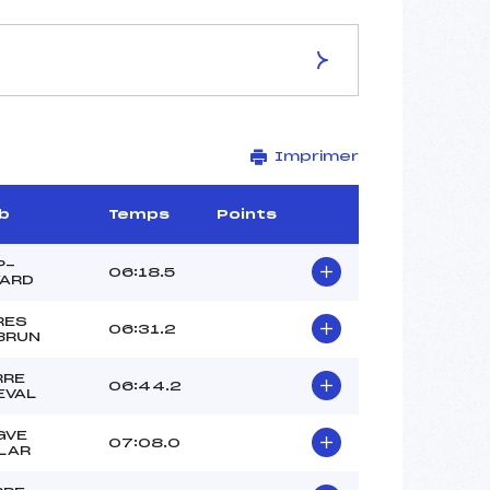
ES DE LA PISTE
Imprimer
Site de Replis
1.5 km
–
b
Temps
Points
–
–
P-
06:18.5
YARD
–
–
RES
06:31.2
BRUN
RRE
06:44.2
EVAL
GVE
07:08.0
LAR