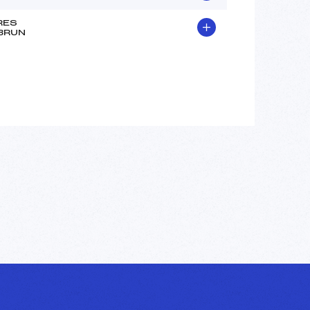
RES
BRUN