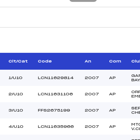
CARACTÉRISTIQU
ERT GUILLAUME (AP)
Piste :
–
Distance :
COLOMBAN YVON (AP)
Point Haut :
Clt/Cat
Code
An
Com
Clu
Point Bas :
Montée Tot. :
GA
1/U10
LCN11629814
2007
AP
BA
Montée Max. :
Homologation :
OR
2/U10
LCN11631106
2007
AP
EM
SE
–
3/U10
FFS2675199
2007
AP
CH
–
U10
MT
4/U10
LCN11635966
2007
AP
V.C
C