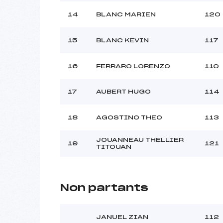
14
BLANC MARIEN
120
15
BLANC KEVIN
117
16
FERRARO LORENZO
110
17
AUBERT HUGO
114
18
AGOSTINO THEO
113
JOUANNEAU THELLIER
19
121
TITOUAN
Non partants
JANUEL ZIAN
112