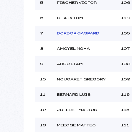
5
FISCHER VICTOR
106
6
CHAIX TOM
118
7
DORDOR GASPARD
105
8
AMOYEL NOHA
107
9
ABOU LIAM
108
10
NOUGARET GREGORY
109
11
BERNARD LUIS
116
12
JOFFRET MARIUS
115
13
MIEGGE MATTEO
111