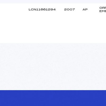
OR
LCN11661294
2007
AP
EM