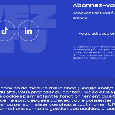
VEZ
Abonnez-vou
Recevez l’actualité 
France.
CTU
En cliquant sur « inscript
m’envoyer périodiquement
commerciales et promotio
d’informations sur les mo
données, cliquez
ici
s cookies de mesure d’audience (Google Analytic
 du site, vous proposer du contenu vidéo et le
des cookies permettant le fonctionnement du sit
essources
ce ne sont déposés qu’avec votre consentem
Pass’Neige
Pôle vie de l’
er ou personnaliser vos choix à tout moment. P
formations sur notre gestion des cookies, cliq
Projet sportif fédéral
Enseignemen