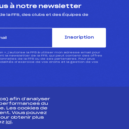
s à notre newsletter
de la FFS, des clubs et des Équipes de
Inscription
ion », j’autorise la FFS à utiliser mon adresse email pour
 la newsletter de la FFS, qui peut contenir des offres
nnelles de la FFS ou de ses partenaires. Pour plus
dalités d’exercice de vos droits et la gestion de vos
s) afin d’analyser
s performances du
e. Les cookies de
ent. Vous pouvez
athlète
our obtenir plus
uez
ici
.
t professionnel