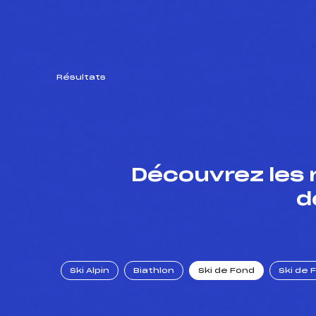
Résultats
Découvrez les 
d
Ski Alpin
Biathlon
Ski de Fond
Ski de 