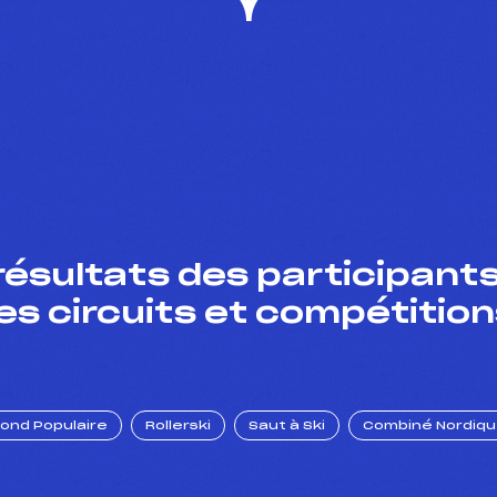
résultats des participants
es circuits et compétition
Fond Populaire
Rollerski
Saut à Ski
Combiné Nordiq