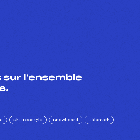
 sur l’ensemble
s.
ue
Ski Freestyle
Snowboard
Télémark