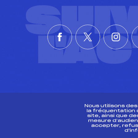
SUI
L'A
Nous utilisons de
la fréquentation
site, ainsi que 
R
mesure d’audien
accepter, refus
d'in
CONTACT