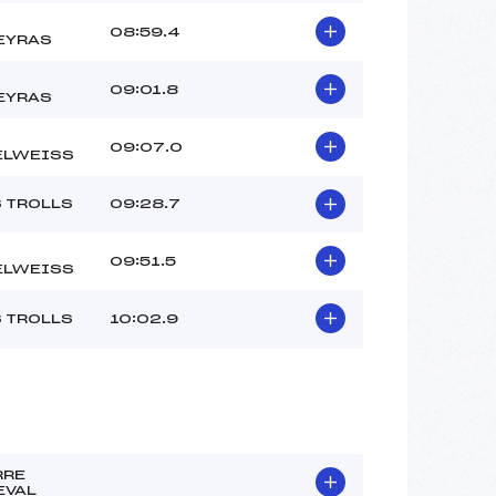
08:59.4
EYRAS
09:01.8
EYRAS
09:07.0
ELWEISS
S TROLLS
09:28.7
09:51.5
ELWEISS
S TROLLS
10:02.9
RRE
EVAL