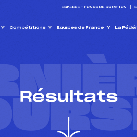
ESKISSE – FONDS DE DOTATION
E
Compétitions
Equipes de France
La Fédé
RNIÈ
Résultats
OURS