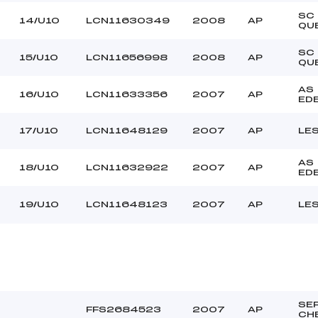
SC
14/U10
LCN11630349
2008
AP
QU
SC
15/U10
LCN11656998
2008
AP
QU
AS
16/U10
LCN11633356
2007
AP
ED
17/U10
LCN11648129
2007
AP
LE
AS
18/U10
LCN11632922
2007
AP
ED
19/U10
LCN11648123
2007
AP
LE
SE
FFS2684523
2007
AP
CH