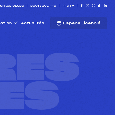
SPACE CLUBS
BOUTIQUE FFS
FFS TV
ration
Actualités
Espace Licencié
RES
ES