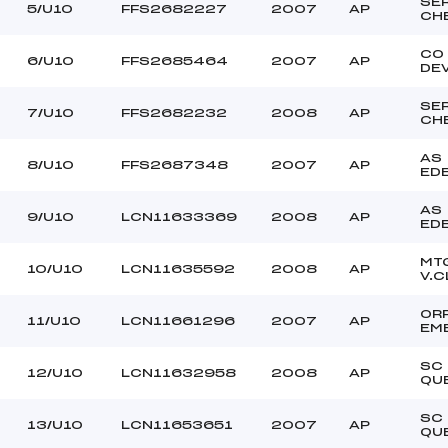
SE
5/U10
FFS2682227
2007
AP
CH
CO
6/U10
FFS2685464
2007
AP
DE
SE
7/U10
FFS2682232
2008
AP
CH
AS
8/U10
FFS2687348
2007
AP
ED
AS
9/U10
LCN11633369
2008
AP
ED
MT
10/U10
LCN11635592
2008
AP
V.C
OR
11/U10
LCN11661296
2007
AP
EM
SC
12/U10
LCN11632958
2008
AP
QU
SC
13/U10
LCN11653651
2007
AP
QU