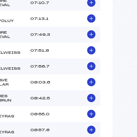
RRE
07:10.7
EVAL
07:13.1
VOLUY
RRE
07:49.3
EVAL
07:51.8
ELWEISS
07:56.7
ELWEISS
GVE
08:03.6
LAR
RES
08:42.5
BRUN
08:55.0
EYRAS
08:57.6
EYRAS