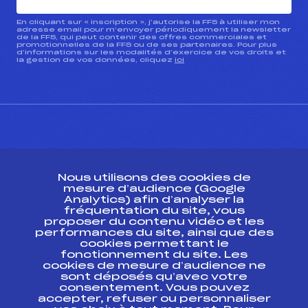
En cliquant sur « inscription », j’autorise la FFS à utiliser mon
adresse email pour m’envoyer périodiquement la newsletter
de la FFS, qui peut contenir des offres commerciales et
promotionnelles de la FFS ou de ses partenaires. Pour plus
d’informations sur les modalités d’exercice de vos droits et
la gestion de vos données, cliquez
ici
CONTACT
Nous utilisons des cookies de
ESPACE PRESSE
mesure d’audience (Google
Analytics) afin d’analyser la
fréquentation du site, vous
Ressources
proposer du contenu vidéo et les
performances du site, ainsi que des
Pass’Neige
cookies permettant le
Projet sportif fédéral
fonctionnement du site. Les
cookies de mesure d’audience ne
Projet de performance fédéral
sont déposés qu’avec votre
Antidopage
consentement. Vous pouvez
Pôle Développement, Formation, Suivi
accepter, refuser ou personnaliser
Scientifique