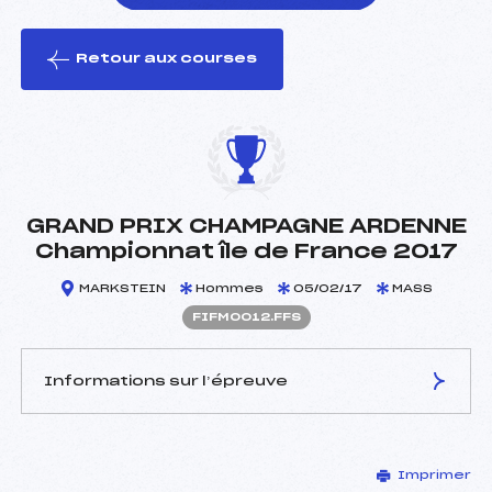
Retour aux courses
foi(s) le ski
GRAND PRIX CHAMPAGNE ARDENNE
Championnat île de France 2017
MARKSTEIN
Hommes
05/02/17
MASS
FIFM0012.FFS
Informations sur l’épreuve
JURY DE COMPÉTITION
Imprimer
Délégué Technique :
BASQUIN BERNARD (IF)