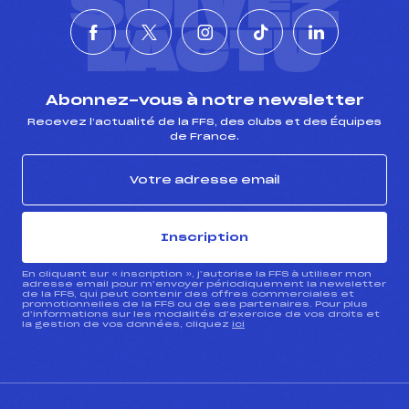
SUIVEZ
L'ACTU
Abonnez-vous à notre newsletter
Recevez l’actualité de la FFS, des clubs et des Équipes
de France.
Inscription
En cliquant sur « inscription », j’autorise la FFS à utiliser mon
adresse email pour m’envoyer périodiquement la newsletter
de la FFS, qui peut contenir des offres commerciales et
promotionnelles de la FFS ou de ses partenaires. Pour plus
d’informations sur les modalités d’exercice de vos droits et
la gestion de vos données, cliquez
ici