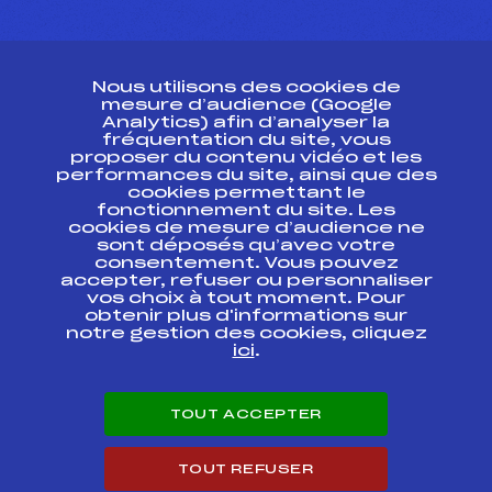
CONTACT
Nous utilisons des cookies de
ESPACE PRESSE
mesure d’audience (Google
Analytics) afin d’analyser la
fréquentation du site, vous
Ressources
proposer du contenu vidéo et les
performances du site, ainsi que des
Pass’Neige
cookies permettant le
Projet sportif fédéral
fonctionnement du site. Les
cookies de mesure d’audience ne
Projet de performance fédéral
sont déposés qu’avec votre
Antidopage
consentement. Vous pouvez
Pôle Développement, Formation, Suivi
accepter, refuser ou personnaliser
Scientifique
vos choix à tout moment. Pour
Listes ministérielles
obtenir plus d'informations sur
notre gestion des cookies, cliquez
Pôle vie de l’athlète
ici
.
Enseignement professionnel
Informatique et chronométrage
Circuits
TOUT ACCEPTER
Carrières
Développement des habiletés mentales
TOUT REFUSER