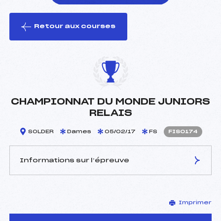
Retour aux courses
foi(s) le ski
CHAMPIONNAT DU MONDE JUNIORS
RELAIS
SOLDER
Dames
05/02/17
FS
FIS0174
Informations sur l’épreuve
JURY DE COMPÉTITION
Imprimer
Délégué Technique :
–
D.T Adjoint :
–