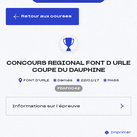
Retour aux courses
foi(s) le ski
CONCOURS REGIONAL FONT D URLE
COUPE DU DAUPHINE
FONT D'URLE
Dames
22/01/17
MASS
FDAF0042
Informations sur l’épreuve
JURY DE COMPÉTITION
Imprimer
Délégué Technique :
CHEVALIER CHRISTOPHE