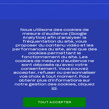
CONTACT
Nous utilisons des cookies de
ESPACE PRESSE
mesure d’audience (Google
Analytics) afin d’analyser la
fréquentation du site, vous
Ressources
proposer du contenu vidéo et les
performances du site, ainsi que des
Pass’Neige
cookies permettant le
Projet sportif fédéral
fonctionnement du site. Les
cookies de mesure d’audience ne
Projet de performance fédéral
sont déposés qu’avec votre
Antidopage
consentement. Vous pouvez
Pôle Développement, Formation, Suivi
accepter, refuser ou personnaliser
Scientifique
vos choix à tout moment. Pour
Listes ministérielles
obtenir plus d'informations sur
notre gestion des cookies, cliquez
Pôle vie de l’athlète
ici
.
Enseignement professionnel
Informatique et chronométrage
Circuits
TOUT ACCEPTER
Carrières