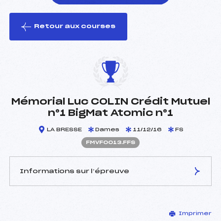
Retour aux courses
foi(s) le ski
Mémorial Luc COLIN Crédit Mutuel
n°1 BigMat Atomic n°1
LA BRESSE
Dames
11/12/16
FS
FMVF0013.FFS
Informations sur l’épreuve
JURY DE COMPÉTITION
Imprimer
Délégué Technique :
ARNOULD LYDIE (MV)