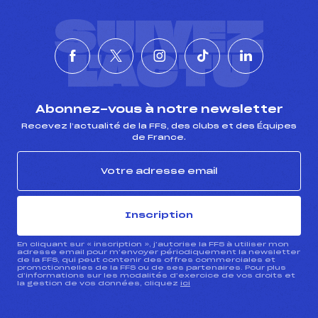
SUIVEZ
L'ACTU
Abonnez-vous à notre newsletter
Recevez l’actualité de la FFS, des clubs et des Équipes
de France.
Inscription
En cliquant sur « inscription », j’autorise la FFS à utiliser mon
adresse email pour m’envoyer périodiquement la newsletter
de la FFS, qui peut contenir des offres commerciales et
promotionnelles de la FFS ou de ses partenaires. Pour plus
d’informations sur les modalités d’exercice de vos droits et
la gestion de vos données, cliquez
ici