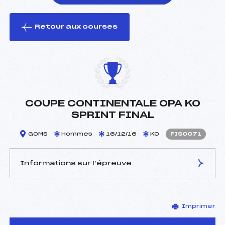
Retour aux courses
foi(s) le ski
COUPE CONTINENTALE OPA KO
SPRINT FINAL
GOMS
Hommes
16/12/16
KO
FIS0071
Informations sur l’épreuve
JURY DE COMPÉTITION
Imprimer
Délégué Technique :
–
D.T Adjoint :
–