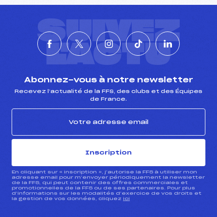
SUIVEZ
L'ACTU
Abonnez-vous à notre newsletter
Recevez l’actualité de la FFS, des clubs et des Équipes
de France.
Inscription
En cliquant sur « inscription », j’autorise la FFS à utiliser mon
adresse email pour m’envoyer périodiquement la newsletter
de la FFS, qui peut contenir des offres commerciales et
promotionnelles de la FFS ou de ses partenaires. Pour plus
d’informations sur les modalités d’exercice de vos droits et
la gestion de vos données, cliquez
ici