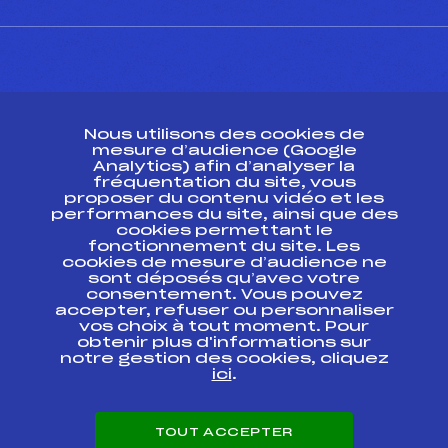
CONTACT
Nous utilisons des cookies de
ESPACE PRESSE
mesure d’audience (Google
Analytics) afin d’analyser la
fréquentation du site, vous
Ressources
proposer du contenu vidéo et les
performances du site, ainsi que des
Pass’Neige
cookies permettant le
Projet sportif fédéral
fonctionnement du site. Les
cookies de mesure d’audience ne
Projet de performance fédéral
sont déposés qu’avec votre
Antidopage
consentement. Vous pouvez
Pôle Développement, Formation, Suivi
accepter, refuser ou personnaliser
Scientifique
vos choix à tout moment. Pour
Listes ministérielles
obtenir plus d'informations sur
notre gestion des cookies, cliquez
Pôle vie de l’athlète
ici
.
Enseignement professionnel
Informatique et chronométrage
Circuits
TOUT ACCEPTER