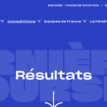
ESKISSE – FONDS DE DOTATION
E
Compétitions
Equipes de France
La Fédé
RNIÈ
Résultats
OURS