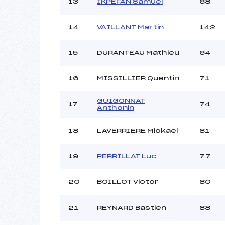
13
IKPEFAN Samuel
68
14
VAILLANT Martin
142
15
DURANTEAU Mathieu
64
16
MISSILLIER Quentin
71
GUIGONNAT
17
74
Anthonin
18
LAVERRIERE Mickael
81
19
PERRILLAT Luc
77
20
BOILLOT Victor
80
21
REYNARD Bastien
88