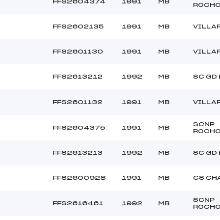
FFS2604374
1991
MB
ROCHO
FFS2602135
1991
MB
VILLA
FFS2601130
1991
MB
VILLA
FFS2613212
1992
MB
SC GD
FFS2601132
1991
MB
VILLA
SCNP
FFS2604375
1991
MB
ROCHO
FFS2613213
1992
MB
SC GD
FFS2600928
1991
MB
CS CH
SCNP
FFS2616461
1992
MB
ROCHO