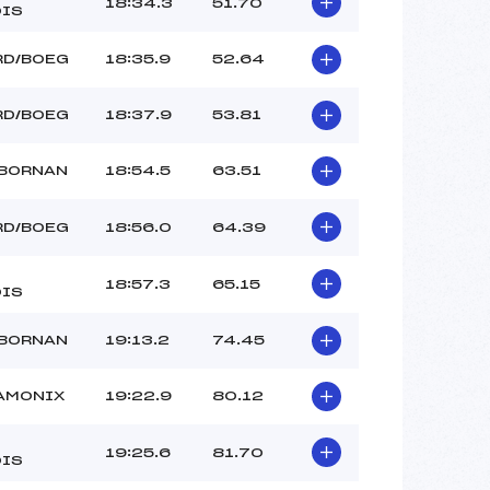
18:34.3
51.70
IS
RD/BOEG
18:35.9
52.64
RD/BOEG
18:37.9
53.81
 BORNAN
18:54.5
63.51
RD/BOEG
18:56.0
64.39
18:57.3
65.15
IS
 BORNAN
19:13.2
74.45
AMONIX
19:22.9
80.12
19:25.6
81.70
IS