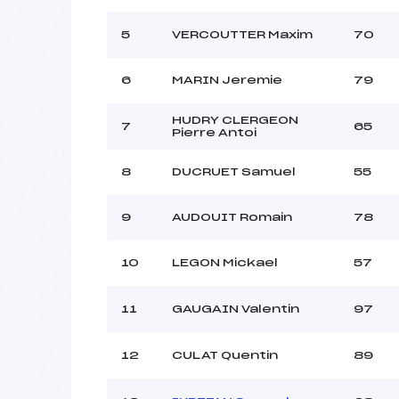
Style :
5
VERCOUTTER Maxim
70
6
MARIN Jeremie
79
HUDRY CLERGEON
7
65
Pierre Antoi
8
DUCRUET Samuel
55
9
AUDOUIT Romain
78
10
LEGON Mickael
57
11
GAUGAIN Valentin
97
12
CULAT Quentin
89