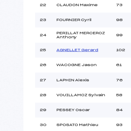
22
CLAUDON Maxime
73
23
FOURNIER Cyril
98
PERILLAT MERCEROZ
24
99
Anthony
25
AGNELLET Gerard
102
26
WACOGNE Jason
61
27
LAPHIN Alexis
76
28
VOUILLAMOZ Sylvain
58
29
PESSEY Oscar
84
30
SPOSATO Mathieu
93