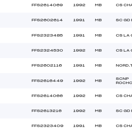
FFS2614069
1992
MB
CS CH
FFS2602614
1991
MB
SC GD
FFS2323485
1991
MB
CS LA
FFS2324530
1992
MB
CS LA
FFS2602116
1991
MB
NORD.
SCNP
FFS2616449
1992
MB
ROCHO
FFS2614066
1992
MB
CS CH
FFS2613216
1992
MB
SC GD
FFS2323409
1991
MB
CS CH