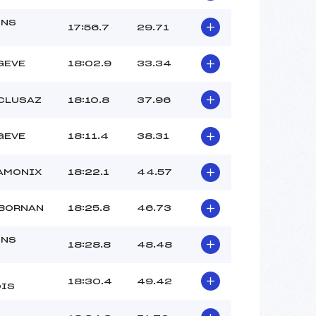
ONS
17:56.7
29.71
GEVE
18:02.9
33.34
 CLUSAZ
18:10.8
37.96
GEVE
18:11.4
38.31
AMONIX
18:22.1
44.57
 BORNAN
18:25.8
46.73
ONS
18:28.8
48.48
18:30.4
49.42
IS