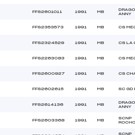
–
DRAG
FFS2601011
1991
MB
ANNY
FFS2353573
1991
MB
CS ME
FFS2324529
1991
MB
CS LA
FFS2263083
1991
MB
CS ME
FFS2600927
1991
MB
CS CH
FFS2602615
1991
MB
SC GD
DRAG
FFS2614136
1991
MB
ANNY
SCNP
FFS2603368
1991
MB
ROCHO
SCNP