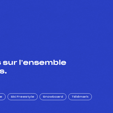
 sur l’ensemble
s.
ue
Ski Freestyle
Snowboard
Télémark