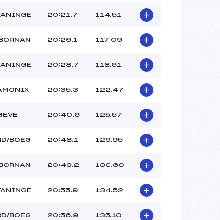
TANINGE
20:21.7
114.51
 BORNAN
20:26.1
117.09
TANINGE
20:28.7
118.61
AMONIX
20:35.3
122.47
GEVE
20:40.6
125.57
RD/BOEG
20:48.1
129.95
 BORNAN
20:49.2
130.60
TANINGE
20:55.9
134.52
RD/BOEG
20:56.9
135.10