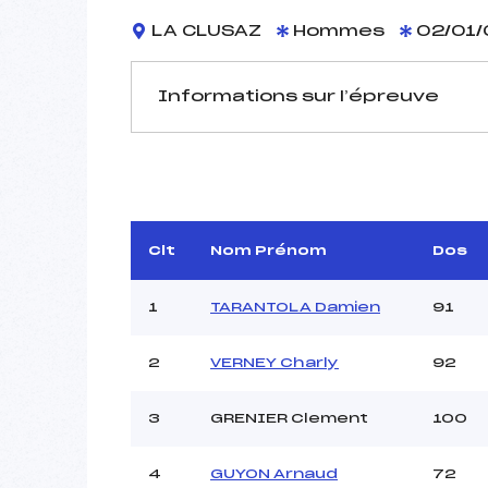
LA CLUSAZ
Hommes
02/01/
Informations sur l’épreuve
JURY DE COMPÉTITION
Délégué Technique :
ROGU
D.T Adjoint :
Dir. Epreuve :
Clt
Nom Prénom
Dos
1
TARANTOLA Damien
91
2
VERNEY Charly
92
3
GRENIER Clement
100
Pénalité appliquée :
Coefficient :
Catégorie :
4
GUYON Arnaud
72