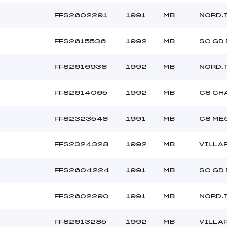
FFS2602291
1991
MB
NORD.
FFS2615536
1992
MB
SC GD
FFS2616938
1992
MB
NORD.
FFS2614065
1992
MB
CS CH
FFS2323548
1991
MB
CS ME
FFS2324328
1992
MB
VILLA
FFS2604224
1991
MB
SC GD
FFS2602290
1991
MB
NORD.
FFS2613285
1992
MB
VILLA