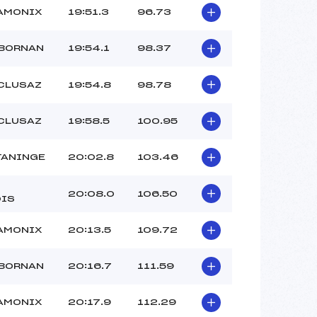
AMONIX
19:51.3
96.73
 BORNAN
19:54.1
98.37
 CLUSAZ
19:54.8
98.78
 CLUSAZ
19:58.5
100.95
TANINGE
20:02.8
103.46
20:08.0
106.50
IS
AMONIX
20:13.5
109.72
 BORNAN
20:16.7
111.59
AMONIX
20:17.9
112.29