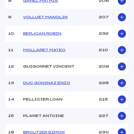
8
GAREL MATHIS
206
9
VOLLUET MANOLIN
207
10
BERJOAN ROBIN
232
11
MOLLARET MATEO
210
12
GUIGONNET VINCENT
208
13
DUC GONINAZ ENZO
228
14
PELLICIER LOAN
215
15
PLANET ANTOINE
227
16
BROUTIER SIMON
230