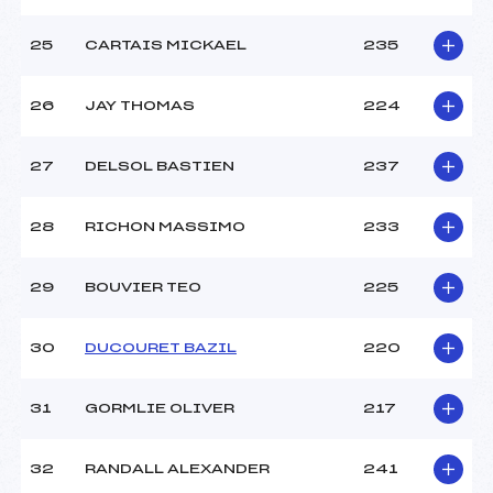
25
CARTAIS MICKAEL
235
26
JAY THOMAS
224
27
DELSOL BASTIEN
237
28
RICHON MASSIMO
233
29
BOUVIER TEO
225
30
DUCOURET BAZIL
220
31
GORMLIE OLIVER
217
32
RANDALL ALEXANDER
241