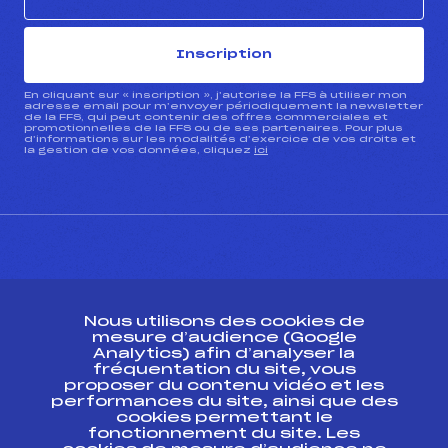
Inscription
En cliquant sur « inscription », j’autorise la FFS à utiliser mon
adresse email pour m’envoyer périodiquement la newsletter
de la FFS, qui peut contenir des offres commerciales et
promotionnelles de la FFS ou de ses partenaires. Pour plus
d’informations sur les modalités d’exercice de vos droits et
la gestion de vos données, cliquez
ici
CONTACT
Nous utilisons des cookies de
ESPACE PRESSE
mesure d’audience (Google
Analytics) afin d’analyser la
fréquentation du site, vous
Ressources
proposer du contenu vidéo et les
performances du site, ainsi que des
Pass’Neige
cookies permettant le
Projet sportif fédéral
fonctionnement du site. Les