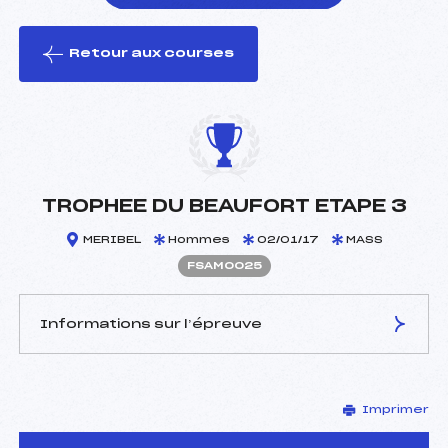
Retour aux courses
foi(s) le ski
TROPHEE DU BEAUFORT ETAPE 3
MERIBEL
Hommes
02/01/17
MASS
FSAM0025
Informations sur l’épreuve
JURY DE COMPÉTITION
Imprimer
Délégué Technique :
ROUSTAIN JEAN PAUL
(SA)