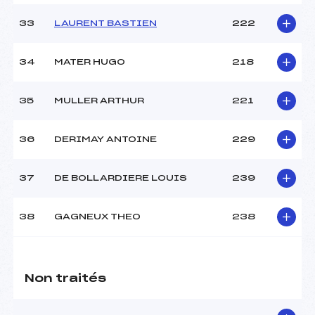
33
LAURENT BASTIEN
222
34
MATER HUGO
218
35
MULLER ARTHUR
221
36
DERIMAY ANTOINE
229
37
DE BOLLARDIERE LOUIS
239
38
GAGNEUX THEO
238
Non traités