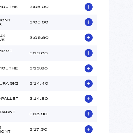
 MOUTHE
3:05.00
MONT
3:05.60
R
UX
3:06.60
VE
MP MT
3:13.60
 MOUTHE
3:13.80
URA SKI
3:14.40
-PALLET
3:14.80
FRASNE
3:15.80
S
3:17.30
MONT