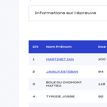
Informations sur l’épreuve
JURY DE COMPÉTITION
Délégué Technique :
D.T Adjoint :
Dir. Epreuve :
Clt
Nom Prénom
Dos
1
MARTINET IAN
100
2
JAVAUX ESTEBAN
94
BOLE DU CHOMONT
Pénalité appliquée :
3
118
MATTEO
Coefficient :
Catégorie :
4
TYRODE JOSSE
92
Style :