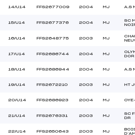
14/U14
FFS2677009
2004
MJ
A.S
SC 
15/U14
FFS2677376
2004
MJ
NOI
CHA
16/U14
FFS2648775
2003
MJ
NEU
OLY
17/U14
FFS2686744
2004
MJ
DOR
18/U14
FFS2686944
2004
MJ
A.S
19/U14
FFS2672210
2003
MJ
HT J
20/U14
FFS2686923
2004
MJ
OYE
SC 
21/U14
FFS2676331
2003
MJ
DR
BOI
22/U14
FFS2650643
2003
MJ
D’A