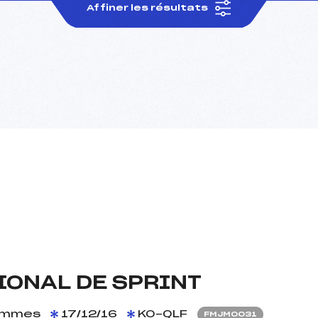
Affiner les résultats
ONAL DE SPRINT
mmes
17/12/16
KO-QLF
FMJM0031