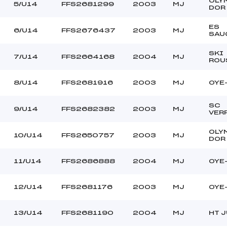
OLY
5/U14
FFS2681299
2003
MJ
DOR
ES
6/U14
FFS2676437
2003
MJ
SAU
SKI
7/U14
FFS2664168
2004
MJ
ROU
8/U14
FFS2681916
2003
MJ
OYE
SC
9/U14
FFS2682382
2003
MJ
VER
OLY
10/U14
FFS2650757
2003
MJ
DOR
11/U14
FFS2686888
2004
MJ
OYE
12/U14
FFS2681176
2003
MJ
OYE
13/U14
FFS2681190
2004
MJ
HT J