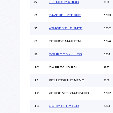
5
HEINIS MARCO
99
6
BAVEREL PIERRE
119
7
VINCENT LENNIE
105
8
BERROT MARTIN
114
9
BOURGON JULES
101
10
CARREAUD PAUL
97
11
PELLEGRINI NINO
93
12
VERDENET GASPARD
112
13
SCHMITT MILO
111