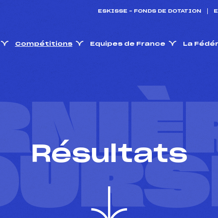
ESKISSE – FONDS DE DOTATION
E
Compétitions
Equipes de France
La Fédé
RNIÈ
Résultats
OURS