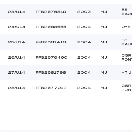
ES
23/U14
FFS2676810
2003
MJ
SAU
24/U14
FFS2688655
2004
MJ
OYE
ES
25/U14
FFS2681413
2004
MJ
SAU
CSR
26/U14
FFS2676460
2004
MJ
PON
27/U14
FFS2681798
2004
MJ
HT J
CSR
28/U14
FFS2677012
2004
MJ
PON