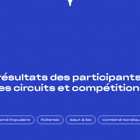
résultats des participants
es circuits et compétition
Fond Populaire
Rollerski
Saut à Ski
Combiné Nordiq