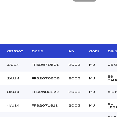
CARACTÉRISTIQU
DREZET DANIEL ()
Piste :
–
Distance :
ARDIET NICOLAS (MJ)
Point Haut :
Clt/Cat
Code
An
Com
Clu
Point Bas :
Montée Tot. :
1/U14
FFS2670501
2003
MJ
US 
Montée Max. :
Homologation :
ES
2/U14
FFS2676808
2003
MJ
SAU
–
3/U14
FFS2683262
2003
MJ
A.S
–
U14
SC
4/U14
FFS2671811
2003
MJ
LES
L