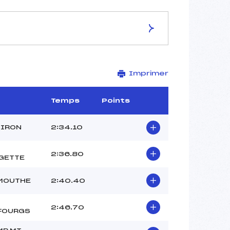
ES DE LA PISTE
Imprimer
Stade de la Côte Feuillée
1.1 km
–
b
Temps
Points
–
–
GIRON
2:34.10
–
–
2:36.80
GETTE
 MOUTHE
2:40.40
2:46.70
FOURGS