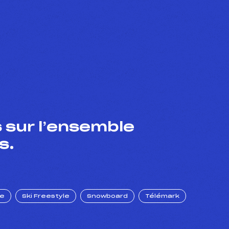
 sur l’ensemble
s.
ue
Ski Freestyle
Snowboard
Télémark