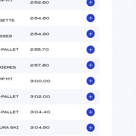
MP MT
2:52.60
2:54.60
GETTE
2:54.90
SSES
-PALLET
2:55.70
2:57.80
RIERES
MP MT
3:00.00
-PALLET
3:02.00
-PALLET
3:04.40
URA SKI
3:04.50