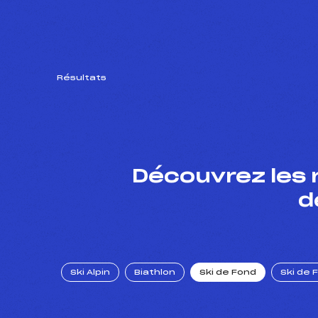
Résultats
Découvrez les 
d
Ski Alpin
Biathlon
Ski de Fond
Ski de 