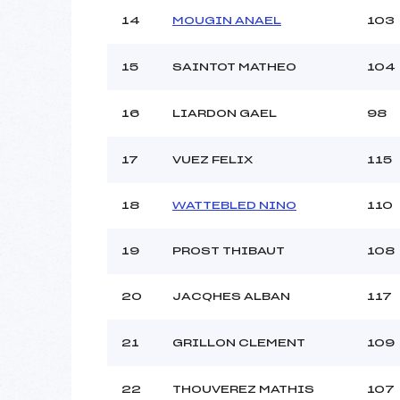
14
MOUGIN ANAEL
103
15
SAINTOT MATHEO
104
16
LIARDON GAEL
98
17
VUEZ FELIX
115
18
WATTEBLED NINO
110
19
PROST THIBAUT
108
20
JACQHES ALBAN
117
21
GRILLON CLEMENT
109
22
THOUVEREZ MATHIS
107