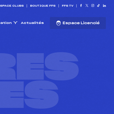
SPACE CLUBS
BOUTIQUE FFS
FFS TV
ration
Actualités
Espace Licencié
RES
ES