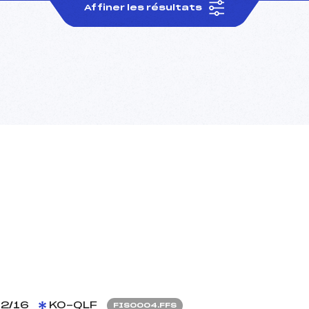
Affiner les résultats
2/16
KO-QLF
FIS0004.FFS