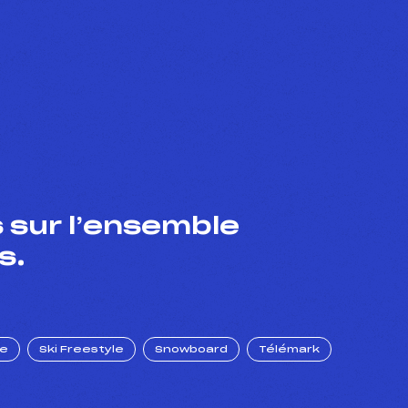
 sur l’ensemble
s.
ue
Ski Freestyle
Snowboard
Télémark