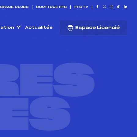
SPACE CLUBS
BOUTIQUE FFS
FFS TV
ration
Actualités
Espace Licencié
RES
ES