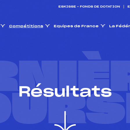
ESKISSE – FONDS DE DOTATION
E
Compétitions
Equipes de France
La Fédé
RNIÈ
Résultats
OURS