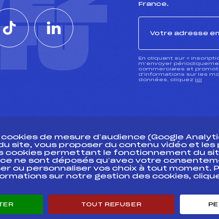
VEZ
France.
CTU
En cliquant sur « inscript
m’envoyer périodiquement
commerciales et promotio
d’informations sur les mo
données, cliquez
ici
s cookies de mesure d’audience (Google Analytic
 du site, vous proposer du contenu vidéo et le
des cookies permettant le fonctionnement du sit
essources
ce ne sont déposés qu’avec votre consentem
Pass’Neige
Pôle vie de l’
er ou personnaliser vos choix à tout moment. P
formations sur notre gestion des cookies, cliq
Projet sportif fédéral
Enseignemen
Projet de performance fédéral
Informatiqu
Antidopage
Circuits
TER
TOUT REFUSER
PE
Pôle Développement, Formation, Suivi
Carrières
Scientifique