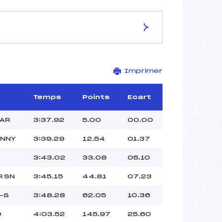
ES DE LA PISTE
Imprimer
LILLEHAMMER
1.6 km
–
Temps
Points
Ecart
–
–
LAR
3:37.92
5.00
00.00
–
ANNY
3:39.29
12.54
01.37
–
3:43.02
33.08
05.10
 SN
3:45.15
44.81
07.23
-S
3:48.28
62.05
10.36
D
4:03.52
145.97
25.60