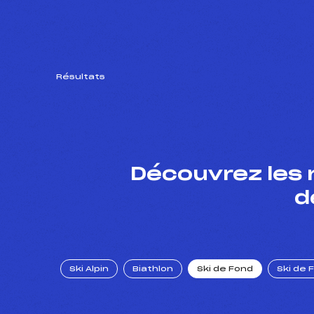
Résultats
Découvrez les 
d
Ski Alpin
Biathlon
Ski de Fond
Ski de 