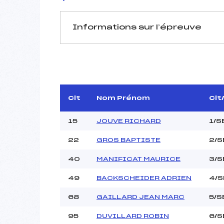
Informations sur l’épreuve
JURY DE COMPÉTITION
Délégué Technique :
D.T Adjoint :
Dir. Epreuve :
Clt
Nom Prénom
Clt
15
JOUVE RICHARD
1/S
22
GROS BAPTISTE
2/S
40
MANIFICAT MAURICE
3/S
Pénalité appliquée :
49
BACKSCHEIDER ADRIEN
4/S
Coefficient :
68
GAILLARD JEAN MARC
5/S
Catégorie :
Style :
95
DUVILLARD ROBIN
6/S