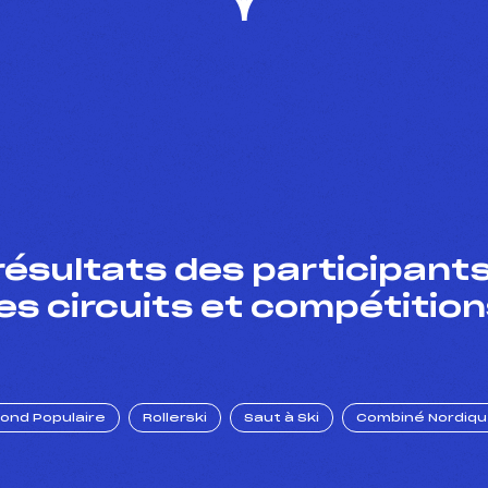
résultats des participants
es circuits et compétition
Fond Populaire
Rollerski
Saut à Ski
Combiné Nordiq