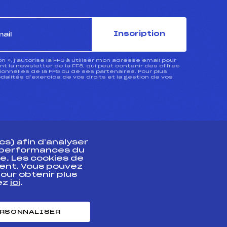
Inscription
ion », j’autorise la FFS à utiliser mon adresse email pour
 la newsletter de la FFS, qui peut contenir des offres
nnelles de la FFS ou de ses partenaires. Pour plus
dalités d’exercice de vos droits et la gestion de vos
s) afin d’analyser
s performances du
e. Les cookies de
ent. Vous pouvez
athlète
our obtenir plus
uez
ici
.
t professionnel
e et chronométrage
RSONNALISER