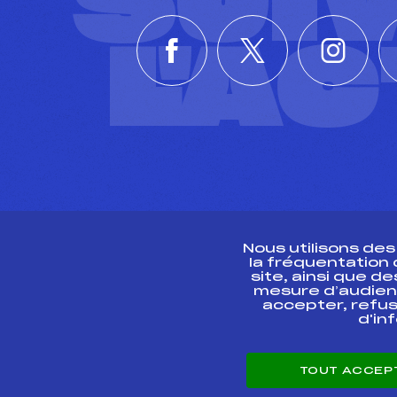
SUI
L'A
Nous utilisons de
la fréquentation
site, ainsi que 
R
mesure d’audien
accepter, refus
d'in
CONTACT
TOUT ACCEP
ESPACE PRESSE