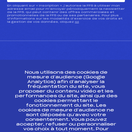
En cliquant sur « inscription », j’autorise la FFS à utiliser mon
adresse email pour m’envoyer périodiquement la newsletter
de la FFS, qui peut contenir des offres commerciales et
promotionnelles de la FFS ou de ses partenaires. Pour plus
d’informations sur les modalités d’exercice de vos droits et
la gestion de vos données, cliquez
ici
CONTACT
Nous utilisons des cookies de
ESPACE PRESSE
mesure d’audience (Google
Analytics) afin d’analyser la
fréquentation du site, vous
Ressources
proposer du contenu vidéo et les
performances du site, ainsi que des
Pass’Neige
cookies permettant le
Projet sportif fédéral
fonctionnement du site. Les
cookies de mesure d’audience ne
Projet de performance fédéral
sont déposés qu’avec votre
Antidopage
consentement. Vous pouvez
Pôle Développement, Formation, Suivi
accepter, refuser ou personnaliser
Scientifique
vos choix à tout moment. Pour