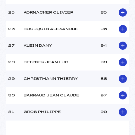
25
KORNACKER OLIVIER
85
26
BOURQUIN ALEXANDRE
96
27
KLEIN DANY
94
28
BITZNER JEAN LUC
98
29
CHRISTMANN THIERRY
88
30
BARRAUD JEAN CLAUDE
97
31
GROS PHILIPPE
99