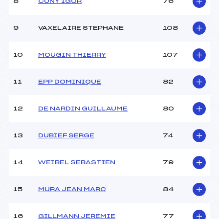
8
CUNY IGOR
76
9
VAXELAIRE STEPHANE
108
10
MOUGIN THIERRY
107
11
EPP DOMINIQUE
82
12
DE NARDIN GUILLAUME
80
13
DUBIEF SERGE
74
14
WEIBEL SEBASTIEN
79
15
MURA JEAN MARC
84
16
GILLMANN JEREMIE
77