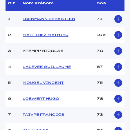
Dir. Epreuve :
ISENMANN JEAN CLAUDE
Clt
Nom Prénom
Dos
(MV)
1
ISENMANN SEBASTIEN
71
CARACTÉRISTIQUES DE LA PISTE
2
MARTINEZ MATHIEU
106
Piste :
MYRTILLES
Distance :
15 km
Point Haut :
1093 m
3
KREMPP NICOLAS
70
Point Bas :
1024 m
Montée Tot. :
202 m
4
LALEVEE GUILLAUME
87
Montée Max. :
25 m
Homologation :
–
5
MOUGEL VINCENT
75
Pénalité appliquée :
31.1200
6
LOEWERT HUGO
78
Coefficient :
600
Catégorie :
SEN
7
FAIVRE FRANCOIS
73
Style :
L