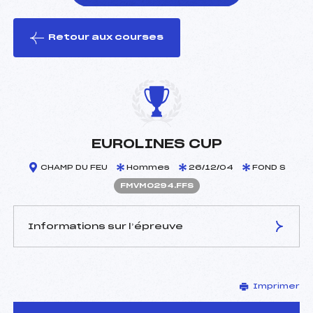
Retour aux courses
foi(s) le ski
EUROLINES CUP
CHAMP DU FEU
Hommes
26/12/04
FOND S
FMVM0294.FFS
Informations sur l’épreuve
JURY DE COMPÉTITION
Imprimer
Délégué Technique :
KRUMEICH LEON (MV)
D.T Adjoint :
–