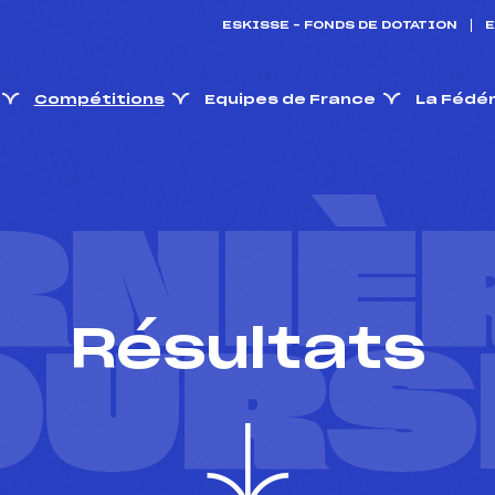
ESKISSE – FONDS DE DOTATION
E
Compétitions
Equipes de France
La Fédé
RNIÈ
Résultats
OURS