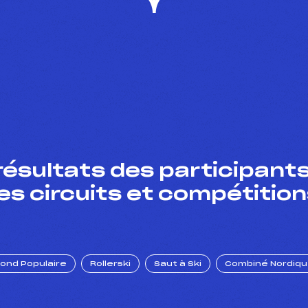
résultats des participants
es circuits et compétition
Fond Populaire
Rollerski
Saut à Ski
Combiné Nordiq