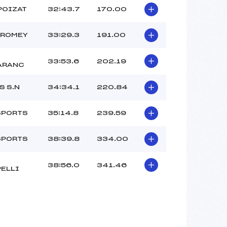
POIZAT
32:43.7
170.00
LROMEY
33:29.3
191.00
33:53.6
202.19
ARANC
S S.N
34:34.1
220.84
SPORTS
35:14.8
239.59
SPORTS
38:39.8
334.00
38:56.0
341.46
ELLI