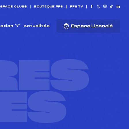
SPACE CLUBS
BOUTIQUE FFS
FFS TV
ration
Actualités
Espace Licencié
RES
ES