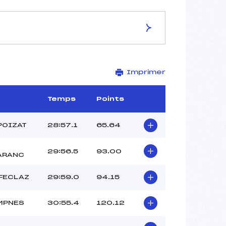
ES DE LA PISTE
Imprimer
LES PLANS D'HOTONNES
10 km
–
Temps
Points
–
–
POIZAT
28:57.1
65.64
–
2016-5-2-IBU
29:56.5
93.00
ARANC
 FECLAZ
29:59.0
94.15
MPNES
30:55.4
120.12