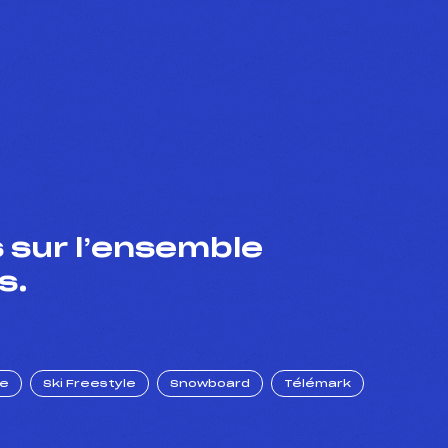
 sur l’ensemble
s.
ue
Ski Freestyle
Snowboard
Télémark