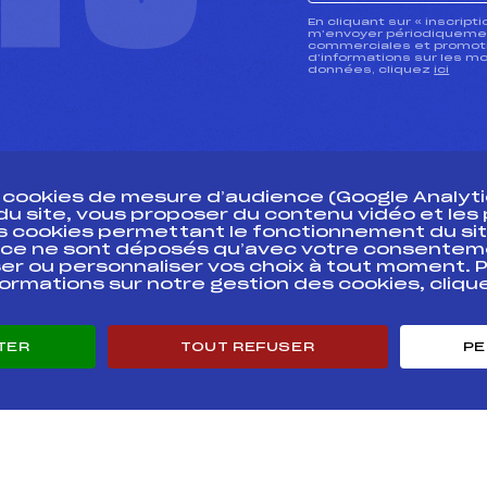
CTU
En cliquant sur « inscript
m’envoyer périodiquement
commerciales et promotio
d’informations sur les mo
données, cliquez
ici
s cookies de mesure d’audience (Google Analytic
 du site, vous proposer du contenu vidéo et le
des cookies permettant le fonctionnement du sit
essources
ce ne sont déposés qu’avec votre consentem
Pass’Neige
Pôle vie de l’
er ou personnaliser vos choix à tout moment. P
formations sur notre gestion des cookies, cliq
Projet sportif fédéral
Enseignemen
Projet de performance fédéral
Informatiqu
Antidopage
Circuits
TER
TOUT REFUSER
PE
Pôle Développement, Formation, Suivi
Carrières
Scientifique
Développeme
Listes ministérielles
mentales