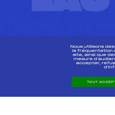
L'A
Nous utilisons de
la fréquentation
site, ainsi que 
R
mesure d’audien
accepter, refus
d'in
CONTACT
TOUT ACCEP
ESPACE PRESSE