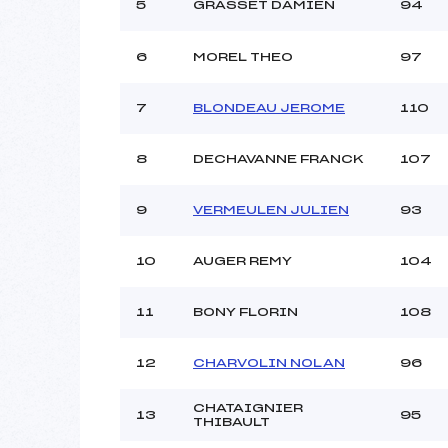
5
GRASSET DAMIEN
94
6
MOREL THEO
97
7
BLONDEAU JEROME
110
8
DECHAVANNE FRANCK
107
9
VERMEULEN JULIEN
93
10
AUGER REMY
104
11
BONY FLORIN
108
12
CHARVOLIN NOLAN
96
CHATAIGNIER
13
95
THIBAULT