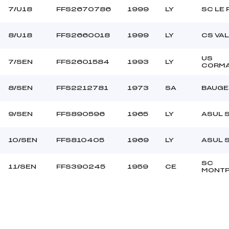
7/U18
FFS2670786
1999
LY
SC LE 
8/U18
FFS2660018
1999
LY
CS VA
US
7/SEN
FFS2601584
1993
LY
CORM
8/SEN
FFS2212781
1973
SA
BAUGE
9/SEN
FFS890596
1965
LY
ASUL 
10/SEN
FFS810405
1969
LY
ASUL 
SC
11/SEN
FFS390245
1959
CE
MONTP