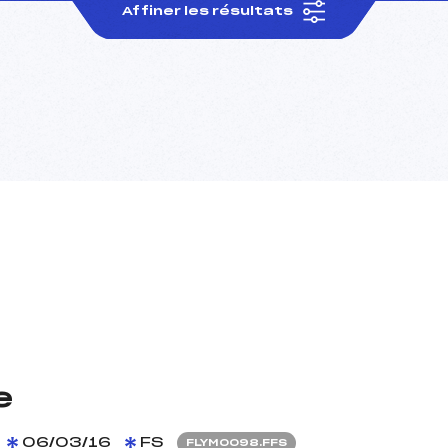
Affiner les résultats
e
06/03/16
FS
FLYM0098.FFS