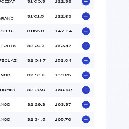
POIZAT
31:00.3
122.38
31:01.5
122.93
ARANC
ISIES
31:55.8
147.94
SPORTS
32:01.3
150.47
 FECLAZ
32:04.7
152.04
ENOD
32:18.2
158.25
LROMEY
32:22.9
160.42
ENOD
32:29.3
163.37
ENOD
32:34.5
165.76