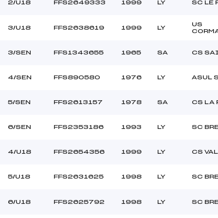
2/U18
FFS2649333
1999
LY
SC LE 
US
3/U18
FFS2638619
1999
LY
CORM
3/SEN
FFS1343655
1965
SA
CS SA
4/SEN
FFS890580
1976
LY
ASUL 
5/SEN
FFS2613157
1978
SA
CS LA
6/SEN
FFS2353186
1993
LY
SC BR
4/U18
FFS2654356
1999
LY
CS VA
5/U18
FFS2631625
1998
LY
SC BR
6/U18
FFS2625792
1998
LY
SC BR