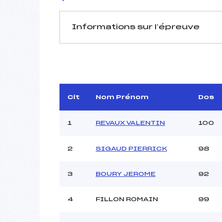
Informations sur l’épreuve
JURY DE COMPÉTITION
Délégué Technique :
D.T Adjoint :
Dir. Epreuve :
CA
Clt
Nom Prénom
Dos
1
REVAUX VALENTIN
100
2
SIGAUD PIERRICK
98
Pénalité appliquée :
3
BOURY JEROME
92
Coefficient :
Catégorie :
4
FILLON ROMAIN
99
Style :