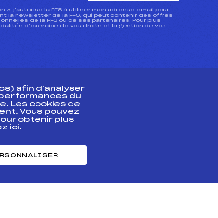
ion », j’autorise la FFS à utiliser mon adresse email pour
 la newsletter de la FFS, qui peut contenir des offres
nnelles de la FFS ou de ses partenaires. Pour plus
dalités d’exercice de vos droits et la gestion de vos
s) afin d’analyser
s performances du
e. Les cookies de
ent. Vous pouvez
athlète
our obtenir plus
uez
ici
.
t professionnel
e et chronométrage
RSONNALISER
nt des habiletés