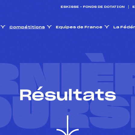
ESKISSE – FONDS DE DOTATION
E
Compétitions
Equipes de France
La Fédé
RNIÈ
Résultats
OURS