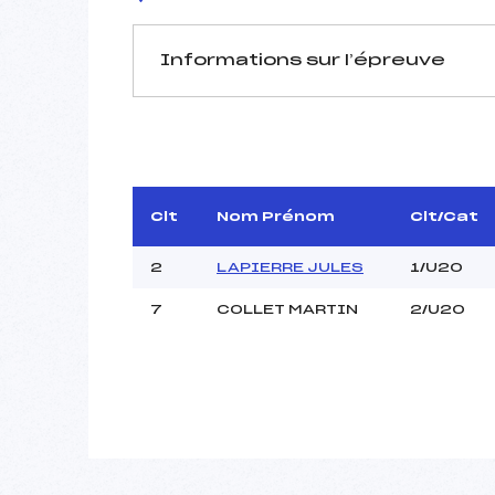
Informations sur l’épreuve
JURY DE COMPÉTITION
Délégué Technique :
D.T Adjoint :
Dir. Epreuve :
Clt
Nom Prénom
Clt/Cat
2
LAPIERRE JULES
1/U20
7
COLLET MARTIN
2/U20
Pénalité appliquée :
Coefficient :
Catégorie :
Style :