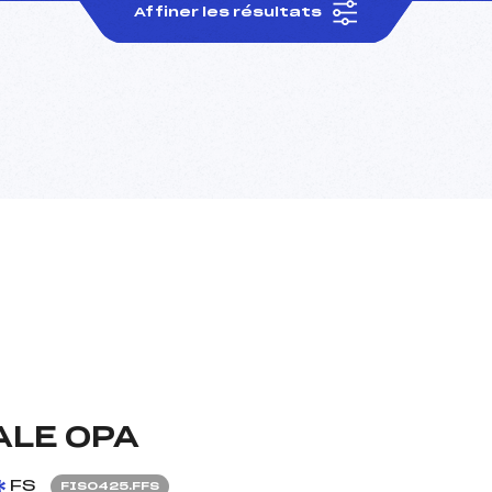
Affiner les résultats
ALE OPA
FS
FIS0425.FFS