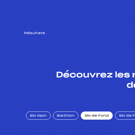
Résultats
Découvrez les 
d
Ski Alpin
Biathlon
Ski de Fond
Ski de 