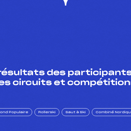
résultats des participants
es circuits et compétition
Fond Populaire
Rollerski
Saut à Ski
Combiné Nordiq