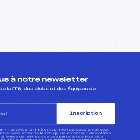
s à notre newsletter
de la FFS, des clubs et des Équipes de
Inscription
ion », j’autorise la FFS à utiliser mon adresse email pour
 la newsletter de la FFS, qui peut contenir des offres
nnelles de la FFS ou de ses partenaires. Pour plus