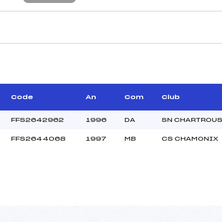
CARACTÉRISTIQU
–
Piste :
–
Distance :
–
Point Haut :
Code
An
Com
Club
Point Bas :
Montée Tot. :
FFS2642962
1996
DA
SN CHARTROU
Montée Max. :
FFS2644068
1997
MB
CS CHAMONIX
Homologation :
35.0000
–
U20
C