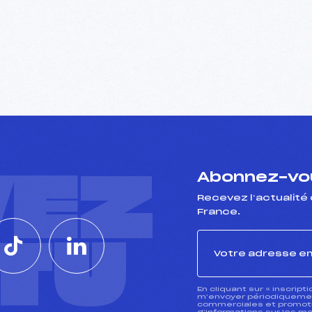
VEZ
Abonnez-vou
Recevez l’actualité 
France.
CTU
En cliquant sur « inscript
m’envoyer périodiquement
commerciales et promotio