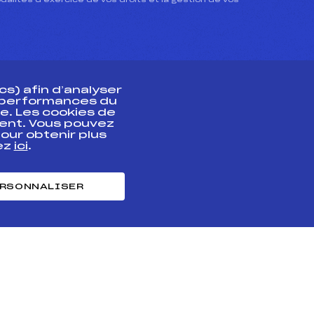
dalités d’exercice de vos droits et la gestion de vos
s) afin d’analyser
s performances du
e. Les cookies de
ent. Vous pouvez
athlète
our obtenir plus
uez
ici
.
t professionnel
e et chronométrage
RSONNALISER
nt des habiletés
ntialité
Cookies