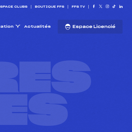
SPACE CLUBS
BOUTIQUE FFS
FFS TV
ration
Actualités
Espace Licencié
RES
ES