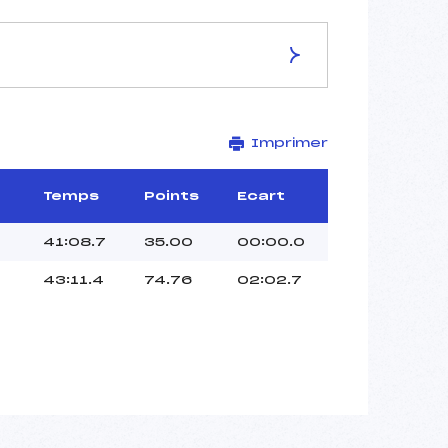
ES DE LA PISTE
Imprimer
ARBER
15 km
–
Temps
Points
Ecart
–
–
S
41:08.7
35.00
00:00.0
–
43:11.4
74.76
02:02.7
–