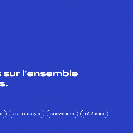
 sur l’ensemble
s.
ue
Ski Freestyle
Snowboard
Télémark