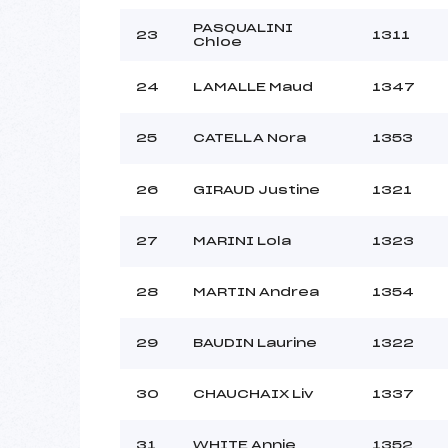
PASQUALINI
23
1311
Chloe
24
LAMALLE Maud
1347
25
CATELLA Nora
1353
26
GIRAUD Justine
1321
27
MARINI Lola
1323
28
MARTIN Andrea
1354
29
BAUDIN Laurine
1322
30
CHAUCHAIX Liv
1337
31
WHITE Annie
1352