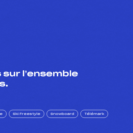
 sur l’ensemble
s.
ue
Ski Freestyle
Snowboard
Télémark