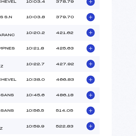
CHEVEL
10:03.4
378.79
S S.N
10:03.8
379.70
10:20.2
421.62
ARANC
MPNES
10:21.8
425.63
10:22.7
427.92
AZ
CHEVEL
10:38.0
466.83
SSANS
10:45.6
486.18
SSANS
10:56.5
514.05
10:59.9
522.83
Z