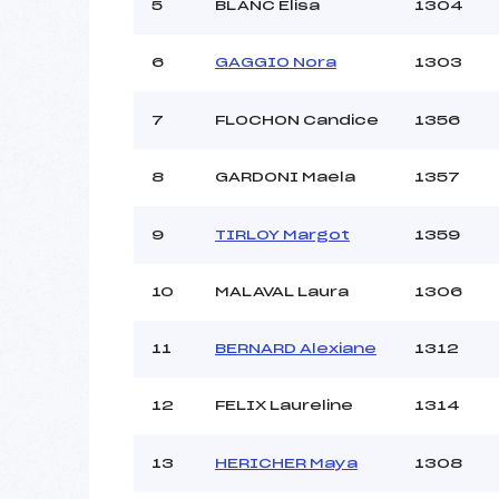
5
BLANC Elisa
1304
6
GAGGIO Nora
1303
7
FLOCHON Candice
1356
8
GARDONI Maela
1357
9
TIRLOY Margot
1359
10
MALAVAL Laura
1306
11
BERNARD Alexiane
1312
12
FELIX Laureline
1314
13
HERICHER Maya
1308