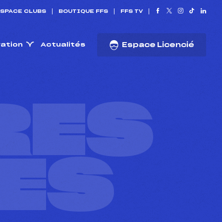
SPACE CLUBS
BOUTIQUE FFS
FFS TV
ration
Actualités
Espace Licencié
RES
ES