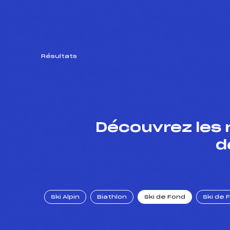
Résultats
Découvrez les 
d
Ski Alpin
Biathlon
Ski de Fond
Ski de 