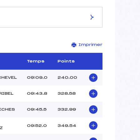
ES DE LA PISTE
Imprimer
DOMAINE NORDIQUE
OLYMPIQUE DES
3 km
Temps
Points
–
–
CHEVEL
09:09.0
240.00
–
–
RIBEL
09:43.8
328.58
2012-26-1
ECHES
09:45.5
332.99
09:52.0
349.54
Z