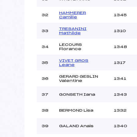
HAMMERER
32
1345
Camille
TRESANINI
33
1310
Mathilde
LECOURS
34
1348
Florance
VIVET GROS
35
1317
Leane
GERARD GESLIN
36
1341
Valentine
37
GONSETH Iana
1343
38
BERMOND Lisa
1332
39
GALAND Anais
1340