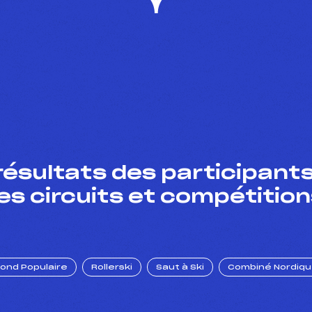
résultats des participants
es circuits et compétition
Fond Populaire
Rollerski
Saut à Ski
Combiné Nordiq