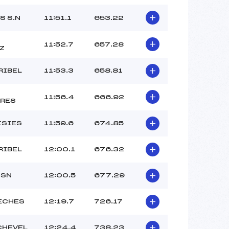
S S.N
11:51.1
653.22
11:52.7
657.28
Z
RIBEL
11:53.3
658.81
11:56.4
666.92
RES
ISIES
11:59.6
674.85
RIBEL
12:00.1
676.32
 SN
12:00.5
677.29
ECHES
12:19.7
726.17
CHEVEL
12:24.4
738.23