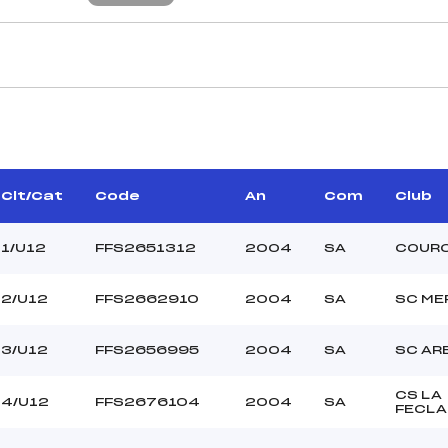
CARACTÉRISTIQU
USSAUD SAMUEL (AP)
Piste :
–
Distance :
GARCIA RUDY (SA)
Clt/Cat
Code
An
Com
Club
Point Haut :
Point Bas :
1/U12
FFS2651312
2004
SA
COUR
Montée Tot. :
Montée Max. :
2/U12
FFS2662910
2004
SA
SC ME
Homologation :
3/U12
FFS2656995
2004
SA
SC AR
240.0000
1400
CS LA
4/U12
FFS2676104
2004
SA
FECLA
U12
L