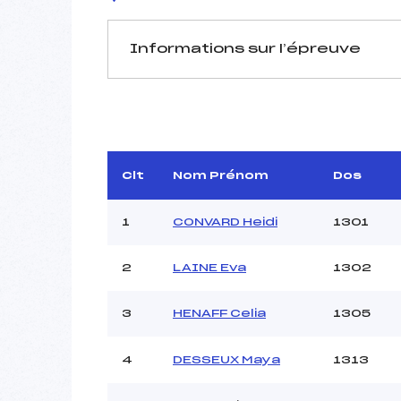
Informations sur l’épreuve
JURY DE COMPÉTITION
Délégué Technique :
JA
D.T Adjoint :
Dir. Epreuve :
Clt
Nom Prénom
Dos
1
CONVARD Heidi
1301
2
LAINE Eva
1302
3
HENAFF Celia
1305
Pénalité appliquée :
Coefficient :
4
DESSEUX Maya
1313
Catégorie :
Style :