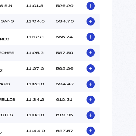
S S.N
11:01.3
526.29
SSANS
11:04.6
534.76
11:12.8
555.74
RES
ECHES
11:25.3
587.59
11:27.2
592.26
Z
VARD
11:28.0
594.47
RELLIS
11:34.2
610.31
ISIES
11:38.0
619.85
11:44.9
637.57
Z