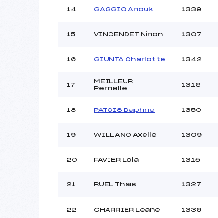
14
GAGGIO Anouk
1339
15
VINCENDET Ninon
1307
16
GIUNTA Charlotte
1342
MEILLEUR
17
1316
Pernelle
18
PATOIS Daphne
1350
19
WILLANO Axelle
1309
20
FAVIER Lola
1315
21
RUEL Thais
1327
22
CHARRIER Leane
1336