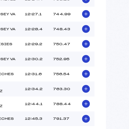
ISEY VA
12:27.1
744.99
ISEY VA
12:28.4
748.43
ISIES
12:29.2
750.47
ISEY VA
12:30.2
752.95
ECHES
12:31.6
756.54
12:34.2
763.30
Z
12:44.1
788.44
Z
ECHES
12:45.3
791.37