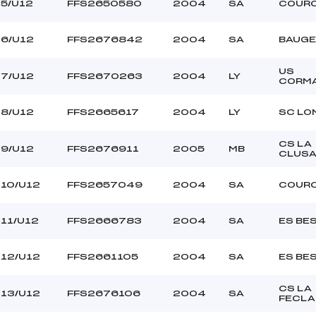
5/U12
FFS2650580
2004
SA
COUR
6/U12
FFS2676842
2004
SA
BAUGE
US
7/U12
FFS2670263
2004
LY
CORM
8/U12
FFS2665617
2004
LY
SC LO
CS LA
9/U12
FFS2676911
2005
MB
CLUS
10/U12
FFS2657049
2004
SA
COUR
11/U12
FFS2666783
2004
SA
ES BE
12/U12
FFS2661105
2004
SA
ES BE
CS LA
13/U12
FFS2676106
2004
SA
FECLA