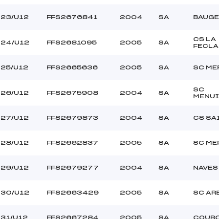
23/U12
FFS2676841
2004
SA
BAUGE
CS LA
24/U12
FFS2681095
2005
SA
FECLA
25/U12
FFS2665636
2005
SA
SC ME
SC
26/U12
FFS2675908
2004
SA
MENUI
27/U12
FFS2679873
2004
SA
CS SA
28/U12
FFS2662837
2005
SA
SC ME
29/U12
FFS2679277
2004
SA
NAVES
30/U12
FFS2663429
2005
SA
SC AR
31/U12
FFS2667284
2005
SA
COUR