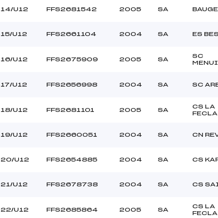
14/U12
FFS2681542
2005
SA
BAUGE
15/U12
FFS2661104
2004
SA
ES BE
SC
16/U12
FFS2675909
2005
SA
MENUI
17/U12
FFS2656998
2004
SA
SC AR
CS LA
18/U12
FFS2681101
2005
SA
FECLA
19/U12
FFS2660051
2004
SA
CN RE
20/U12
FFS2654885
2004
SA
CS KA
21/U12
FFS2678738
2004
SA
CS SA
CS LA
22/U12
FFS2685864
2005
SA
FECLA