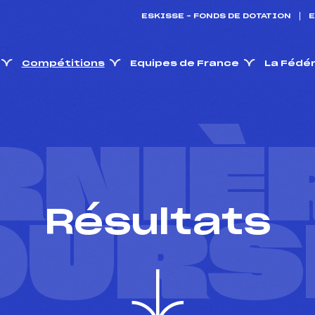
ESKISSE – FONDS DE DOTATION
E
Compétitions
Equipes de France
La Fédé
RNIÈ
Résultats
OURS