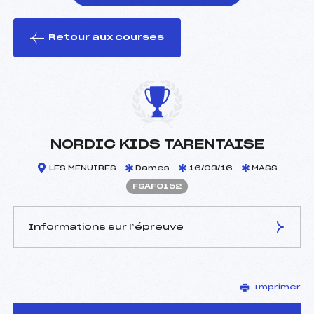
Retour aux courses
foi(s) le ski
NORDIC KIDS TARENTAISE
LES MENUIRES
Dames
16/03/16
MASS
FSAF0152
Informations sur l’épreuve
JURY DE COMPÉTITION
Imprimer
Délégué Technique :
PLAISANCE FABRICE (SA)
D.T Adjoint :
–