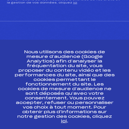
la gestion de vos données, cliquez
ici
CONTACT
Nous utilisons des cookies de
ESPACE PRESSE
mesure d’audience (Google
Analytics) afin d’analyser la
fréquentation du site, vous
Ressources
proposer du contenu vidéo et les
performances du site, ainsi que des
Pass’Neige
cookies permettant le
Projet sportif fédéral
fonctionnement du site. Les
cookies de mesure d’audience ne
Projet de performance fédéral
sont déposés qu’avec votre
Antidopage
consentement. Vous pouvez
Pôle Développement, Formation, Suivi
accepter, refuser ou personnaliser
Scientifique
vos choix à tout moment. Pour
Listes ministérielles
obtenir plus d'informations sur
notre gestion des cookies, cliquez
Pôle vie de l’athlète
ici
.
Enseignement professionnel