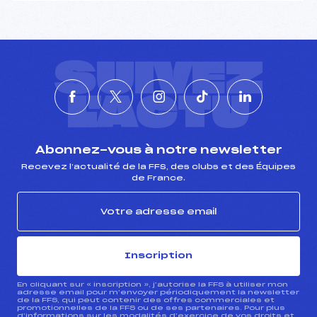
SUIVEZ
L'ACTU
Abonnez-vous à notre newsletter
Recevez l’actualité de la FFS, des clubs et des Équipes
de France.
Inscription
En cliquant sur « inscription », j’autorise la FFS à utiliser mon
adresse email pour m’envoyer périodiquement la newsletter
de la FFS, qui peut contenir des offres commerciales et
promotionnelles de la FFS ou de ses partenaires. Pour plus
d’informations sur les modalités d’exercice de vos droits et