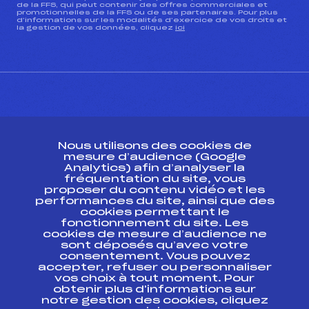
de la FFS, qui peut contenir des offres commerciales et
promotionnelles de la FFS ou de ses partenaires. Pour plus
d’informations sur les modalités d’exercice de vos droits et
la gestion de vos données, cliquez
ici
CONTACT
Nous utilisons des cookies de
ESPACE PRESSE
mesure d’audience (Google
Analytics) afin d’analyser la
fréquentation du site, vous
Ressources
proposer du contenu vidéo et les
performances du site, ainsi que des
Pass’Neige
cookies permettant le
Projet sportif fédéral
fonctionnement du site. Les
cookies de mesure d’audience ne
Projet de performance fédéral
sont déposés qu’avec votre
Antidopage
consentement. Vous pouvez
Pôle Développement, Formation, Suivi
accepter, refuser ou personnaliser
Scientifique
vos choix à tout moment. Pour
Listes ministérielles
obtenir plus d'informations sur
notre gestion des cookies, cliquez
Pôle vie de l’athlète