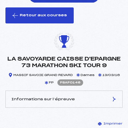
Retour aux courses
foi(s) le ski
LA SAVOYARDE CAISSE D'EPARGNE
73 MARATHON SKI TOUR 9
MASSIF SAVOIE GRAND REVARD
Dames
13/03/16
FP
FSAF0146
Informations sur l’épreuve
JURY DE COMPÉTITION
Imprimer
Délégué Technique :
DHEYRIAT FABIENNE ()