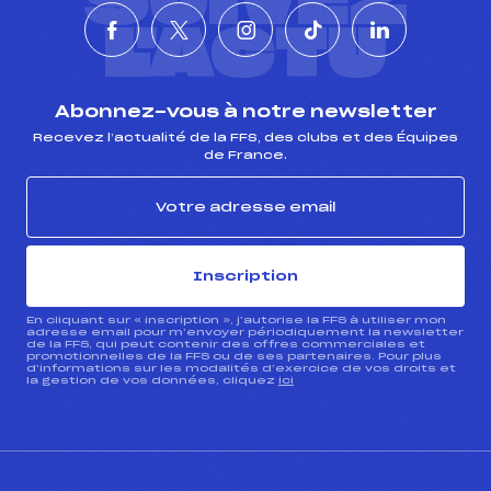
SUIVEZ
L'ACTU
Abonnez-vous à notre newsletter
Recevez l’actualité de la FFS, des clubs et des Équipes
de France.
Inscription
En cliquant sur « inscription », j’autorise la FFS à utiliser mon
adresse email pour m’envoyer périodiquement la newsletter
de la FFS, qui peut contenir des offres commerciales et
promotionnelles de la FFS ou de ses partenaires. Pour plus
d’informations sur les modalités d’exercice de vos droits et
la gestion de vos données, cliquez
ici