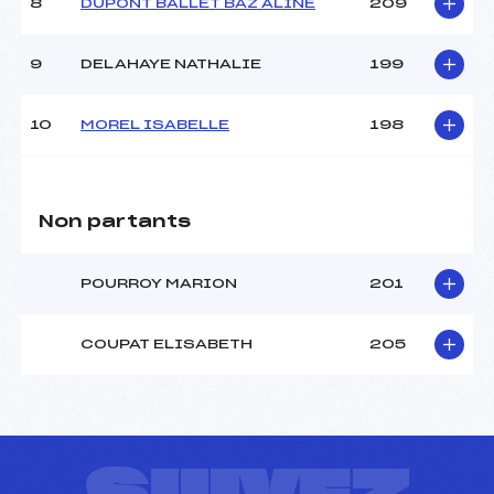
8
DUPONT BALLET BAZ ALINE
209
9
DELAHAYE NATHALIE
199
10
MOREL ISABELLE
198
Non partants
POURROY MARION
201
COUPAT ELISABETH
205