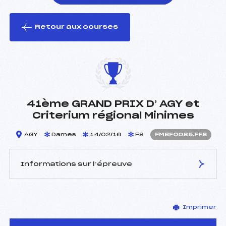
Retour aux courses
foi(s) le ski
41ème GRAND PRIX D’ AGY et
Criterium régional Minimes
AGY
Dames
14/02/16
FS
FMBF0085.FFS
Informations sur l’épreuve
JURY DE COMPÉTITION
Imprimer
Délégué Technique :
FORT Thomas (MB)
D.T Adjoint :
DESGRANGES JEAN