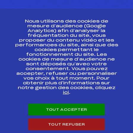
CONTACT
Nous utilisons des cookies de
ESPACE PRESSE
mesure d’audience (Google
Analytics) afin d’analyser la
fréquentation du site, vous
Ressources
proposer du contenu vidéo et les
performances du site, ainsi que des
Pass’Neige
cookies permettant le
Projet sportif fédéral
fonctionnement du site. Les
cookies de mesure d’audience ne
Projet de performance fédéral
sont déposés qu’avec votre
Antidopage
consentement. Vous pouvez
Pôle Développement, Formation, Suivi
accepter, refuser ou personnaliser
Scientifique
vos choix à tout moment. Pour
Listes ministérielles
obtenir plus d'informations sur
notre gestion des cookies, cliquez
Pôle vie de l’athlète
ici
.
Enseignement professionnel
Informatique et chronométrage
Circuits
TOUT ACCEPTER
Carrières
Développement des habiletés mentales
TOUT REFUSER