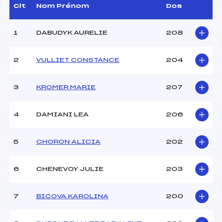
LOUIS (MB)
Clt
Nom Prénom
Dos
Dir. Epreuve :
PETIT MICHEL (MB)
1
DABUDYK AURELIE
208
CARACTÉRISTIQUES DE LA PISTE
2
VULLIET CONSTANCE
204
Piste :
AGY
Distance :
5 km
Point Haut :
1480 m
3
KROMER MARIE
207
Point Bas :
1380 m
Montée Tot. :
100 m
4
DAMIANI LEA
206
Montée Max. :
–
Homologation :
–
5
CHORON ALICIA
202
Pénalité appliquée :
8.2400
6
CHENEVOY JULIE
203
Coefficient :
–
Catégorie :
SEN
7
BICOVA KAROLINA
200
Style :
L