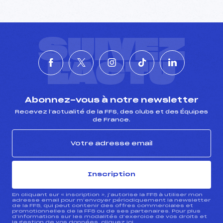
SUIVEZ
L'ACTU
Abonnez-vous à notre newsletter
Recevez l’actualité de la FFS, des clubs et des Équipes
de France.
Inscription
En cliquant sur « inscription », j’autorise la FFS à utiliser mon
adresse email pour m’envoyer périodiquement la newsletter
de la FFS, qui peut contenir des offres commerciales et
promotionnelles de la FFS ou de ses partenaires. Pour plus
d’informations sur les modalités d’exercice de vos droits et
la gestion de vos données, cliquez
ici