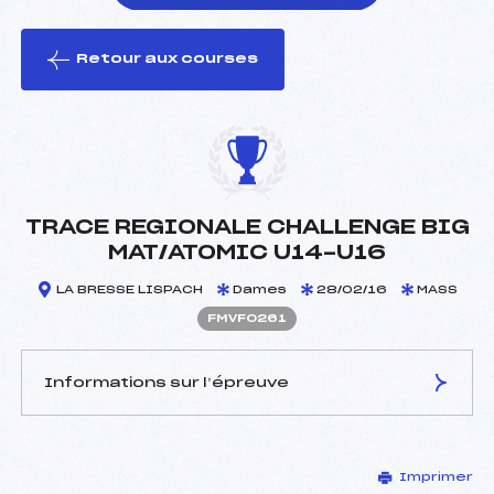
Retour aux courses
foi(s) le ski
TRACE REGIONALE CHALLENGE BIG
MAT/ATOMIC U14-U16
LA BRESSE LISPACH
Dames
28/02/16
MASS
FMVF0261
Informations sur l’épreuve
JURY DE COMPÉTITION
Imprimer
Délégué Technique :
PHILIPPE ALAIN (MV)