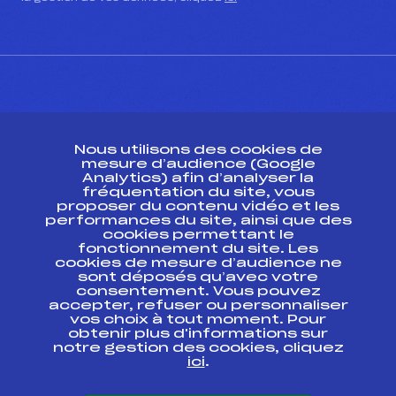
CONTACT
Nous utilisons des cookies de
ESPACE PRESSE
mesure d’audience (Google
Analytics) afin d’analyser la
fréquentation du site, vous
Ressources
proposer du contenu vidéo et les
performances du site, ainsi que des
Pass’Neige
cookies permettant le
Projet sportif fédéral
fonctionnement du site. Les
cookies de mesure d’audience ne
Projet de performance fédéral
sont déposés qu’avec votre
Antidopage
consentement. Vous pouvez
Pôle Développement, Formation, Suivi
accepter, refuser ou personnaliser
Scientifique
vos choix à tout moment. Pour
Listes ministérielles
obtenir plus d'informations sur
notre gestion des cookies, cliquez
Pôle vie de l’athlète
ici
.
Enseignement professionnel
Informatique et chronométrage