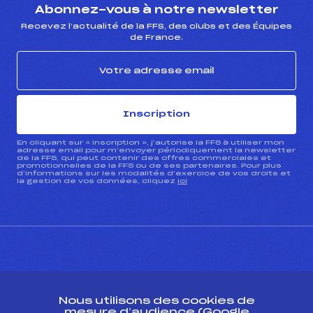
Abonnez-vous à notre newsletter
Recevez l’actualité de la FFS, des clubs et des Équipes
de France.
Inscription
En cliquant sur « inscription », j’autorise la FFS à utiliser mon
adresse email pour m’envoyer périodiquement la newsletter
de la FFS, qui peut contenir des offres commerciales et
promotionnelles de la FFS ou de ses partenaires. Pour plus
d’informations sur les modalités d’exercice de vos droits et
la gestion de vos données, cliquez
ici
CONTACT
Nous utilisons des cookies de
ESPACE PRESSE
mesure d’audience (Google