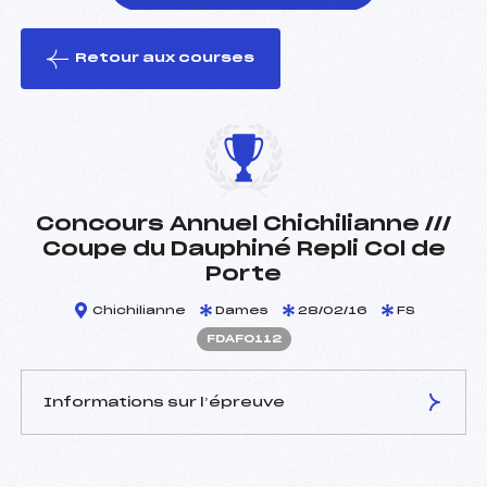
Retour aux courses
foi(s) le ski
Concours Annuel Chichilianne ///
Coupe du Dauphiné Repli Col de
Porte
Chichilianne
Dames
28/02/16
FS
FDAF0112
Informations sur l’épreuve
JURY DE COMPÉTITION