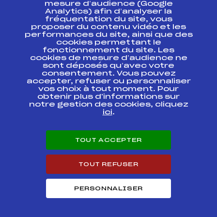
ESPACE PRESSE
mesure d’audience (Google
Analytics) afin d’analyser la
fréquentation du site, vous
Ressources
proposer du contenu vidéo et les
performances du site, ainsi que des
Pass’Neige
cookies permettant le
Projet sportif fédéral
fonctionnement du site. Les
cookies de mesure d’audience ne
Projet de performance fédéral
sont déposés qu’avec votre
Antidopage
consentement. Vous pouvez
Pôle Développement, Formation, Suivi
accepter, refuser ou personnaliser
Scientifique
vos choix à tout moment. Pour
Listes ministérielles
obtenir plus d'informations sur
notre gestion des cookies, cliquez
Pôle vie de l’athlète
ici
.
Enseignement professionnel
Informatique et chronométrage
Circuits
TOUT ACCEPTER
Carrières
Développement des habiletés mentales
TOUT REFUSER
PERSONNALISER
© 2026 Fédération Française de Ski
Mentions légales
Politique de
confidentialité
Cookies