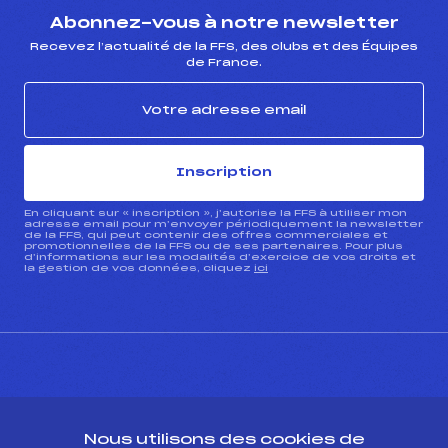
Abonnez-vous à notre newsletter
Recevez l’actualité de la FFS, des clubs et des Équipes
de France.
Inscription
En cliquant sur « inscription », j’autorise la FFS à utiliser mon
adresse email pour m’envoyer périodiquement la newsletter
de la FFS, qui peut contenir des offres commerciales et
promotionnelles de la FFS ou de ses partenaires. Pour plus
d’informations sur les modalités d’exercice de vos droits et
la gestion de vos données, cliquez
ici
CONTACT
Nous utilisons des cookies de