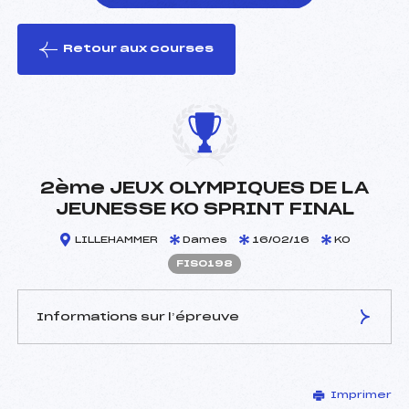
Retour aux courses
foi(s) le ski
2ème JEUX OLYMPIQUES DE LA
JEUNESSE KO SPRINT FINAL
LILLEHAMMER
Dames
16/02/16
KO
FIS0198
Informations sur l’épreuve
JURY DE COMPÉTITION
Imprimer
Délégué Technique :
–