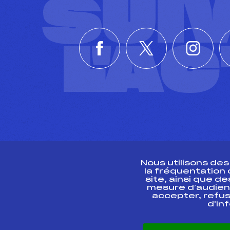
SUI
L'A
Nous utilisons de
la fréquentation
site, ainsi que 
R
mesure d’audien
accepter, refus
d'in
CONTACT