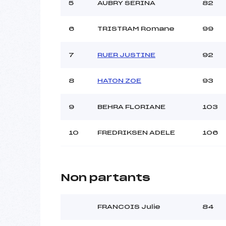
5
AUBRY SERINA
82
6
TRISTRAM Romane
99
7
RUER JUSTINE
92
8
HATON ZOE
93
9
BEHRA FLORIANE
103
10
FREDRIKSEN ADELE
106
Non partants
FRANCOIS Julie
84