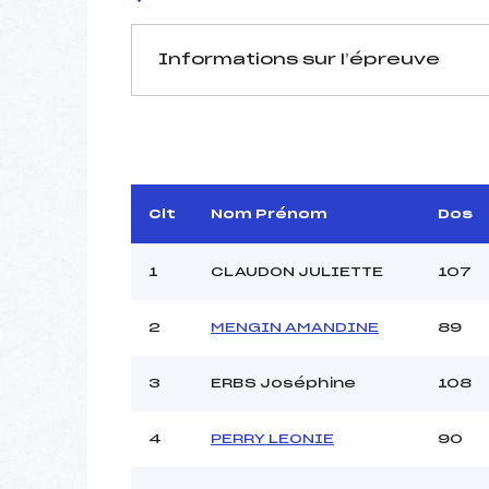
Informations sur l’épreuve
JURY DE COMPÉTITION
Délégué Technique :
D.T Adjoint :
Dir. Epreuve :
Clt
Nom Prénom
Dos
1
CLAUDON JULIETTE
107
2
MENGIN AMANDINE
89
Pénalité appliquée :
3
ERBS Joséphine
108
Coefficient :
Catégorie :
4
PERRY LEONIE
90
Style :