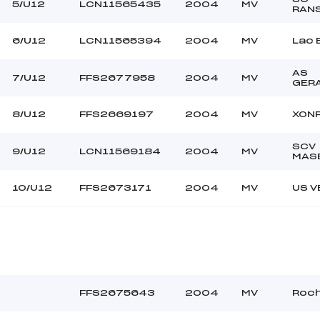
5/U12
LCN11565435
2004
MV
RAN
6/U12
LCN11565394
2004
MV
Lac 
AS
7/U12
FFS2677958
2004
MV
GER
8/U12
FFS2669197
2004
MV
XON
SCV
9/U12
LCN11569184
2004
MV
MAS
10/U12
FFS2673171
2004
MV
US 
FFS2675643
2004
MV
Roc