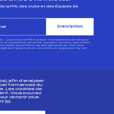
de la FFS, des clubs et des Équipes de
Inscription
ion », j’autorise la FFS à utiliser mon adresse email pour
 la newsletter de la FFS, qui peut contenir des offres
nnelles de la FFS ou de ses partenaires. Pour plus
dalités d’exercice de vos droits et la gestion de vos
s) afin d’analyser
s performances du
e. Les cookies de
ent. Vous pouvez
athlète
our obtenir plus
uez
ici
.
t professionnel
e et chronométrage