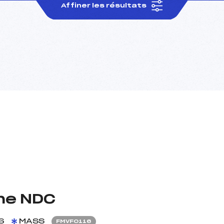
Affiner les résultats
me NDC
6
MASS
FMVF0116