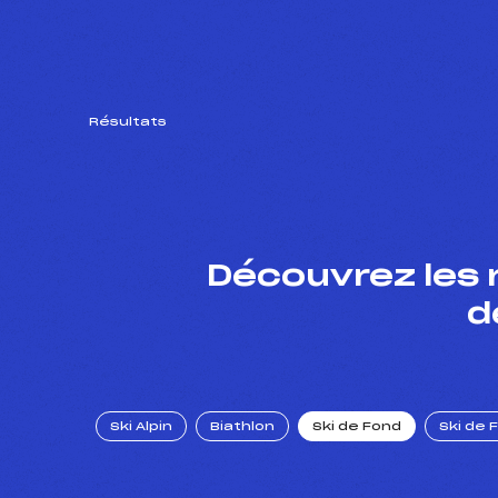
Résultats
Découvrez les 
d
Ski Alpin
Biathlon
Ski de Fond
Ski de 