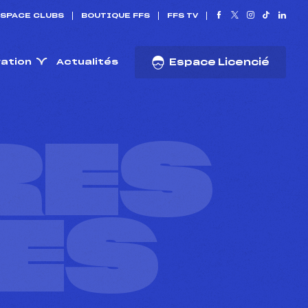
SPACE CLUBS
BOUTIQUE FFS
FFS TV
ration
Actualités
Espace Licencié
RES
ES