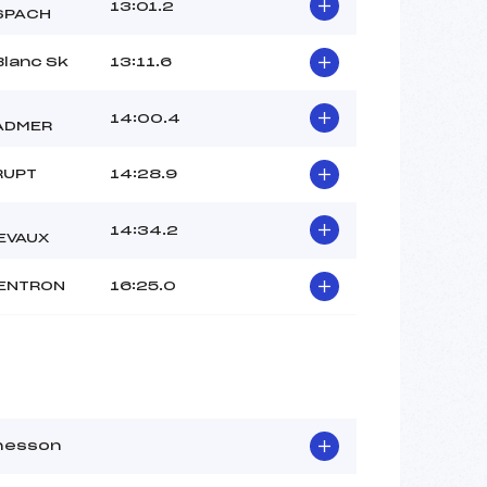
13:01.2
SPACH
Blanc Sk
13:11.6
14:00.4
ADMER
RUPT
14:28.9
14:34.2
EVAUX
VENTRON
16:25.0
hesson