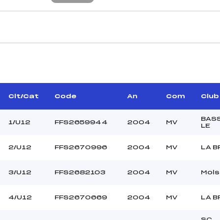
CARACTÉRISTIQU
POIROT ERIC (MV)
Piste :
–
Distance :
ARNOULD ERIC (MV)
Point Haut :
Clt/Cat
Code
An
Com
Club
Point Bas :
Montée Tot. :
BAS
1/U12
FFS2659944
2004
MV
LE
Montée Max. :
Homologation :
2/U12
FFS2670996
2004
MV
LA B
–
3/U12
FFS2682103
2004
MV
Mols
–
U12
4/U12
FFS2670669
2004
MV
LA B
C
SC