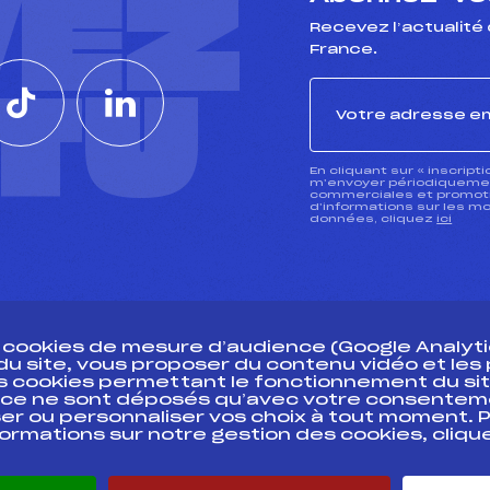
VEZ
Recevez l’actualité 
France.
CTU
En cliquant sur « inscript
m’envoyer périodiquement
commerciales et promotio
d’informations sur les mo
données, cliquez
ici
s cookies de mesure d’audience (Google Analytic
 du site, vous proposer du contenu vidéo et le
des cookies permettant le fonctionnement du sit
essources
ce ne sont déposés qu’avec votre consentem
Pass’Neige
Pôle vie de l’
er ou personnaliser vos choix à tout moment. P
formations sur notre gestion des cookies, cliq
Projet sportif fédéral
Enseignemen
Projet de performance fédéral
Informatiqu
Antidopage
Circuits