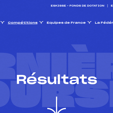
ESKISSE – FONDS DE DOTATION
E
Compétitions
Equipes de France
La Fédé
RNIÈ
Résultats
OURS