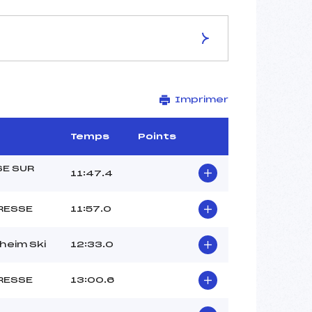
ES DE LA PISTE
Imprimer
NORDIC PARC
2.8 km
1185 m
Temps
Points
1167 m
64 m
SE SUR
11:47.4
13 m
2011-21-1
RESSE
11:57.0
heim Ski
12:33.0
RESSE
13:00.6