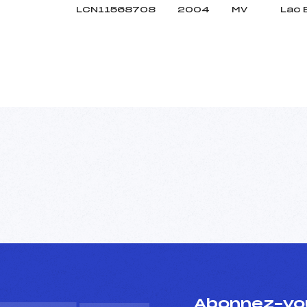
LCN11568708
2004
MV
Lac 
Abonnez-vou