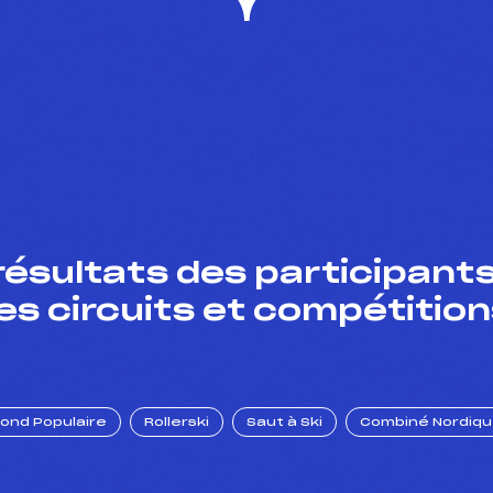
résultats des participants
es circuits et compétition
Fond Populaire
Rollerski
Saut à Ski
Combiné Nordiq