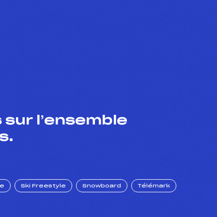
 sur l’ensemble
s.
ue
Ski Freestyle
Snowboard
Télémark