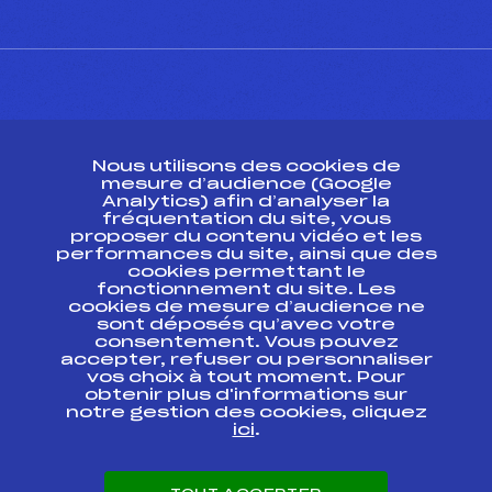
CONTACT
Nous utilisons des cookies de
ESPACE PRESSE
mesure d’audience (Google
Analytics) afin d’analyser la
fréquentation du site, vous
Ressources
proposer du contenu vidéo et les
performances du site, ainsi que des
Pass’Neige
cookies permettant le
Projet sportif fédéral
fonctionnement du site. Les
cookies de mesure d’audience ne
Projet de performance fédéral
sont déposés qu’avec votre
Antidopage
consentement. Vous pouvez
Pôle Développement, Formation, Suivi
accepter, refuser ou personnaliser
Scientifique
vos choix à tout moment. Pour
Listes ministérielles
obtenir plus d'informations sur
notre gestion des cookies, cliquez
Pôle vie de l’athlète
ici
.
Enseignement professionnel
Informatique et chronométrage
Circuits