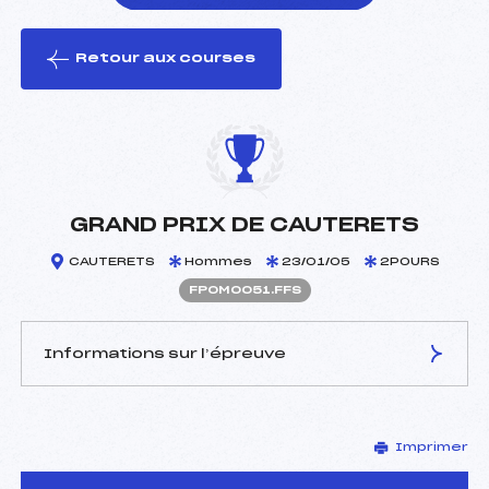
Retour aux courses
foi(s) le ski
GRAND PRIX DE CAUTERETS
CAUTERETS
Hommes
23/01/05
2POURS
FPOM0051.FFS
Informations sur l’épreuve
JURY DE COMPÉTITION
Imprimer
Délégué Technique :
LANNE EVELYNE (PO)
D.T Adjoint :
FARI PIERRE (PO)