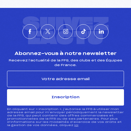
SUIVEZ
L'ACTU
Abonnez-vous à notre newsletter
Recevez l’actualité de la FFS, des clubs et des Équipes
de France.
Inscription
En cliquant sur « inscription », j’autorise la FFS à utiliser mon
adresse email pour m’envoyer périodiquement la newsletter
de la FFS, qui peut contenir des offres commerciales et
promotionnelles de la FFS ou de ses partenaires. Pour plus
d’informations sur les modalités d’exercice de vos droits et
la gestion de vos données, cliquez
ici