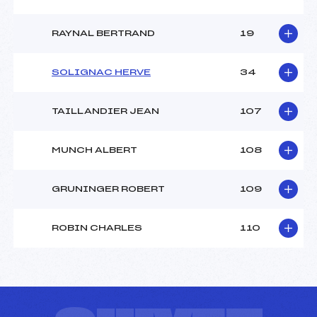
RAYNAL BERTRAND
19
SOLIGNAC HERVE
34
TAILLANDIER JEAN
107
MUNCH ALBERT
108
GRUNINGER ROBERT
109
ROBIN CHARLES
110