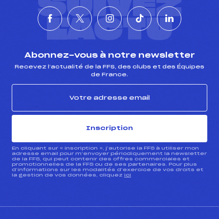
SUIVEZ
L'ACTU
Abonnez-vous à notre newsletter
Recevez l’actualité de la FFS, des clubs et des Équipes
de France.
Inscription
En cliquant sur « inscription », j’autorise la FFS à utiliser mon
adresse email pour m’envoyer périodiquement la newsletter
de la FFS, qui peut contenir des offres commerciales et
promotionnelles de la FFS ou de ses partenaires. Pour plus
d’informations sur les modalités d’exercice de vos droits et
la gestion de vos données, cliquez
ici