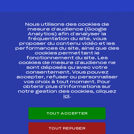
CONTACT
Nous utilisons des cookies de
ESPACE PRESSE
mesure d’audience (Google
Analytics) afin d’analyser la
fréquentation du site, vous
Ressources
proposer du contenu vidéo et les
performances du site, ainsi que des
Pass’Neige
cookies permettant le
Projet sportif fédéral
fonctionnement du site. Les
cookies de mesure d’audience ne
Projet de performance fédéral
sont déposés qu’avec votre
Antidopage
consentement. Vous pouvez
Pôle Développement, Formation, Suivi
accepter, refuser ou personnaliser
Scientifique
vos choix à tout moment. Pour
Listes ministérielles
obtenir plus d'informations sur
notre gestion des cookies, cliquez
Pôle vie de l’athlète
ici
.
Enseignement professionnel
Informatique et chronométrage
Circuits
TOUT ACCEPTER
Carrières
Développement des habiletés mentales
TOUT REFUSER