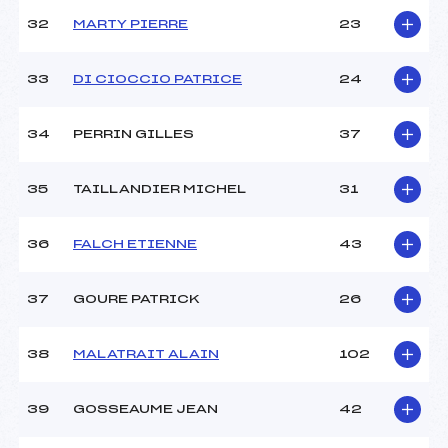
32
MARTY PIERRE
23
33
DI CIOCCIO PATRICE
24
34
PERRIN GILLES
37
35
TAILLANDIER MICHEL
31
36
FALCH ETIENNE
43
37
GOURE PATRICK
26
38
MALATRAIT ALAIN
102
39
GOSSEAUME JEAN
42