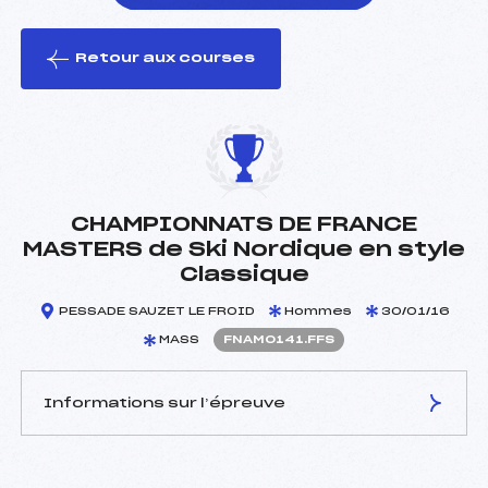
Retour aux courses
foi(s) le ski
CHAMPIONNATS DE FRANCE
MASTERS de Ski Nordique en style
Classique
PESSADE SAUZET LE FROID
Hommes
30/01/16
MASS
FNAM0141.FFS
Informations sur l’épreuve
JURY DE COMPÉTITION