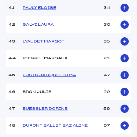
41
PAULY ELOISE
34
42
SALVI LAURA
30
43
LYAUDET MARGOT
35
44
PIERREL MARGAUX
21
45
LOUIS JACQUET KIMA
47
46
BRON JULIE
22
47
BUESSLER DORINE
56
48
DUPONT BALLET BAZ ALINE
67