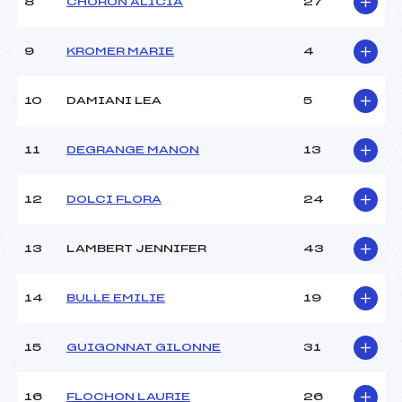
8
CHORON ALICIA
27
9
KROMER MARIE
4
10
DAMIANI LEA
5
11
DEGRANGE MANON
13
12
DOLCI FLORA
24
13
LAMBERT JENNIFER
43
14
BULLE EMILIE
19
15
GUIGONNAT GILONNE
31
16
FLOCHON LAURIE
26