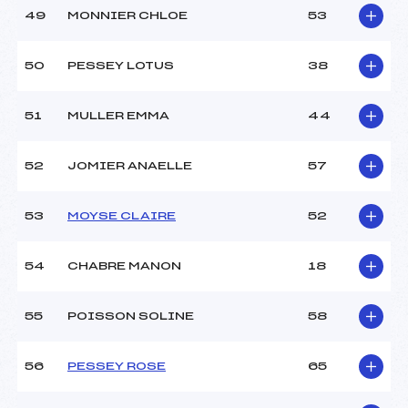
49
MONNIER CHLOE
53
50
PESSEY LOTUS
38
51
MULLER EMMA
44
52
JOMIER ANAELLE
57
53
MOYSE CLAIRE
52
54
CHABRE MANON
18
55
POISSON SOLINE
58
56
PESSEY ROSE
65