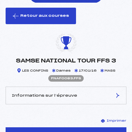
Retour aux courses
foi(s) le ski
SAMSE NATIONAL TOUR FFS 3
LES CONFINS
Dames
17/01/16
MASS
FNAF0083.FFS
Informations sur l’épreuve
JURY DE COMPÉTITION
Imprimer
Délégué Technique :
ROGUET JEAN CLAUDE
(MB)