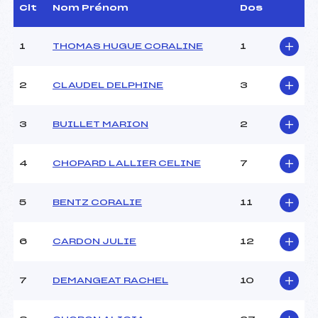
D.T Adjoint :
FROSSARD CHRISTIAN
Clt
Nom Prénom
Dos
(SA)
Dir. Epreuve :
–
1
THOMAS HUGUE CORALINE
1
CARACTÉRISTIQUES DE LA PISTE
2
CLAUDEL DELPHINE
3
Piste :
–
Distance :
10,0 km
3
BUILLET MARION
2
Point Haut :
–
Point Bas :
–
4
CHOPARD LALLIER CELINE
7
Montée Tot. :
–
Montée Max. :
–
Homologation :
–
5
BENTZ CORALIE
11
6
CARDON JULIE
12
Pénalité appliquée :
5.0000
Coefficient :
–
Catégorie :
U18->SEN
7
DEMANGEAT RACHEL
10
Style :
–