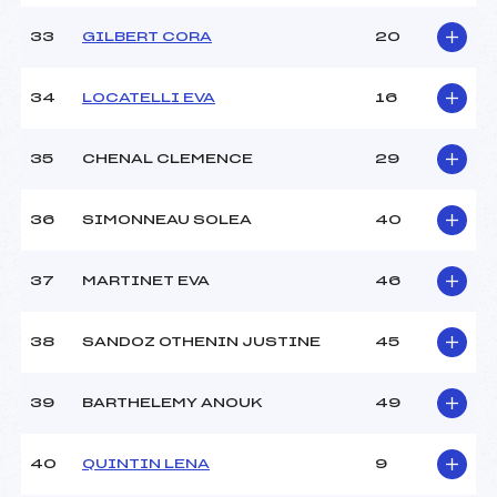
33
GILBERT CORA
20
34
LOCATELLI EVA
16
35
CHENAL CLEMENCE
29
36
SIMONNEAU SOLEA
40
37
MARTINET EVA
46
38
SANDOZ OTHENIN JUSTINE
45
39
BARTHELEMY ANOUK
49
40
QUINTIN LENA
9