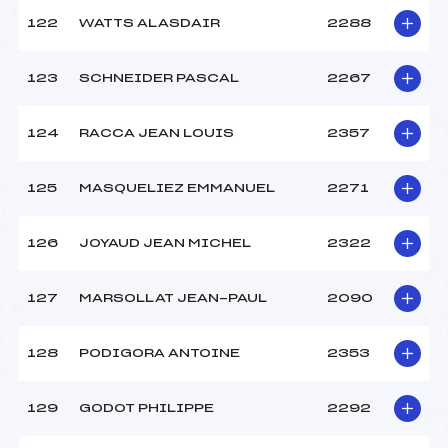
122
WATTS ALASDAIR
2288
123
SCHNEIDER PASCAL
2267
124
RACCA JEAN LOUIS
2357
125
MASQUELIEZ EMMANUEL
2271
126
JOYAUD JEAN MICHEL
2322
127
MARSOLLAT JEAN-PAUL
2090
128
PODIGORA ANTOINE
2353
129
GODOT PHILIPPE
2292