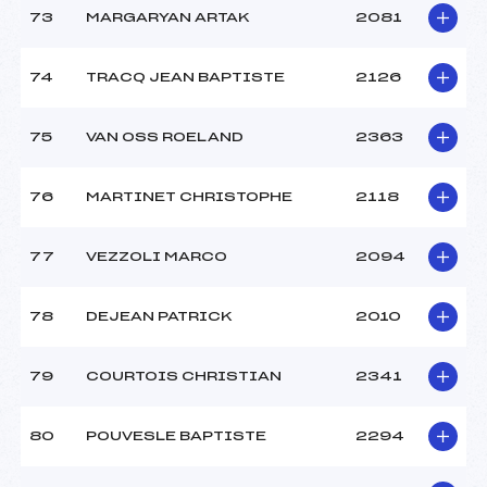
73
MARGARYAN ARTAK
2081
74
TRACQ JEAN BAPTISTE
2126
75
VAN OSS ROELAND
2363
76
MARTINET CHRISTOPHE
2118
77
VEZZOLI MARCO
2094
78
DEJEAN PATRICK
2010
79
COURTOIS CHRISTIAN
2341
80
POUVESLE BAPTISTE
2294