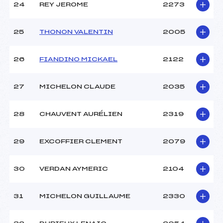
24
REY JEROME
2273
25
THONON VALENTIN
2005
26
FIANDINO MICKAEL
2122
27
MICHELON CLAUDE
2035
28
CHAUVENT AURÉLIEN
2319
29
EXCOFFIER CLEMENT
2079
30
VERDAN AYMERIC
2104
31
MICHELON GUILLAUME
2330