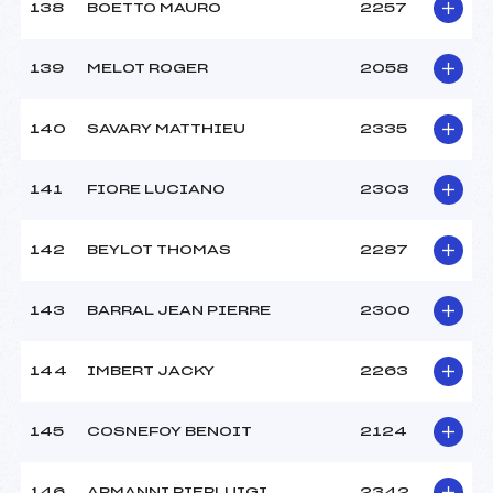
138
BOETTO MAURO
2257
139
MELOT ROGER
2058
140
SAVARY MATTHIEU
2335
141
FIORE LUCIANO
2303
142
BEYLOT THOMAS
2287
143
BARRAL JEAN PIERRE
2300
144
IMBERT JACKY
2263
145
COSNEFOY BENOIT
2124
146
ARMANNI PIERLUIGI
2342