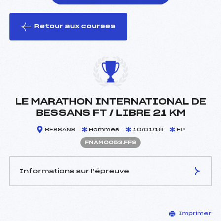
Retour aux courses
foi(s) le ski
LE MARATHON INTERNATIONAL DE
BESSANS FT / LIBRE 21 KM
BESSANS
Hommes
10/01/16
FP
FNAM0053.FFS
Informations sur l’épreuve
JURY DE COMPÉTITION
Imprimer
Délégué Technique :
VASINA JEAN HUBERT ()