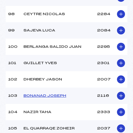
98
CEYTRE NICOLAS
2284
99
SAJEVA LUCA
2084
100
BERLANGA SALIDO JUAN
2295
101
GUILLET YVES
2301
102
DHERBEY JASON
2007
103
BONANAD JOSEPH
2116
104
NAZIR TAHA
2333
105
EL QUARRAQE ZOHEIR
2037