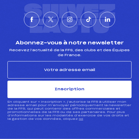
SUIVEZ
L'ACTU
Abonnez-vous à notre newsletter
Recevez l’actualité de la FFS, des clubs et des Équipes
de France.
Inscription
En cliquant sur « inscription », j’autorise la FFS à utiliser mon
adresse email pour m’envoyer périodiquement la newsletter
de la FFS, qui peut contenir des offres commerciales et
promotionnelles de la FFS ou de ses partenaires. Pour plus
d’informations sur les modalités d’exercice de vos droits et
la gestion de vos données, cliquez
ici