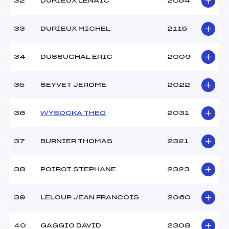
32
DURIEUX LENAIC
2054
33
DURIEUX MICHEL
2115
34
DUSSUCHAL ERIC
2009
35
SEYVET JEROME
2022
36
WYSOCKA THEO
2031
37
BURNIER THOMAS
2321
38
POIROT STEPHANE
2323
39
LELOUP JEAN FRANCOIS
2060
40
GAGGIO DAVID
2308