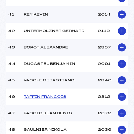
41
REY KEVIN
2014
42
UNTERHOLZNER GERHARD
2119
43
BOROT ALEXANDRE
2367
44
DUCASTEL BENJAMIN
2091
45
VACCHI SEBASTIANO
2340
46
TAFFIN FRANCOIS
2312
47
FACCIO JEAN DENIS
2072
48
SAULNIER NIKOLA
2036