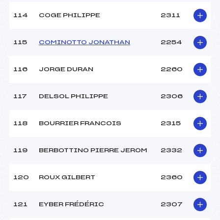
114
COGE PHILIPPE
2311
115
COMINOTTO JONATHAN
2254
116
JORGE DURAN
2260
117
DELSOL PHILIPPE
2306
118
BOURRIER FRANCOIS
2315
119
BERBOTTINO PIERRE JEROM
2332
120
ROUX GILBERT
2360
121
EYBER FRÉDÉRIC
2307