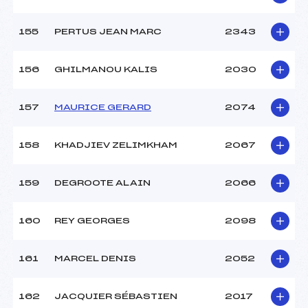
155
PERTUS JEAN MARC
2343
156
GHILMANOU KALIS
2030
157
MAURICE GERARD
2074
158
KHADJIEV ZELIMKHAM
2067
159
DEGROOTE ALAIN
2066
160
REY GEORGES
2098
161
MARCEL DENIS
2052
162
JACQUIER SÉBASTIEN
2017