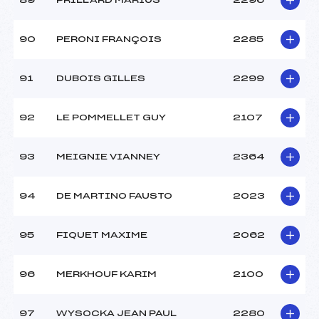
89
PRILLARD MARIUS
2296
90
PERONI FRANÇOIS
2285
91
DUBOIS GILLES
2299
92
LE POMMELLET GUY
2107
93
MEIGNIE VIANNEY
2364
94
DE MARTINO FAUSTO
2023
95
FIQUET MAXIME
2062
96
MERKHOUF KARIM
2100
97
WYSOCKA JEAN PAUL
2280