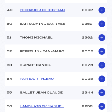
49
PERRAUD J CHRISTIAN
2092
50
BARRACHIN JEAN YVES
2352
51
THOMI MICHAEL
2362
52
REPPELIN JEAN-MARC
2008
53
DUPART DANIEL
2076
54
PARROUR THIBAUT
2093
55
SALLET JEAN CLAUDE
2344
56
LANCHAIS EMMANUEL
2258