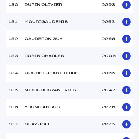
130
DUPIN OLIVIER
2293
131
MOURIGAL DENIS
2253
132
CAUDERON GUY
2266
133
ROBIN CHARLES
2006
134
COCHET JEAN PIERRE
2365
135
NIKOGHOSYAN EVRIK
2047
136
YOUNG ANGUS
2276
137
GEAY JOEL
2275