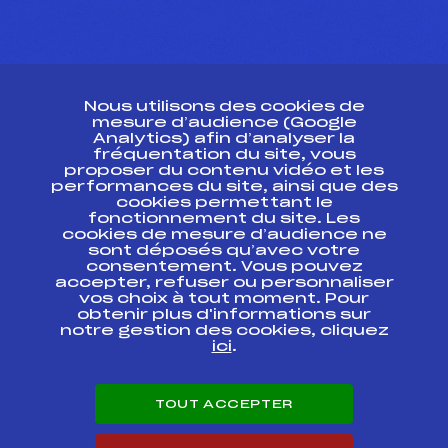
CONTACT
Nous utilisons des cookies de
ESPACE PRESSE
mesure d’audience (Google
Analytics) afin d’analyser la
fréquentation du site, vous
Ressources
proposer du contenu vidéo et les
performances du site, ainsi que des
Pass’Neige
cookies permettant le
Projet sportif fédéral
fonctionnement du site. Les
cookies de mesure d’audience ne
Projet de performance fédéral
sont déposés qu’avec votre
Antidopage
consentement. Vous pouvez
Pôle Développement, Formation, Suivi
accepter, refuser ou personnaliser
Scientifique
vos choix à tout moment. Pour
Listes ministérielles
obtenir plus d'informations sur
notre gestion des cookies, cliquez
Pôle vie de l’athlète
ici
.
Enseignement professionnel
Informatique et chronométrage
Circuits
TOUT ACCEPTER
Carrières
Développement des habiletés mentales