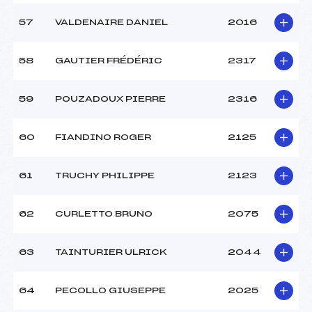
57
VALDENAIRE DANIEL
2016
58
GAUTIER FRÉDÉRIC
2317
59
POUZADOUX PIERRE
2316
60
FIANDINO ROGER
2125
61
TRUCHY PHILIPPE
2123
62
CURLETTO BRUNO
2075
63
TAINTURIER ULRICK
2044
64
PECOLLO GIUSEPPE
2025