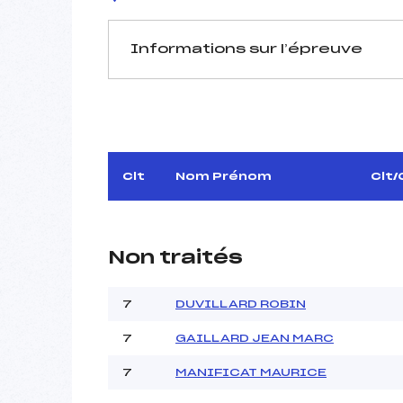
Informations sur l’épreuve
JURY DE COMPÉTITION
Délégué Technique :
D.T Adjoint :
Dir. Epreuve :
Clt
Nom Prénom
Clt/
Non traités
7
DUVILLARD ROBIN
Pénalité appliquée :
Coefficient :
7
GAILLARD JEAN MARC
Catégorie :
7
MANIFICAT MAURICE
Style :