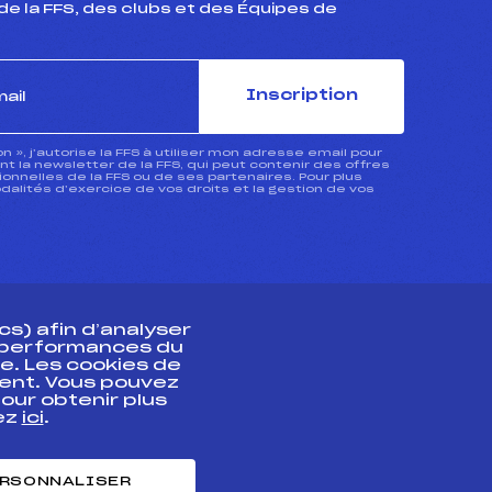
de la FFS, des clubs et des Équipes de
Inscription
ion », j’autorise la FFS à utiliser mon adresse email pour
 la newsletter de la FFS, qui peut contenir des offres
nnelles de la FFS ou de ses partenaires. Pour plus
dalités d’exercice de vos droits et la gestion de vos
s) afin d’analyser
s performances du
e. Les cookies de
ent. Vous pouvez
athlète
our obtenir plus
uez
ici
.
t professionnel
e et chronométrage
RSONNALISER