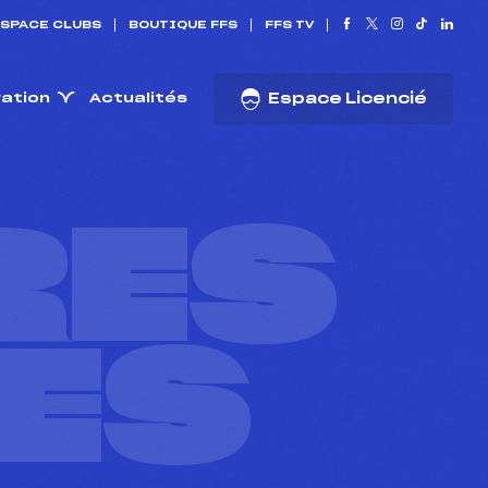
SPACE CLUBS
BOUTIQUE FFS
FFS TV
ration
Actualités
Espace Licencié
RES
ES