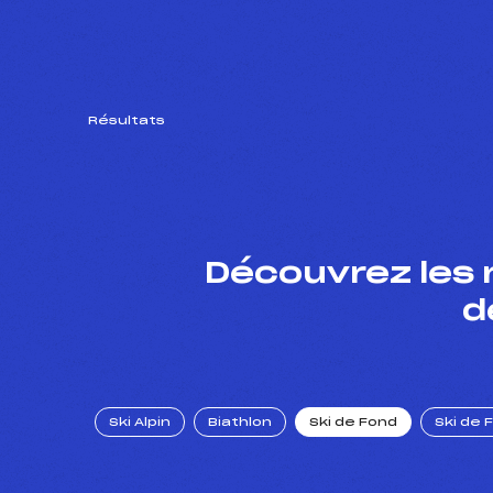
Résultats
Découvrez les 
d
Ski Alpin
Biathlon
Ski de Fond
Ski de 