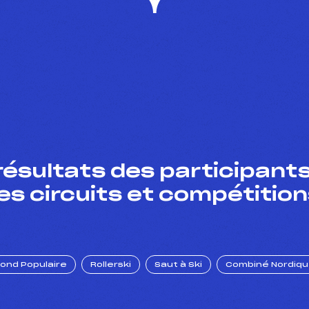
résultats des participants
es circuits et compétition
Fond Populaire
Rollerski
Saut à Ski
Combiné Nordiq