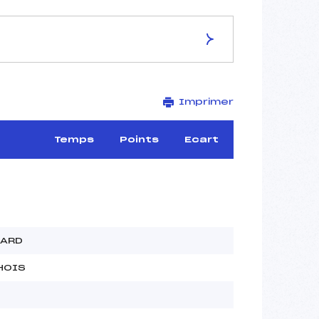
ES DE LA PISTE
Imprimer
NOVE MESTO NA MORAVE
4X7.5 km
–
Temps
Points
Ecart
–
–
–
–
LARD
HOIS