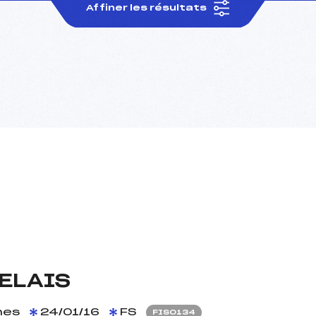
Affiner les résultats
ELAIS
es
24/01/16
FS
FIS0134