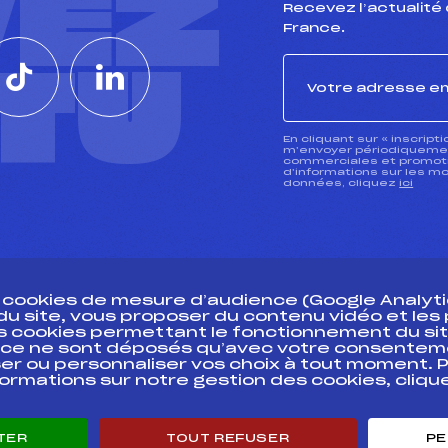
VEZ
Recevez l’actualité 
France.
CTU
En cliquant sur « inscript
m’envoyer périodiquement
commerciales et promotio
d’informations sur les mo
données, cliquez
ici
s cookies de mesure d’audience (Google Analytic
 du site, vous proposer du contenu vidéo et le
des cookies permettant le fonctionnement du sit
essources
ce ne sont déposés qu’avec votre consentem
Pass’Neige
Pôle vie de l’
er ou personnaliser vos choix à tout moment. P
formations sur notre gestion des cookies, cliq
Projet sportif fédéral
Enseignemen
Projet de performance fédéral
Informatiqu
Antidopage
Circuits
TER
TOUT REFUSER
PE