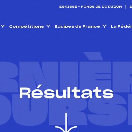
ESKISSE – FONDS DE DOTATION
E
Compétitions
Equipes de France
La Fédé
RNIÈ
Résultats
OURS