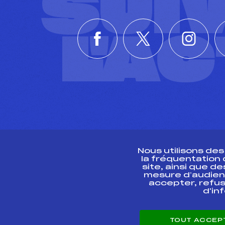
SUI
L'A
Nous utilisons de
la fréquentation
site, ainsi que 
R
mesure d’audien
accepter, refus
d'in
CONTACT
TOUT ACCEP
ESPACE PRESSE