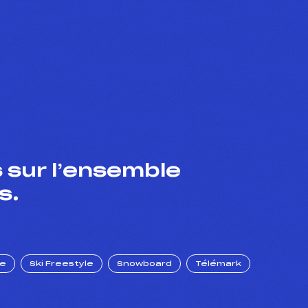
 sur l’ensemble
s.
ue
Ski Freestyle
Snowboard
Télémark