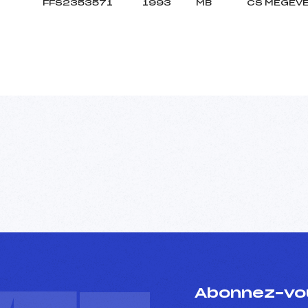
FFS2353571
1993
MB
CS MEGEV
Abonnez-vou