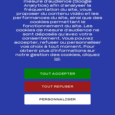
mesure d’audience (Google
Analytics) afin d’analyser la
fréquentation du site, vous
Ressources
proposer du contenu vidéo et les
performances du site, ainsi que des
Pass’Neige
cookies permettant le
Projet sportif fédéral
fonctionnement du site. Les
cookies de mesure d’audience ne
Projet de performance fédéral
sont déposés qu’avec votre
Antidopage
consentement. Vous pouvez
Pôle Développement, Formation, Suivi
accepter, refuser ou personnaliser
Scientifique
vos choix à tout moment. Pour
Listes ministérielles
obtenir plus d'informations sur
notre gestion des cookies, cliquez
Pôle vie de l’athlète
ici
.
Enseignement professionnel
Informatique et chronométrage
Circuits
TOUT ACCEPTER
Carrières
Développement des habiletés mentales
TOUT REFUSER
PERSONNALISER
© 2026 Fédération Française de Ski
Mentions légales
Politique de
confidentialité
Cookies