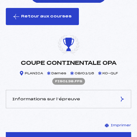
Retour aux courses
foi(s) le ski
COUPE CONTINENTALE OPA
PLANICA
Dames
08/01/16
KO-QLF
FIS0138.FFS
Informations sur l’épreuve
JURY DE COMPÉTITION
Imprimer
Délégué Technique :
–
D.T Adjoint :
–