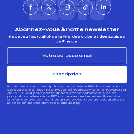
L'ACTU
Abonnez-vous à notre newsletter
Recevez l’actualité de la FFS, des clubs et des Équipes
de France.
Inscription
En cliquant sur « inscription », j’autorise la FFS à utiliser mon
adresse email pour m’envoyer périodiquement la newsletter
de la FFS, qui peut contenir des offres commerciales et
promotionnelles de la FFS ou de ses partenaires. Pour plus
d’informations sur les modalités d’exercice de vos droits et
la gestion de vos données, cliquez
ici