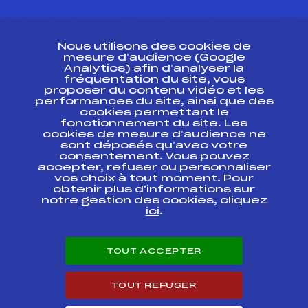
CONTACT
Nous utilisons des cookies de
ESPACE PRESSE
mesure d’audience (Google
Analytics) afin d’analyser la
fréquentation du site, vous
Ressources
proposer du contenu vidéo et les
performances du site, ainsi que des
Pass’Neige
cookies permettant le
Projet sportif fédéral
fonctionnement du site. Les
cookies de mesure d’audience ne
Projet de performance fédéral
sont déposés qu’avec votre
Antidopage
consentement. Vous pouvez
Pôle Développement, Formation, Suivi
accepter, refuser ou personnaliser
Scientifique
vos choix à tout moment. Pour
Listes ministérielles
obtenir plus d'informations sur
notre gestion des cookies, cliquez
Pôle vie de l’athlète
ici
.
Enseignement professionnel
Informatique et chronométrage
Circuits
TOUT ACCEPTER
Carrières
Développement des habiletés mentales
TOUT REFUSER