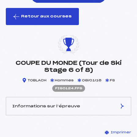
Retour aux courses
foi(s) le ski
COUPE DU MONDE (Tour de Ski
Stage 6 of 8)
TOBLACH
Hommes
08/01/16
FS
FIS0124.FFS
Informations sur l’épreuve
JURY DE COMPÉTITION
Imprimer
Délégué Technique :
–