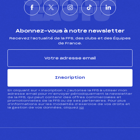
L'ACTU
Abonnez-vous à notre newsletter
Recevez l’actualité de la FFS, des clubs et des Équipes
de France.
Inscription
En cliquant sur « inscription », j’autorise la FFS à utiliser mon
adresse email pour m’envoyer périodiquement la newsletter
de la FFS, qui peut contenir des offres commerciales et
promotionnelles de la FFS ou de ses partenaires. Pour plus
d’informations sur les modalités d’exercice de vos droits et
la gestion de vos données, cliquez
ici