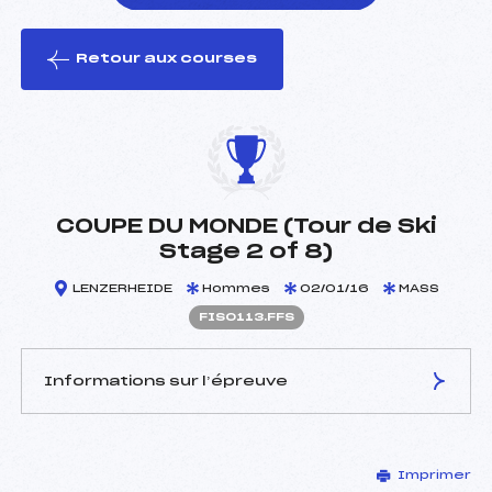
Retour aux courses
foi(s) le ski
COUPE DU MONDE (Tour de Ski
Stage 2 of 8)
LENZERHEIDE
Hommes
02/01/16
MASS
FIS0113.FFS
Informations sur l’épreuve
JURY DE COMPÉTITION
Imprimer
Délégué Technique :
–