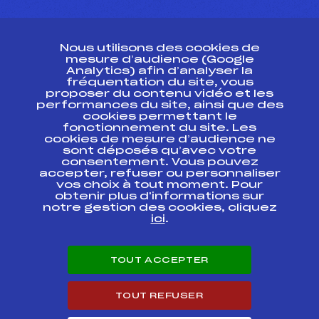
CONTACT
Nous utilisons des cookies de
ESPACE PRESSE
mesure d’audience (Google
Analytics) afin d’analyser la
fréquentation du site, vous
Ressources
proposer du contenu vidéo et les
performances du site, ainsi que des
Pass’Neige
cookies permettant le
Projet sportif fédéral
fonctionnement du site. Les
cookies de mesure d’audience ne
Projet de performance fédéral
sont déposés qu’avec votre
Antidopage
consentement. Vous pouvez
Pôle Développement, Formation, Suivi
accepter, refuser ou personnaliser
Scientifique
vos choix à tout moment. Pour
Listes ministérielles
obtenir plus d'informations sur
notre gestion des cookies, cliquez
Pôle vie de l’athlète
ici
.
Enseignement professionnel
Informatique et chronométrage
Circuits
TOUT ACCEPTER
Carrières
Développement des habiletés mentales
TOUT REFUSER