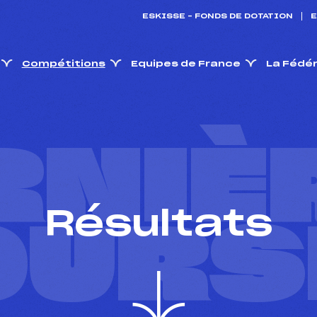
ESKISSE – FONDS DE DOTATION
E
Compétitions
Equipes de France
La Fédé
RNIÈ
Résultats
OURS