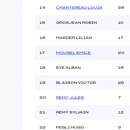
14
CHANTEREAU LOUIS
29
15
GROSJEAN ROBIN
10
16
MAEDER LILIAN
17
17
MOUGEL EMILE
20
18
EVE ALBAN
16
19
BLAISON VICTOR
25
20
REMY JULES
7
21
REMY SYLVAIN
12
22
FEGLI HUGO
3