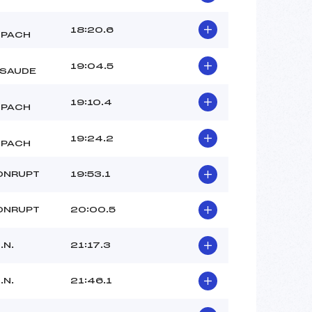
18:20.6
SPACH
19:04.5
SAUDE
19:10.4
SPACH
19:24.2
SPACH
ONRUPT
19:53.1
ONRUPT
20:00.5
.N.
21:17.3
.N.
21:46.1