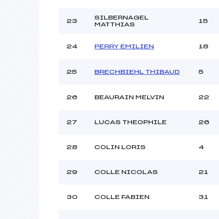
SILBERNAGEL
23
15
MATTHIAS
24
PERRY EMILIEN
18
25
BRECHBIEHL THIBAUD
5
26
BEAURAIN MELVIN
22
27
LUCAS THEOPHILE
26
28
COLIN LORIS
4
29
COLLE NICOLAS
21
30
COLLE FABIEN
31