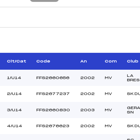
CARACTÉRISTIQU
VIAL MICHEL (MV)
Piste :
PHILIPPE ALAIN (MV)
Distance :
CUNY BERNARD (MV)
Point Haut :
Clt/Cat
Code
An
Com
Club
Point Bas :
Montée Tot. :
LA
1/U14
FFS2660656
2002
MV
BRES
Montée Max. :
Homologation :
2/U14
FFS2677237
2002
MV
SK D
GER
–
3/U14
FFS2660830
2003
MV
SN
–
U14
4/U14
FFS2676623
2002
MV
SK D
C
SC