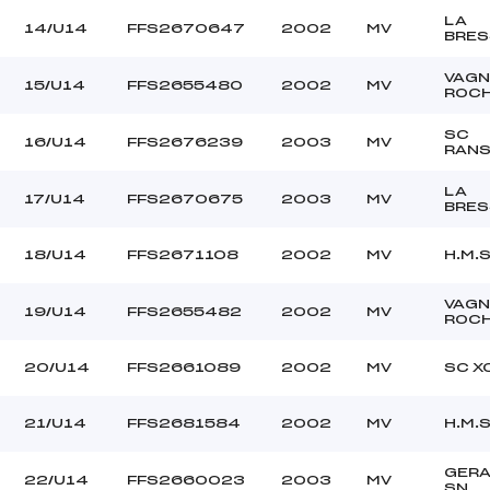
LA
14/U14
FFS2670647
2002
MV
BRES
VAGN
15/U14
FFS2655480
2002
MV
ROC
SC
16/U14
FFS2676239
2003
MV
RAN
LA
17/U14
FFS2670675
2003
MV
BRES
18/U14
FFS2671108
2002
MV
H.M.S
VAGN
19/U14
FFS2655482
2002
MV
ROC
20/U14
FFS2661089
2002
MV
SC X
21/U14
FFS2681584
2002
MV
H.M.S
GER
22/U14
FFS2660023
2003
MV
SN