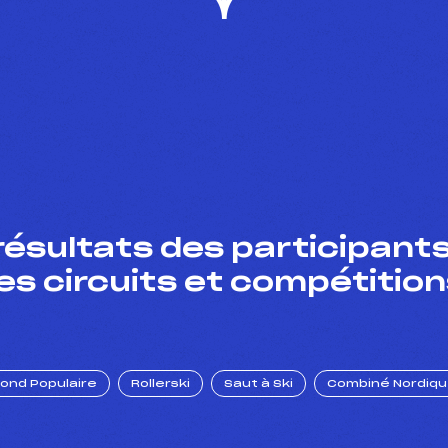
résultats des participants
es circuits et compétition
Fond Populaire
Rollerski
Saut à Ski
Combiné Nordiq