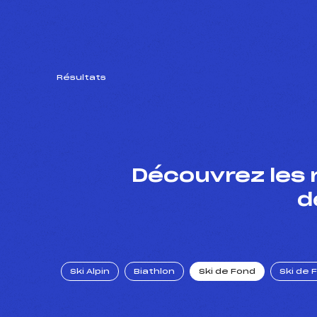
Résultats
Découvrez les 
d
Ski Alpin
Biathlon
Ski de Fond
Ski de 