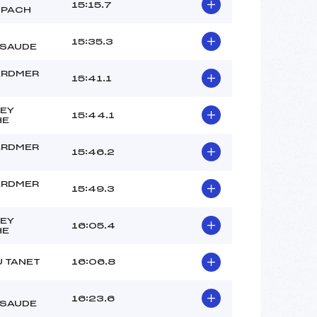
15:15.7
SPACH
15:35.3
SAUDE
ARDMER
15:41.1
EY
15:44.1
HE
ARDMER
15:46.2
ARDMER
15:49.3
EY
16:05.4
HE
U TANET
16:06.8
16:23.6
SAUDE