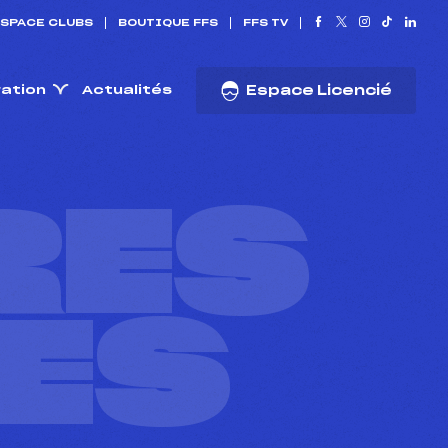
SPACE CLUBS
BOUTIQUE FFS
FFS TV
ration
Actualités
Espace Licencié
RES
ES