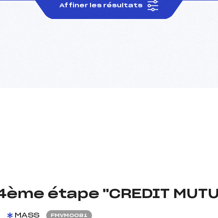
Affiner les résultats
4ème étape "CREDIT MUTU
6
MASS
FMVM0081