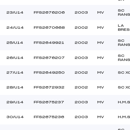
SC
23/U14
FFS2676206
2003
MV
RAN
LA
24/U14
FFS2670668
2002
MV
BRES
SC
25/U14
FFS2649921
2002
MV
RAN
SC
26/U14
FFS2676207
2003
MV
RAN
27/U14
FFS2649250
2002
MV
SC X
28/U14
FFS2672932
2002
MV
SC X
29/U14
FFS2675237
2003
MV
H.M.S
30/U14
FFS2675236
2003
MV
H.M.S
SC