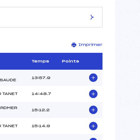
ES DE LA PISTE
Imprimer
Site de Replis
4 km
1248 m
Temps
Points
1195 m
160 m
13:57.9
SAUDE
30 m
–
U TANET
14:48.7
ARDMER
15:12.2
U TANET
15:14.9