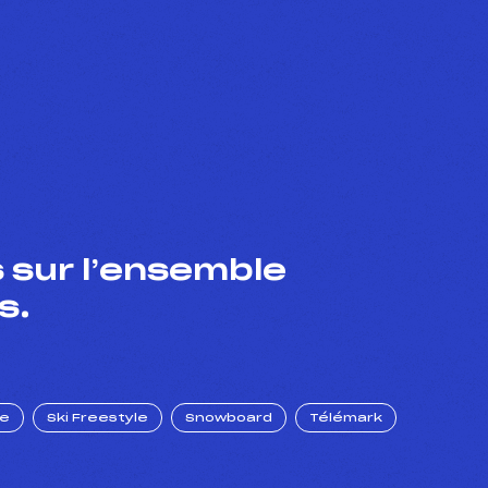
 sur l’ensemble
s.
ue
Ski Freestyle
Snowboard
Télémark