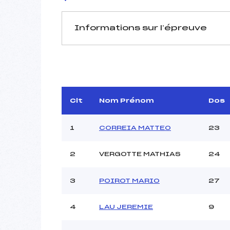
Informations sur l’épreuve
JURY DE COMPÉTITION
Délégué Technique :
D.T Adjoint :
Dir. Epreuve :
Clt
Nom Prénom
Dos
1
CORREIA MATTEO
23
2
VERGOTTE MATHIAS
24
Pénalité appliquée :
3
POIROT MARIO
27
Coefficient :
Catégorie :
4
LAU JEREMIE
9
Style :