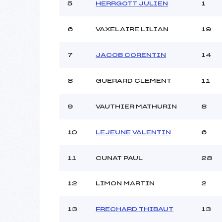
5
HERRGOTT JULIEN
1
6
VAXELAIRE LILIAN
19
7
JACOB CORENTIN
14
8
GUERARD CLEMENT
11
9
VAUTHIER MATHURIN
8
10
LEJEUNE VALENTIN
6
11
CUNAT PAUL
28
12
LIMON MARTIN
2
13
FRECHARD THIBAUT
13