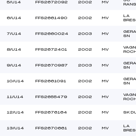
5/U14
FFS2672092
2002
MV
RAN
LA
6/U14
FFS2661490
2002
MV
BRES
GER
7/U14
FFS2660024
2003
MV
SN
VAGN
8/U14
FFS2672401
2002
MV
ROC
GER
9/U14
FFS2670987
2003
MV
SN
GER
10/U14
FFS2661091
2002
MV
SN
VAGN
11/U14
FFS2655479
2002
MV
ROC
12/U14
FFS2676164
2002
MV
SK D
LA
13/U14
FFS2670661
2002
MV
BRES