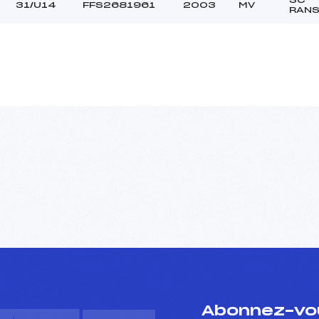
31/U14
FFS2681961
2003
MV
RAN
Abonnez-vou