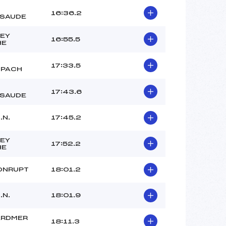
16:36.2
SAUDE
EY
16:55.5
HE
17:33.5
SPACH
17:43.6
SAUDE
.N.
17:45.2
EY
17:52.2
HE
ONRUPT
18:01.2
.N.
18:01.9
ARDMER
18:11.3