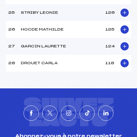
25
STRIBY LEONIE
126
26
HOCDE MATHILDE
125
27
GARCIN LAURETTE
124
28
DROUET CARLA
118
SUIVEZ
L'ACTU
Abonnez-vous à notre newsletter