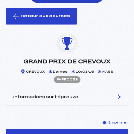
Retour aux courses
foi(s) le ski
GRAND PRIX DE CREVOUX
CREVOUX
Dames
10/01/16
MASS
FAPF0053
Informations sur l’épreuve
JURY DE COMPÉTITION
Imprimer
Délégué Technique :
COLOMBAN YVON (AP)
D.T Adjoint :
–