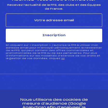
Recevez l’actualité de la FFS, des clubs et des Équipes
de France.
Inscription
En cliquant sur « inscription », j’autorise la FFS à utiliser mon
adresse email pour m’envoyer périodiquement la newsletter
de la FFS, qui peut contenir des offres commerciales et
promotionnelles de la FFS ou de ses partenaires. Pour plus
d’informations sur les modalités d’exercice de vos droits et
la gestion de vos données, cliquez
ici
CONTACT
Nous utilisons des cookies de
ESPACE PRESSE
mesure d’audience (Google
Analytics) afin d’analyser la