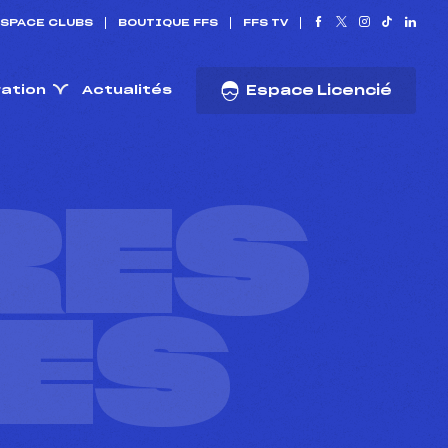
SPACE CLUBS
BOUTIQUE FFS
FFS TV
ration
Actualités
Espace Licencié
RES
ES