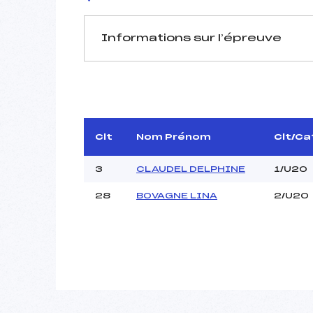
Informations sur l’épreuve
JURY DE COMPÉTITION
Délégué Technique :
D.T Adjoint :
Dir. Epreuve :
Clt
Nom Prénom
Clt/Ca
3
CLAUDEL DELPHINE
1/U20
28
BOVAGNE LINA
2/U20
Pénalité appliquée :
Coefficient :
Catégorie :
Style :