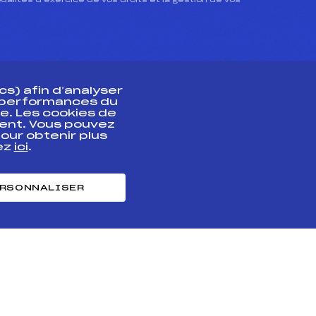
dalités d’exercice de vos droits et la gestion de vos
s) afin d’analyser
s performances du
e. Les cookies de
ent. Vous pouvez
athlète
our obtenir plus
uez
ici
.
t professionnel
e et chronométrage
RSONNALISER
nt des habiletés
ntialité
Cookies