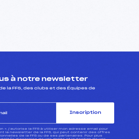
s à notre newsletter
de la FFS, des clubs et des Équipes de
Inscription
ion », j’autorise la FFS à utiliser mon adresse email pour
 la newsletter de la FFS, qui peut contenir des offres
nnelles de la FFS ou de ses partenaires. Pour plus