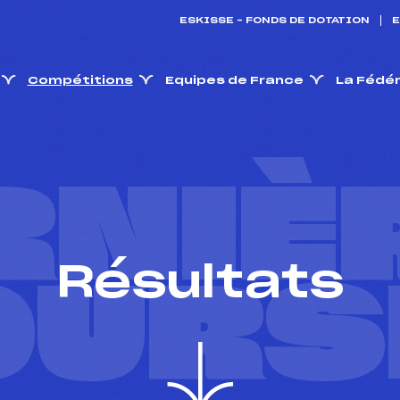
ESKISSE – FONDS DE DOTATION
E
Compétitions
Equipes de France
La Fédé
RNIÈ
Résultats
OURS