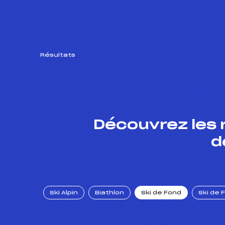
Résultats
Découvrez les 
d
Ski Alpin
Biathlon
Ski de Fond
Ski de 