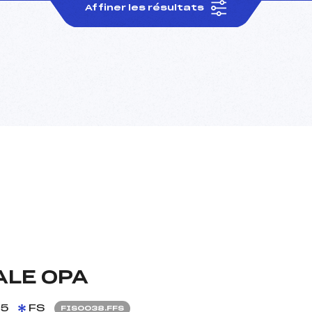
Affiner les résultats
ALE OPA
15
FS
FIS0038.FFS