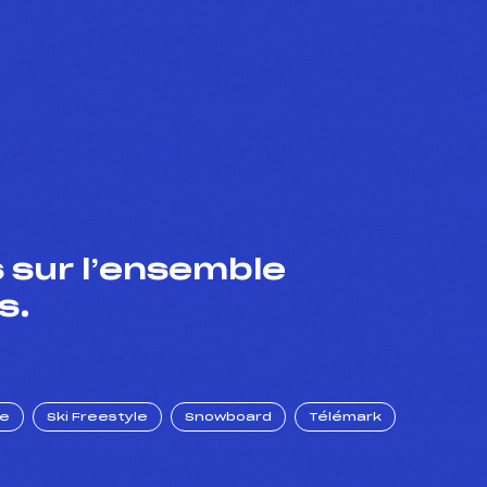
 sur l’ensemble
s.
ue
Ski Freestyle
Snowboard
Télémark