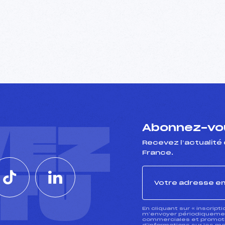
VEZ
Abonnez-vou
Recevez l’actualité 
France.
CTU
En cliquant sur « inscript
m’envoyer périodiquement
commerciales et promotio