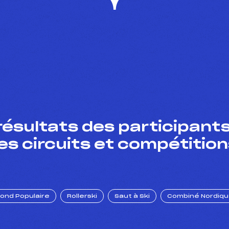
résultats des participants
es circuits et compétition
Fond Populaire
Rollerski
Saut à Ski
Combiné Nordiq