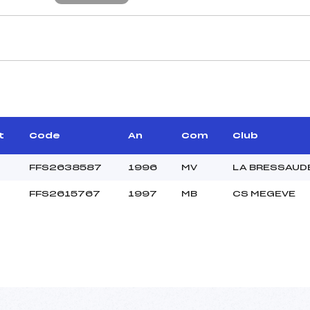
CARACTÉRISTIQU
–
Piste :
–
Distance :
–
Point Haut :
t
Code
An
Com
Club
Point Bas :
Montée Tot. :
FFS2638587
1996
MV
LA BRESSAUD
Montée Max. :
FFS2615767
1997
MB
CS MEGEVE
Homologation :
40.0000
–
U20
L