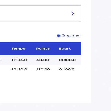
ES DE LA PISTE
Imprimer
HOCHFILZEN
5 km
–
Temps
Points
Ecart
–
–
E
12:34.0
40.00
00:00.0
–
13:40.6
110.66
01:06.6
–