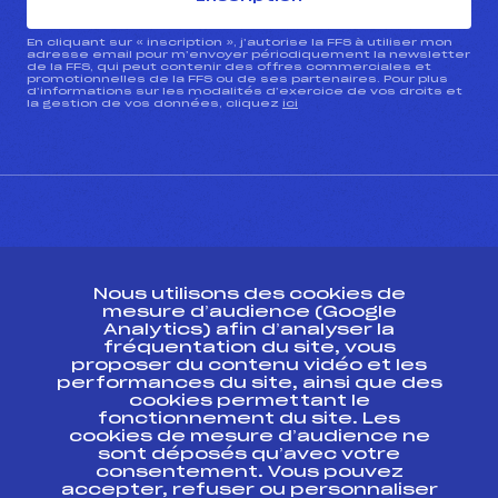
En cliquant sur « inscription », j’autorise la FFS à utiliser mon
adresse email pour m’envoyer périodiquement la newsletter
de la FFS, qui peut contenir des offres commerciales et
promotionnelles de la FFS ou de ses partenaires. Pour plus
d’informations sur les modalités d’exercice de vos droits et
la gestion de vos données, cliquez
ici
CONTACT
Nous utilisons des cookies de
ESPACE PRESSE
mesure d’audience (Google
Analytics) afin d’analyser la
fréquentation du site, vous
Ressources
proposer du contenu vidéo et les
performances du site, ainsi que des
Pass’Neige
cookies permettant le
Projet sportif fédéral
fonctionnement du site. Les
cookies de mesure d’audience ne
Projet de performance fédéral
sont déposés qu’avec votre
Antidopage
consentement. Vous pouvez
Pôle Développement, Formation, Suivi
accepter, refuser ou personnaliser