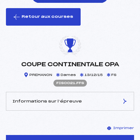
Retour aux courses
foi(s) le ski
COUPE CONTINENTALE OPA
PREMANON
Dames
13/12/15
FS
FIS0021.FFS
Informations sur l’épreuve
JURY DE COMPÉTITION
Imprimer
Délégué Technique :
–
D.T Adjoint :
–