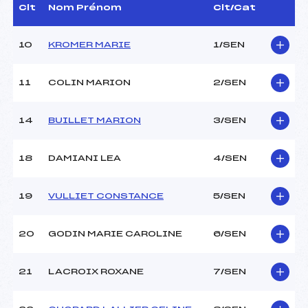
Dir. Epreuve :
–
Clt
Nom Prénom
Clt/Cat
10
KROMER MARIE
1/SEN
CARACTÉRISTIQUES DE LA PISTE
Piste :
PREMANON
11
COLIN MARION
2/SEN
Distance :
10 km
Point Haut :
–
14
BUILLET MARION
3/SEN
Point Bas :
–
Montée Tot. :
–
Montée Max. :
–
18
DAMIANI LEA
4/SEN
Homologation :
–
19
VULLIET CONSTANCE
5/SEN
Pénalité appliquée :
7.8800
Coefficient :
800
20
GODIN MARIE CAROLINE
6/SEN
Catégorie :
SEN
Style :
C
21
LACROIX ROXANE
7/SEN