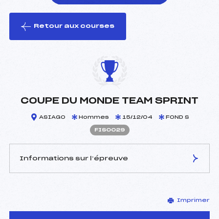
Retour aux courses
foi(s) le ski
COUPE DU MONDE TEAM SPRINT
ASIAGO
Hommes
15/12/04
FOND S
FIS0029
Informations sur l’épreuve
JURY DE COMPÉTITION
Imprimer
Délégué Technique :
–
D.T Adjoint :
–