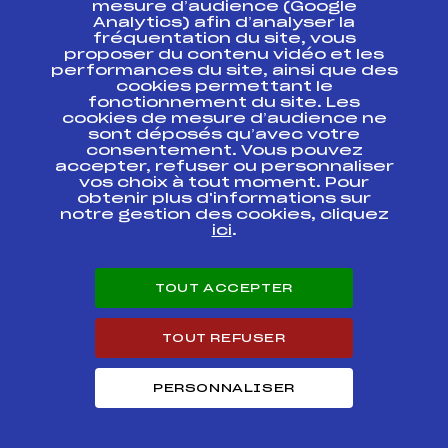
ESPACE PRESSE
mesure d’audience (Google
Analytics) afin d’analyser la
fréquentation du site, vous
Ressources
proposer du contenu vidéo et les
performances du site, ainsi que des
Pass’Neige
cookies permettant le
Projet sportif fédéral
fonctionnement du site. Les
cookies de mesure d’audience ne
Projet de performance fédéral
sont déposés qu’avec votre
Antidopage
consentement. Vous pouvez
Pôle Développement, Formation, Suivi
accepter, refuser ou personnaliser
Scientifique
vos choix à tout moment. Pour
Listes ministérielles
obtenir plus d'informations sur
notre gestion des cookies, cliquez
Pôle vie de l’athlète
ici
.
Enseignement professionnel
Informatique et chronométrage
Circuits
TOUT ACCEPTER
Carrières
Développement des habiletés mentales
TOUT REFUSER
PERSONNALISER
© 2026 Fédération Française de Ski
Mentions légales
Politique de
confidentialité
Cookies