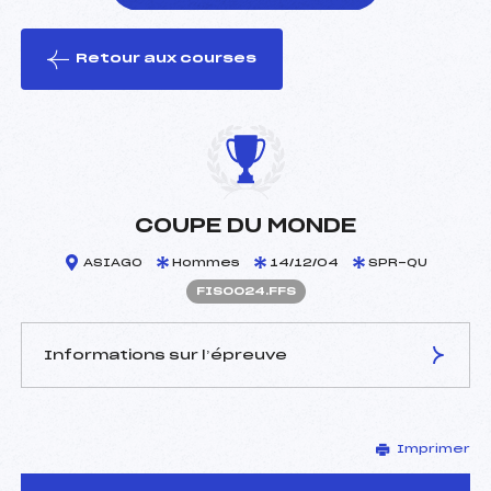
Retour aux courses
foi(s) le ski
COUPE DU MONDE
ASIAGO
Hommes
14/12/04
SPR-QU
FIS0024.FFS
Informations sur l’épreuve
JURY DE COMPÉTITION
Imprimer
Délégué Technique :
–
D.T Adjoint :
–