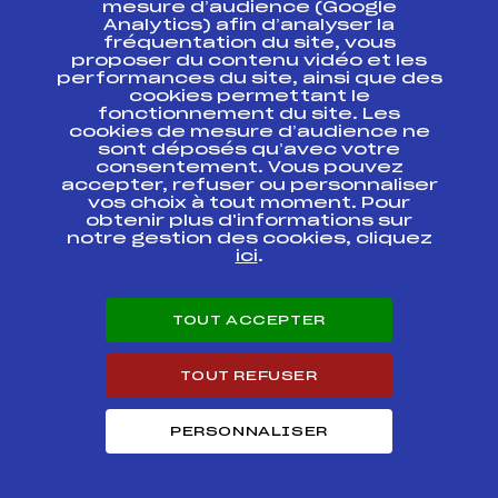
ESPACE PRESSE
mesure d’audience (Google
Analytics) afin d’analyser la
fréquentation du site, vous
Ressources
proposer du contenu vidéo et les
performances du site, ainsi que des
Pass’Neige
cookies permettant le
Projet sportif fédéral
fonctionnement du site. Les
cookies de mesure d’audience ne
Projet de performance fédéral
sont déposés qu’avec votre
Antidopage
consentement. Vous pouvez
Pôle Développement, Formation, Suivi
accepter, refuser ou personnaliser
Scientifique
vos choix à tout moment. Pour
Listes ministérielles
obtenir plus d'informations sur
notre gestion des cookies, cliquez
Pôle vie de l’athlète
ici
.
Enseignement professionnel
Informatique et chronométrage
Circuits
TOUT ACCEPTER
Carrières
Développement des habiletés mentales
TOUT REFUSER
PERSONNALISER
© 2026 Fédération Française de Ski
Mentions légales
Politique de
confidentialité
Cookies