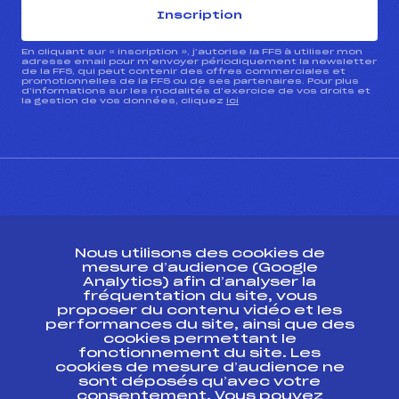
Inscription
En cliquant sur « inscription », j’autorise la FFS à utiliser mon
adresse email pour m’envoyer périodiquement la newsletter
de la FFS, qui peut contenir des offres commerciales et
promotionnelles de la FFS ou de ses partenaires. Pour plus
d’informations sur les modalités d’exercice de vos droits et
la gestion de vos données, cliquez
ici
CONTACT
Nous utilisons des cookies de
ESPACE PRESSE
mesure d’audience (Google
Analytics) afin d’analyser la
fréquentation du site, vous
Ressources
proposer du contenu vidéo et les
performances du site, ainsi que des
Pass’Neige
cookies permettant le
Projet sportif fédéral
fonctionnement du site. Les
cookies de mesure d’audience ne
Projet de performance fédéral
sont déposés qu’avec votre
Antidopage
consentement. Vous pouvez