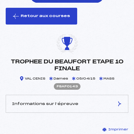
Retour aux courses
foi(s) le ski
TROPHEE DU BEAUFORT ETAPE 10
FINALE
VAL CENIS
Dames
05/04/15
MASS
FSAF0143
Informations sur l’épreuve
JURY DE COMPÉTITION
Imprimer
Délégué Technique :
FELIX GAELLE ()