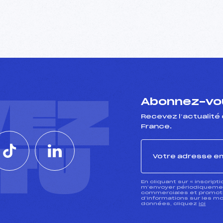
VEZ
Abonnez-vou
Recevez l’actualité 
France.
CTU
En cliquant sur « inscript
m’envoyer périodiquement
commerciales et promotio
d’informations sur les mo
données, cliquez
ici