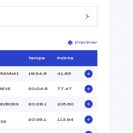
ES DE LA PISTE
Imprimer
PARC NORDIQUE CONTAMINES
MONTJ
7.5 km
Temps
Points
–
–
TRANNAI
19:34.6
41.83
–
–
GEVE
20:04.5
77.47
2014-52-2
RD/BOEG
20:28.1
105.60
20:35.1
113.94
IS