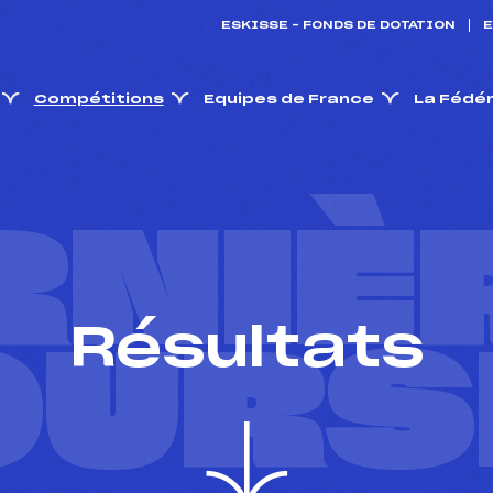
ESKISSE – FONDS DE DOTATION
E
Compétitions
Equipes de France
La Fédé
RNIÈ
Résultats
OURS