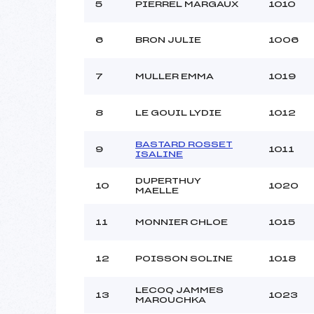
5
PIERREL MARGAUX
1010
6
BRON JULIE
1006
7
MULLER EMMA
1019
8
LE GOUIL LYDIE
1012
BASTARD ROSSET
9
1011
ISALINE
DUPERTHUY
10
1020
MAELLE
11
MONNIER CHLOE
1015
12
POISSON SOLINE
1018
LECOQ JAMMES
13
1023
MAROUCHKA