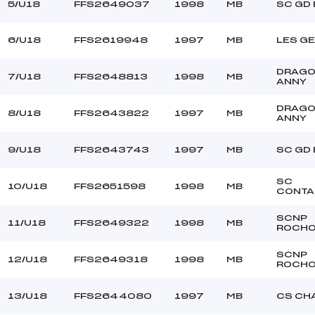
5/U18
FFS2649037
1998
MB
SC GD
6/U18
FFS2619948
1997
MB
LES GE
DRAG
7/U18
FFS2648813
1998
MB
ANNY
DRAG
8/U18
FFS2643822
1997
MB
ANNY
9/U18
FFS2643743
1997
MB
SC GD
SC
10/U18
FFS2651598
1998
MB
CONTA
SCNP
11/U18
FFS2649322
1998
MB
ROCHO
SCNP
12/U18
FFS2649318
1998
MB
ROCHO
13/U18
FFS2644080
1997
MB
CS CH