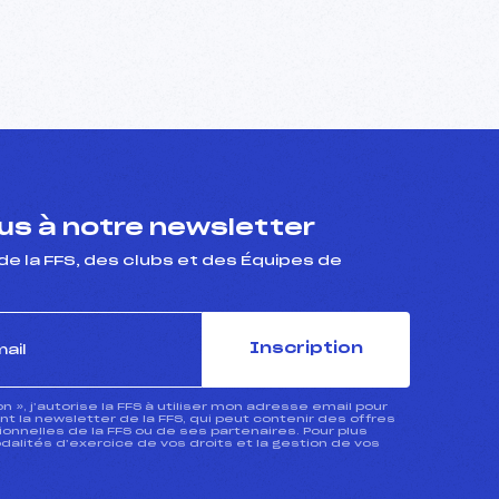
s à notre newsletter
de la FFS, des clubs et des Équipes de
Inscription
ion », j’autorise la FFS à utiliser mon adresse email pour
 la newsletter de la FFS, qui peut contenir des offres
nnelles de la FFS ou de ses partenaires. Pour plus
dalités d’exercice de vos droits et la gestion de vos