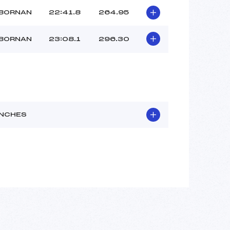
 BORNAN
22:41.8
264.95
 BORNAN
23:08.1
296.30
NCHES