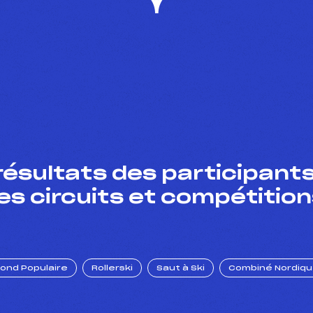
résultats des participants
es circuits et compétition
Fond Populaire
Rollerski
Saut à Ski
Combiné Nordiq