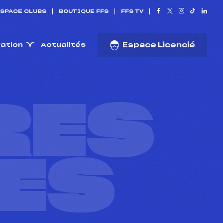
SPACE CLUBS
BOUTIQUE FFS
FFS TV
ration
Actualités
Espace Licencié
RES
ES