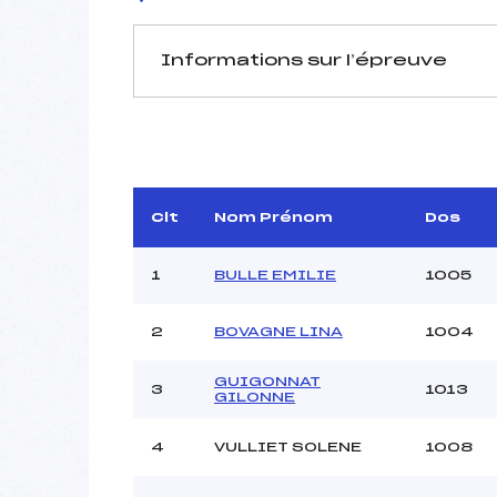
Informations sur l’épreuve
JURY DE COMPÉTITION
Délégué Technique :
D.T Adjoint :
Dir. Epreuve :
MA
Clt
Nom Prénom
Dos
1
BULLE EMILIE
1005
2
BOVAGNE LINA
1004
GUIGONNAT
3
1013
GILONNE
Pénalité appliquée :
Coefficient :
4
VULLIET SOLENE
1008
Catégorie :
Style :