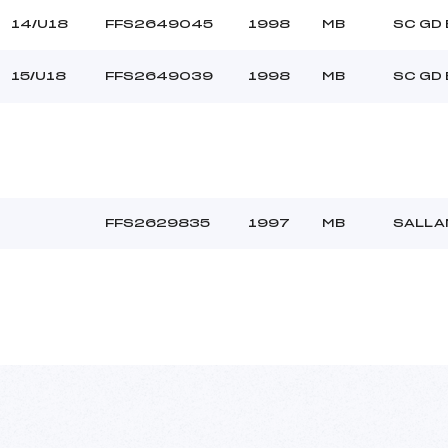
14/U18
FFS2649045
1998
MB
SC GD
15/U18
FFS2649039
1998
MB
SC GD
FFS2629835
1997
MB
SALLA