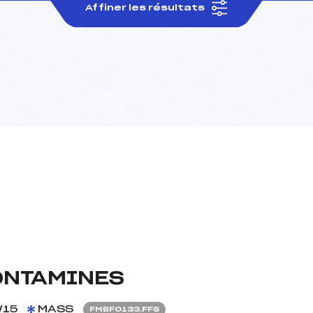
Affiner les résultats
ONTAMINES
/15
MASS
FMBF0133.FFS