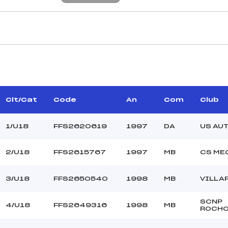
CARACTÉRISTIQU
MIRETTI MARC (MB)
Piste :
–
Distance :
RGUET PHILIPPE (MB)
Clt/Cat
Code
An
Com
Club
Point Haut :
Point Bas :
1/U18
FFS2620619
1997
DA
US AU
Montée Tot. :
Montée Max. :
2/U18
FFS2615767
1997
MB
CS ME
Homologation :
3/U18
FFS2650540
1998
MB
VILLA
41.8300
1400
SCNP
4/U18
FFS2649316
1998
MB
ROCHO
U18
L