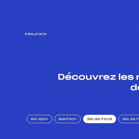
Résultats
Découvrez les 
d
Ski Alpin
Biathlon
Ski de Fond
Ski de 