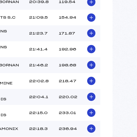
 BORNAN
20:39.8
119.54
TS S.C
21:09.5
154.94
ONS
21:23.7
171.87
ONS
21:41.4
192.96
 BORNAN
21:46.2
198.68
22:02.8
218.47
MINE
22:04.1
220.02
IS
22:15.0
233.01
IS
AMONIX
22:18.3
236.94