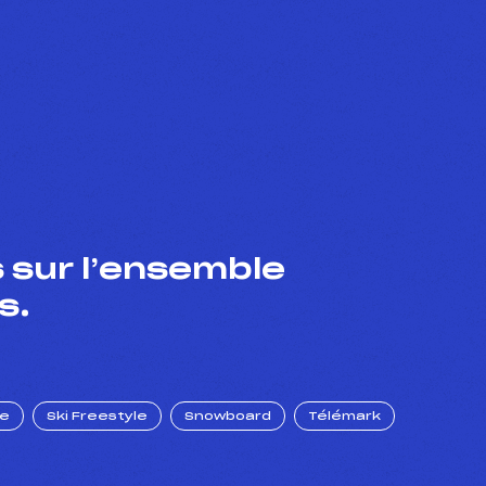
 sur l’ensemble
s.
ue
Ski Freestyle
Snowboard
Télémark