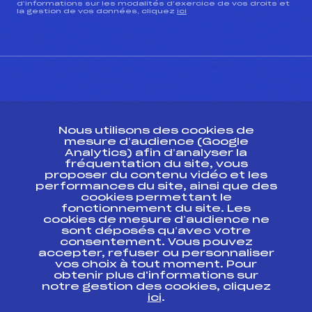
d’informations sur les modalités d’exercice de vos droits et
la gestion de vos données, cliquez
ici
CONTACT
Nous utilisons des cookies de
ESPACE PRESSE
mesure d’audience (Google
Analytics) afin d’analyser la
fréquentation du site, vous
Ressources
proposer du contenu vidéo et les
performances du site, ainsi que des
Pass’Neige
cookies permettant le
Projet sportif fédéral
fonctionnement du site. Les
cookies de mesure d’audience ne
Projet de performance fédéral
sont déposés qu’avec votre
Antidopage
consentement. Vous pouvez
Pôle Développement, Formation, Suivi
accepter, refuser ou personnaliser
Scientifique
vos choix à tout moment. Pour
Listes ministérielles
obtenir plus d'informations sur
notre gestion des cookies, cliquez
Pôle vie de l’athlète
ici
.
Enseignement professionnel