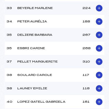
33
BEYERLE MARLENE
224
34
PETER AURÉLIA
188
35
DELIERE BARBARA
267
35
ESBRI CARINE
268
37
PELLET MARGUERITE
310
38
SOULARD CAROLE
117
38
LAUNEY EMILIE
118
40
LOPEZ GATELL GABRIELA
161