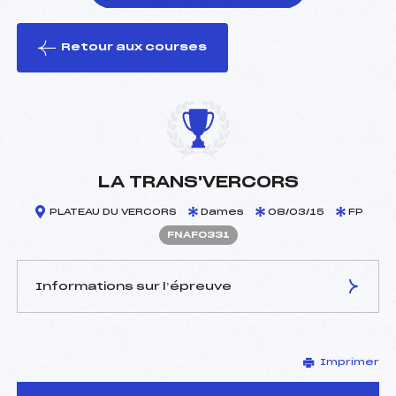
Retour aux courses
foi(s) le ski
LA TRANS'VERCORS
PLATEAU DU VERCORS
Dames
08/03/15
FP
FNAF0331
Informations sur l’épreuve
JURY DE COMPÉTITION
Imprimer
Délégué Technique :
SAUVAGE THIERRY (DA)
D.T Adjoint :
–