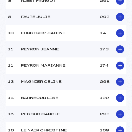
8
RIBET MARGOT
291
8
FAURE JULIE
292
10
EHRSTROM SABINE
14
11
PEYRON JEANNE
173
11
PEYRON MARIANNE
174
13
MAGNIER CELINE
298
14
BARNEOUD LISE
122
15
PEGOUD CAROLE
293
16
LE NAIR CHRISTINE
169