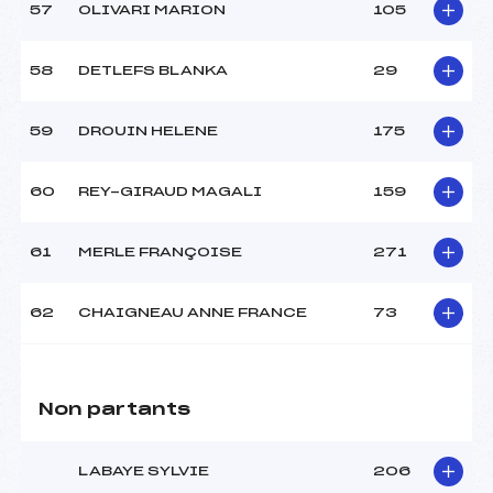
57
OLIVARI MARION
105
58
DETLEFS BLANKA
29
59
DROUIN HELENE
175
60
REY-GIRAUD MAGALI
159
61
MERLE FRANÇOISE
271
62
CHAIGNEAU ANNE FRANCE
73
Non partants
LABAYE SYLVIE
206